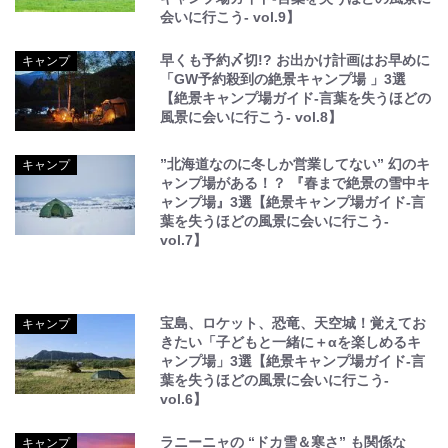
会いに行こう- vol.9】
早くも予約〆切!? お出かけ計画はお早めに
キャンプ
「GW予約殺到の絶景キャンプ場 」3選
【絶景キャンプ場ガイド-言葉を失うほどの
風景に会いに行こう- vol.8】
”北海道なのに冬しか営業してない” 幻のキ
キャンプ
ャンプ場がある！？ 『春まで絶景の雪中キ
ャンプ場』3選【絶景キャンプ場ガイド-言
葉を失うほどの風景に会いに行こう-
vol.7】
宝島、ロケット、恐竜、天空城！覚えてお
キャンプ
きたい「子どもと一緒に＋αを楽しめるキ
ャンプ場」3選【絶景キャンプ場ガイド-言
葉を失うほどの風景に会いに行こう-
vol.6】
ラニーニャの “ドカ雪＆寒さ” も関係な
キャンプ