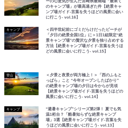
ーの心意気が生んだ宮崎県最南端「最果て
のキャンプ場」が最高過ぎた件【絶景キャ
ンプ場ガイド-言葉を失うほどの風景に会い
に行こう- vol.16】
＜四半世紀前にゴミだらけだったビーチが
キャンプ
「夕日の絶景全国1位」に＞1日1組限定“絶
景キャンプ場”の贅沢な夕景を独り占めする
方法【絶景キャンプ場ガイド-言葉を失うほ
どの風景に会いに行こう- vol.15】
＜夕景と夜景が両方極上！＞「西のふもと
登山
っぱら」こと “今年オープンしたばかり”
の絶景キャンプ場の夕日は今からが見頃
【絶景キャンプ場ガイド-言葉を失うほどの
風景に会いに行こう- vol.14】
“避暑キャンプ”シリーズ第2弾！ 夏でも気
キャンプ
温1桁台？「酷暑知らずな絶景キャンプ
場」3選【絶景キャンプ場ガイド-言葉を失
うほどの風景に会いに行こう- vol.13】