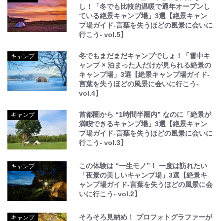
し！「冬でも比較的温暖で通年オープンし
ている絶景キャンプ場」3選【絶景キャン
プ場ガイド-言葉を失うほどの風景に会いに
行こう- vol.5】
冬でもまだまだキャンプでしょ！「雪中キ
キャンプ
ャンプ × 泊まった人だけが見られる絶景の
キャンプ場」3選【絶景キャンプ場ガイド-
言葉を失うほどの風景に会いに行こう-
vol.4】
首都圏から “1時間半圏内” なのに「絶景が
キャンプ
満喫できるキャンプ場」3選【絶景キャン
プ場ガイド-言葉を失うほどの風景に会いに
行こう- vol.3】
この体験は “一生モノ”！ 一度は訪れたい
キャンプ
「夜景の美しいキャンプ場」3選【絶景キ
ャンプ場ガイド-言葉を失うほどの風景に会
いに行こう- vol.2】
そろそろ見納め！ プロフォトグラファーが
キャンプ