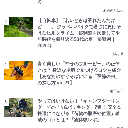
る
あめのちはれ
【自転車】「若いときは登れたんだけ
ど……」 グラベルバイクで暑さに負けそ
うなヒルクライム、砂利道を疾走して少
年時代を振り返る50代の夏 長野県｜
2026年
杉村 航
青く美しい「幸せのブルービー」の正体
とは？ 身近な場所で見つけるコツを紹介
【あなたのすぐそばにいる「季節の虫」
の探し方 vol.21】
亀田恭平
やってはいけない！「キャンプツーリン
グ」での「NGパッキング」7選！ 安全＆
快適につながる「荷物の順序や位置」積
載のコツとは？「実体験レポ」