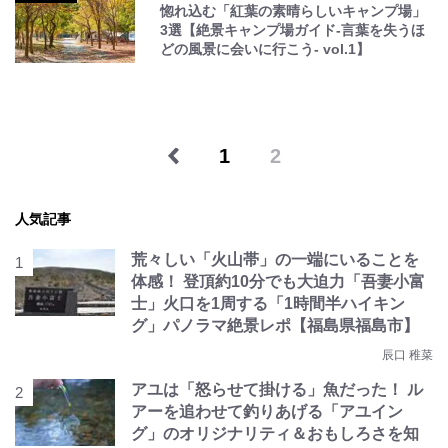
惚れ込む「紅葉の素晴らしいキャンプ場」
3選【絶景キャンプ場ガイド-言葉を失うほ
どの風景に会いに行こう- vol.1】
1
2
人気記事
荒々しい「火山帯」の一端にいることを
体感！ 登頂約10分でも大迫力「吾妻小富
士」火口を1周する「1時間半ハイキン
グ」パノラマ絶景レポ【福島県福島市】
辰口 稚菜
アユは「怒らせて掛ける」魚だった！ ル
アーを追わせて釣りあげる「アユイン
グ」のオリジナリティ＆おもしろさを知