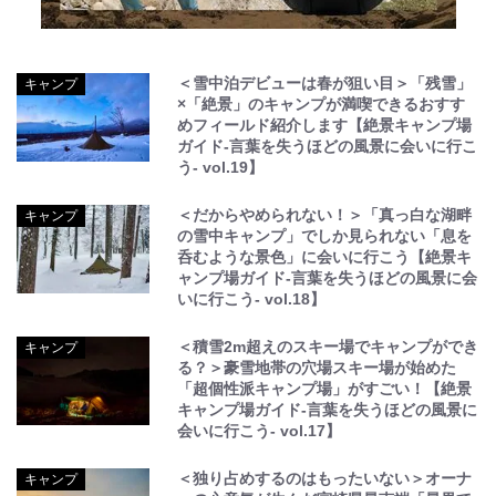
＜雪中泊デビューは春が狙い目＞「残雪」
キャンプ
×「絶景」のキャンプが満喫できるおすす
めフィールド紹介します【絶景キャンプ場
ガイド-言葉を失うほどの風景に会いに行こ
う- vol.19】
＜だからやめられない！＞「真っ白な湖畔
キャンプ
の雪中キャンプ」でしか見られない「息を
呑むような景色」に会いに行こう【絶景キ
ャンプ場ガイド-言葉を失うほどの風景に会
いに行こう- vol.18】
＜積雪2m超えのスキー場でキャンプができ
キャンプ
る？＞豪雪地帯の穴場スキー場が始めた
「超個性派キャンプ場」がすごい！【絶景
キャンプ場ガイド-言葉を失うほどの風景に
会いに行こう- vol.17】
＜独り占めするのはもったいない＞オーナ
キャンプ