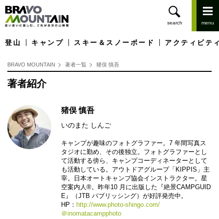
登山
キャンプ
スキー＆スノーボード
アクティビテ
BRAVO MOUNTAIN
著者一覧
猪俣 慎吾
著者紹介
猪俣 慎吾
いのまた しんご
キャンプが趣味のフォトグラファー。7 年間写真ス
タジオに勤め、その後独立。フォトグラファーとし
て活動する傍ら、キャンプコーディネーターとして
も活動している。アウトドアグループ「KIPPIS」主
宰。日本オートキャンプ協会インストラクター。星
空案内人®︎。昨年10 月に出版した『絶景CAMPGUID
E』（JTB パブリッシング）が好評発売中。
HP：
http://www.photo-shingo.com/
＠inomatacampphoto