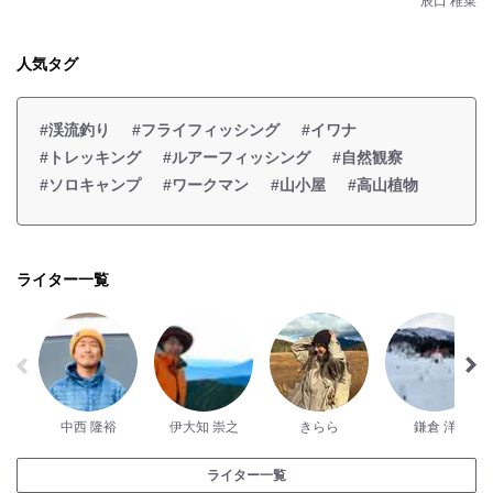
辰口 稚菜
人気タグ
#渓流釣り
#フライフィッシング
#イワナ
#トレッキング
#ルアーフィッシング
#自然観察
#ソロキャンプ
#ワークマン
#山小屋
#高山植物
ライター一覧
中西 隆裕
伊大知 崇之
きらら
鎌倉 洋
ライター一覧