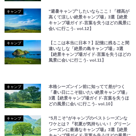
“避暑キャンプ”したいならここ！「標高が
キャンプ
高くて涼しい絶景キャンプ場」3選【絶景
キャンプ場ガイド-言葉を失うほどの風景に
会いに行こう- vol.12】
【ここは本当に日本？】記憶に残ること間
キャンプ
違いなしな「絶景の島キャンプ場」3選
【絶景キャンプ場ガイド-言葉を失うほどの
風景に会いに行こう- vol.11】
本格シーズンイン前に知ってて差がつく
キャンプ
「暑い日にこそ狙いたい絶景キャンプ場」
3選【絶景キャンプ場ガイド-言葉を失うほ
どの風景に会いに行こう- vol.10】
“5月こそ”がキャンプのベストシーズンな
キャンプ
ワケとは？『初夏が気持ちいい！ グリーン
シーズンに最適なキャンプ場』3選【絶景
キャンプ場ガイド-言葉を失うほどの風景に