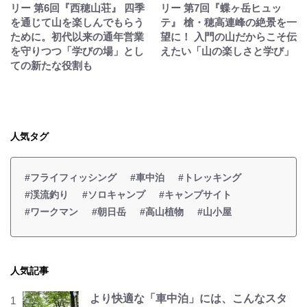
リー 第6回『西穂山荘』 四季
リー 第7回『蝶ヶ岳ヒュッ
を通じて山を楽しんでもらう
テ』 槍・穂高連峰の絶景を一
ために。初代以来の通年営業
望に！ 入門の山だからこそ伝
を守りつつ「学びの場」とし
えたい「山の楽しさと学び」
ての新たな役割も
人気タグ
#フライフィッシング
#車中泊
#トレッキング
#渓流釣り
#ソロキャンプ
#キャンプサイト
#ワークマン
#朝日岳
#高山植物
#山小屋
人気記事
より快適な「車中泊」には、こんなスタ