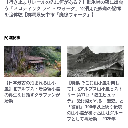
【行き止まりレールの先に何がある？】碓氷峠の夜に出会
う「メロディック ライト ウォーク」で消えた鉄道の記憶
を追体験【群馬県安中市「廃線ウォーク」】
関連記事
【日本最古の泊まれる山小
【特集 そこに山小屋を興し
屋】北アルプス・岩魚留小屋
て】北アルプス山小屋ヒスト
の再生を目指すクラファンが
リー 第11回『殺生ヒュッ
始動
テ』 受け継がれる「歴史」と
「役割」 100年以上続く伝統
の山小屋が槍ヶ岳山荘グルー
プとして再始動！ 2025年