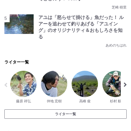
芝崎 樹里
アユは「怒らせて掛ける」魚だった！ ル
アーを追わせて釣りあげる「アユイン
グ」のオリジナリティ＆おもしろさを知
る
あめのちはれ
ライター一覧
藤原 祥弘
仲地 宏樹
高峰 俊
杉村 航
ライター一覧