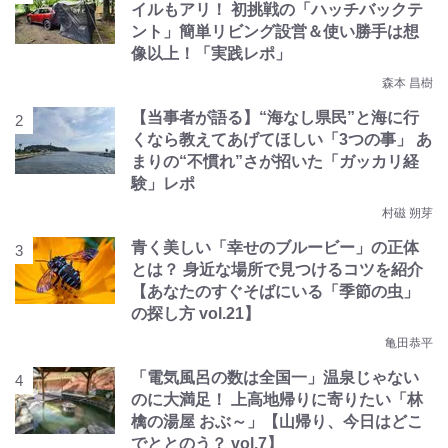
イルもアリ！ 初挑戦の「ハッチバックテ
ント」簡単リビング設営＆使い勝手は想
像以上！「実践レポ」
森本 昌樹
【当事者が語る】“海なし県民”と海に行
くなら教えてあげてほしい「3つの事」 あ
まりの“不慣れ”さが招いた「ガッカリ経
験」レポ
村磁 朔芽
青く美しい「幸せのブルービー」の正体
とは？ 身近な場所で見つけるコツを紹介
【あなたのすぐそばにいる「季節の虫」
の探し方 vol.21】
亀田恭平
「電気風呂の数は全国一」温泉じゃない
のに大満足！ 上高地帰りに寄りたい「林
檎の湯屋 おぶ～」【山帰り、今日はどこ
でととのう？ vol.7】