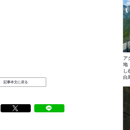
ア
地
し
白
記事本文に戻る