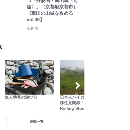
つ「丹波国・周山城〈前
編〉」（京都府京都市）
【戦国の山城を攻める
vol.09】
今泉 慎一
載
無人地帯の遊び方
日本人ハイカーのネパール
あなた
移住見聞録「Like a
の世界
Rolling Stone」
連載一覧