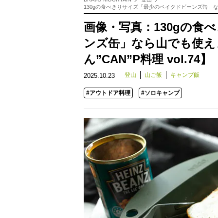
130gの食べきりサイズ「最少のベイクドビーンズ缶」なら山
画像・写真：130gの食
ンズ缶」なら山でも使え
ん”CAN”P料理 vol.74
登山
山ご飯
キャンプ飯
2025.10.23
#アウトドア料理
#ソロキャンプ