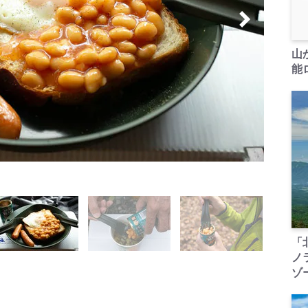
山
能ロ
「
ノ
ゾ