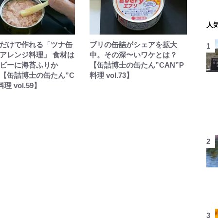
人
だけで作れる「ツナ缶
ブリの缶詰がシェアを拡大
アレンジ料理」 食材は
中。その深〜いワケとは？
ビーに海苔ふりか
【缶詰博士の缶たん”CAN”P
【缶詰博士の缶たん”C
料理 vol.73】
料理 vol.59】