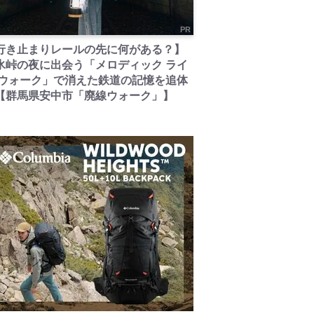
PR
行き止まりレールの先に何がある？】
氷峠の夜に出会う「メロディック ライ
 ウォーク」で消えた鉄道の記憶を追体
【群馬県安中市「廃線ウォーク」】