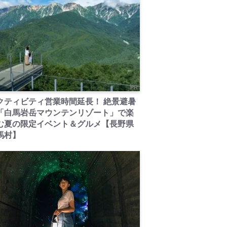
PR
クティビティ営業時間延長！ 絶景避暑
「白馬岩岳マウンテンリゾート」で楽
む夏の限定イベント＆グルメ【長野県
馬村】