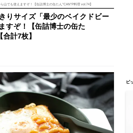
でも使えますぞ！【缶詰博士の缶たん”CAN”P料理 vol.74】
べきりサイズ「最少のベイクドビー
ますぞ！【缶詰博士の缶た
】【合計7枚】
ピ