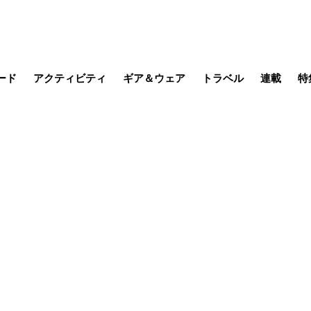
ード
アクティビティ
ギア＆ウェア
トラベル
連載
特
メラ
MTB
写真・動画
その他アクティビティ
キャンプ
スノー
その他
温泉・宿
名所・観光
日本で山
缶詰博士の
そこに山
ブーツの
日本人ハイカ
低山小道
尾瀬ガイド
わたし、
耕して焙
その他連
フィッシング
登山
食事・お酒
季節の虫