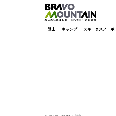
登山
キャンプ
スキー＆スノーボ
山小屋泊
山小屋ライブカメラ
テント泊
雪山
低山
山ご飯
その他登山
焚き火
その他キャンプ
スキー場ライブカ
バックカントリー
日帰り
キャンプ飯
スキー場
BRAVO MOUNTAIN
登山