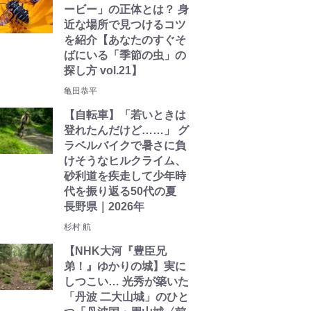
ービー」の正体とは？ 身
近な場所で見つけるコツ
を紹介【あなたのすぐそ
ばにいる「季節の虫」の
探し方 vol.21】
亀田恭平
【自転車】「若いときは
登れたんだけど……」 グ
ラベルバイクで暑さに負
けそうなヒルクライム、
砂利道を疾走して少年時
代を振り返る50代の夏
長野県｜2026年
杉村 航
【NHK大河『豊臣兄
弟！』ゆかりの城】実に
しつこい… 光秀が築いた
「丹波 二大山城」のひと