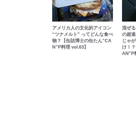
アメリカ人の文化的アイコン
混ぜる
“ツナメルト” ってどんな食べ
の超速
物？【缶詰博士の缶たん”CA
じゃが
N”P料理 vol.63】
け！？
AN”P