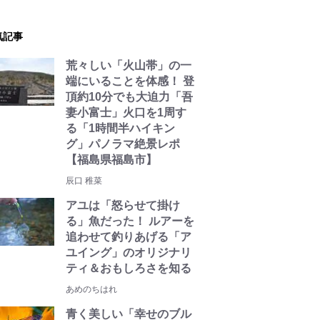
気記事
荒々しい「火山帯」の一
端にいることを体感！ 登
頂約10分でも大迫力「吾
妻小富士」火口を1周す
る「1時間半ハイキン
グ」パノラマ絶景レポ
【福島県福島市】
辰口 稚菜
アユは「怒らせて掛け
る」魚だった！ ルアーを
追わせて釣りあげる「ア
ユイング」のオリジナリ
ティ＆おもしろさを知る
あめのちはれ
青く美しい「幸せのブル