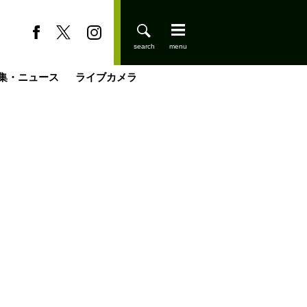
集・ニュース
ライブカメラ
登りはじめました
缶たん”CAN”P料理
小屋を興して
国の街角で
ーのネパール移住見聞録「Like a Rolling Stone」
具＆技術研究所
きららの“おぜ沼“日記
山小屋はじめます
煎して走る男
載
スキー場
山小屋