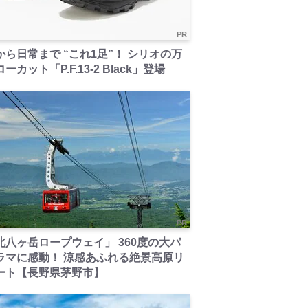
PR
から日常まで “これ1足”！ シリオの万
ーカット「P.F.13-2 Black」登場
PR
北八ヶ岳ロープウェイ」 360度の大パ
ラマに感動！ 涼感あふれる絶景高原リ
ート【長野県茅野市】