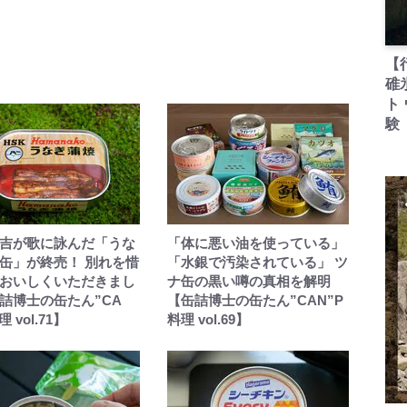
【
碓
ト
験
吉が歌に詠んだ「うな
「体に悪い油を使っている」
缶」が終売！ 別れを惜
「水銀で汚染されている」 ツ
おいしくいただきまし
ナ缶の黒い噂の真相を解明
詰博士の缶たん”CA
【缶詰博士の缶たん”CAN”P
 vol.71】
料理 vol.69】