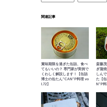
関連記事
賞味期限を過ぎた缶詰、食べ
斎藤茂
てもいいの？ 専門家が実例で
ぎ蒲焼
くわしく解説します！【缶詰
しんで
博士の缶たん”CAN”P料理 vo
た【缶
l.72】
N”P料理