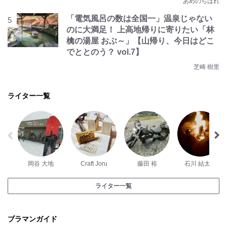
あめのちはれ
「電気風呂の数は全国一」温泉じゃない
のに大満足！ 上高地帰りに寄りたい「林
檎の湯屋 おぶ～」【山帰り、今日はどこ
でととのう？ vol.7】
芝崎 樹里
ライター一覧
岡谷 大地
Craft Joru
藤田 裕
石川 結太郎
ライター一覧
ブラマンガイド