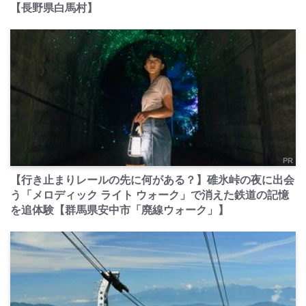
【長野県白馬村】
PR
【行き止まりレールの先に何がある？】碓氷峠の夜に出会
う「メロディック ライト ウォーク」で消えた鉄道の記憶
を追体験【群馬県安中市「廃線ウォーク」】