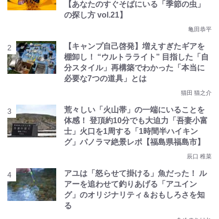
【あなたのすぐそばにいる「季節の虫」
の探し方 vol.21】
亀田恭平
【キャンプ自己啓発】増えすぎたギアを
棚卸し！ “ウルトラライト” 目指した「自
分スタイル」再構築でわかった「本当に
必要な7つの道具」とは
猫田 猫之介
荒々しい「火山帯」の一端にいることを
体感！ 登頂約10分でも大迫力「吾妻小富
士」火口を1周する「1時間半ハイキン
グ」パノラマ絶景レポ【福島県福島市】
辰口 稚菜
アユは「怒らせて掛ける」魚だった！ ル
アーを追わせて釣りあげる「アユイン
グ」のオリジナリティ＆おもしろさを知
る