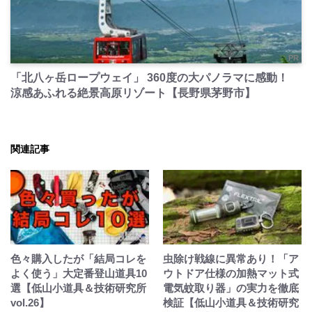
PR
「北八ヶ岳ロープウェイ」 360度の大パノラマに感動！
涼感あふれる絶景高原リゾート【長野県茅野市】
関連記事
色々購入したが「結局コレを
虫除け戦線に異常あり！「ア
よく使う」大定番登山道具10
ウトドア仕様の加熱マット式
選【低山小道具＆技術研究所
電気蚊取り器」の実力を徹底
vol.26】
検証【低山小道具＆技術研究