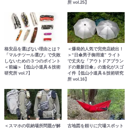
所 vol.25】
格安品を選ばない理由とは？
＜爆発的人気で完売店続出！
「マルチツール選び」で失敗
＞“日傘男子御用達” ライト
しないための３つのポイント
で丈夫な「アウトドアブラン
＜前編＞【低山小道具＆技術
ドの最新日傘」の進化がスゴ
研究所 vol.7】
イ件【低山小道具＆技術研究
所 vol.16】
＜スマホの収納場所問題が解
古地図を頼りに穴場スポット