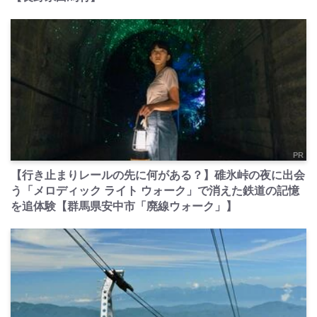
PR
【行き止まりレールの先に何がある？】碓氷峠の夜に出会
う「メロディック ライト ウォーク」で消えた鉄道の記憶
を追体験【群馬県安中市「廃線ウォーク」】