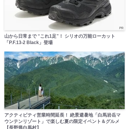
PR
山から日常まで “これ1足”！ シリオの万能ローカット
「P.F.13-2 Black」登場
PR
アクティビティ営業時間延長！ 絶景避暑地「白馬岩岳マ
ウンテンリゾート」で楽しむ夏の限定イベント＆グルメ
【長野県白馬村】