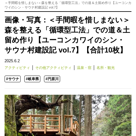
＜手間暇を惜しまない＞森を整える「循環型工法」での道＆土留め作り【ユーコンカ
ワイのシン・サウナ村建設記 vol.7】
画像・写真：＜手間暇を惜しまない＞
森を整える「循環型工法」での道＆土
留め作り【ユーコンカワイのシン・
サウナ村建設記 vol.7】【合計10枚】
2025.6.2
アクティビティ
その他アクティビティ
温泉・宿
名所・観光
#サウナ
#岐阜県
#円原川