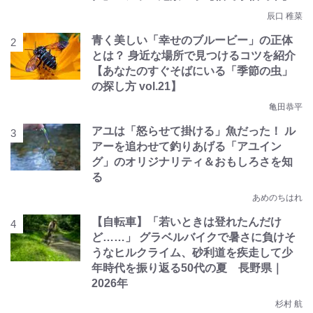
辰口 稚菜
青く美しい「幸せのブルービー」の正体
とは？ 身近な場所で見つけるコツを紹介
【あなたのすぐそばにいる「季節の虫」
の探し方 vol.21】
亀田恭平
アユは「怒らせて掛ける」魚だった！ ル
アーを追わせて釣りあげる「アユイン
グ」のオリジナリティ＆おもしろさを知
る
あめのちはれ
【自転車】「若いときは登れたんだけ
ど……」 グラベルバイクで暑さに負けそ
うなヒルクライム、砂利道を疾走して少
年時代を振り返る50代の夏 長野県｜
2026年
杉村 航