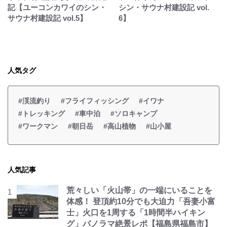
記【ユーコンカワイのシン・
シン・サウナ村建設記 vol.
サウナ村建設記 vol.5】
6】
人気タグ
#渓流釣り
#フライフィッシング
#イワナ
#トレッキング
#車中泊
#ソロキャンプ
#ワークマン
#朝日岳
#高山植物
#山小屋
人気記事
荒々しい「火山帯」の一端にいることを
体感！ 登頂約10分でも大迫力「吾妻小富
士」火口を1周する「1時間半ハイキン
グ」パノラマ絶景レポ【福島県福島市】