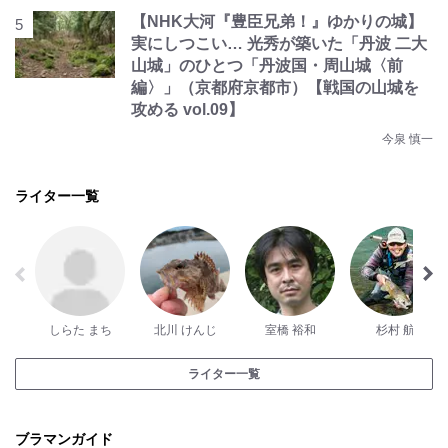
【NHK大河『豊臣兄弟！』ゆかりの城】
実にしつこい… 光秀が築いた「丹波 二大
山城」のひとつ「丹波国・周山城〈前
編〉」（京都府京都市）【戦国の山城を
攻める vol.09】
今泉 慎一
ライター一覧
しらた まち
北川 けんじ
室橋 裕和
杉村 航
ライター一覧
ブラマンガイド