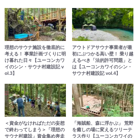
理想のサウナ施設を徹底的に
アウトドアサウナ事業者が最
考える！ 事業計画づくりに明
初にぶつかる高い壁！ 乗り越
け暮れた日々【ユーコンカワ
えるべき「法的許可問題」と
イのシン・サウナ村建設記 v
は【ユーコンカワイのシン・
ol.3】
サウナ村建設記 vol.4】
＜資金がなければただの妄想
「海賊船、森に浮かぶ」 荒野
で終わってしまう＞「理想の
を癒しの場に変えるツリーテ
サウナ村建設」資金集め奔走
ラス作り【ユーコンカワイの