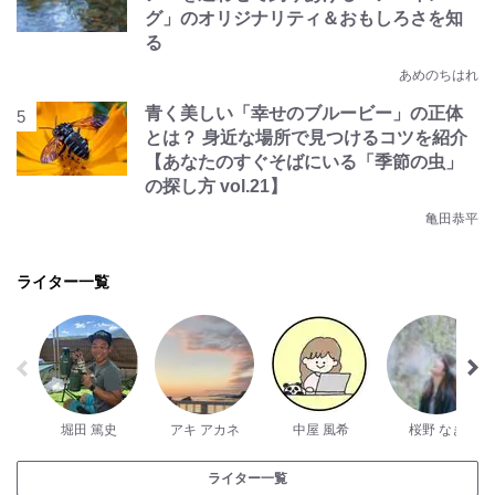
グ」のオリジナリティ＆おもしろさを知
る
あめのちはれ
青く美しい「幸せのブルービー」の正体
とは？ 身近な場所で見つけるコツを紹介
【あなたのすぐそばにいる「季節の虫」
の探し方 vol.21】
亀田恭平
ライター一覧
堀田 篤史
アキ アカネ
中屋 風希
桜野 なぎ
ライター一覧