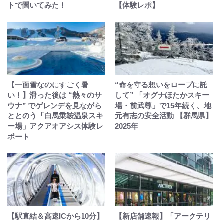
トで聞いてみた！
【体験レポ】
【一面雪なのにすごく暑
“命を守る想いをロープに託
い！】滑った後は “熱々のサ
して” 「オグナほたかスキー
ウナ” でゲレンデを見ながら
場・前武尊」で15年続く、地
ととのう「白馬乗鞍温泉スキ
元有志の安全活動 【群馬県】
ー場」アクアオアシス体験レ
2025年
ポート
【駅直結＆高速ICから10分】
【新店舗速報】「アークテリ