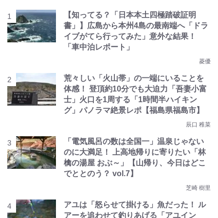
【知ってる？「日本本土四極踏破証明
書」】広島から本州4島の最南端へ「ドラ
イブがてら行ってみた」意外な結果！
「車中泊レポート」
菱優
荒々しい「火山帯」の一端にいることを
体感！ 登頂約10分でも大迫力「吾妻小富
士」火口を1周する「1時間半ハイキン
グ」パノラマ絶景レポ【福島県福島市】
辰口 稚菜
「電気風呂の数は全国一」温泉じゃない
のに大満足！ 上高地帰りに寄りたい「林
檎の湯屋 おぶ～」【山帰り、今日はどこ
でととのう？ vol.7】
芝崎 樹里
アユは「怒らせて掛ける」魚だった！ ル
アーを追わせて釣りあげる「アユイン