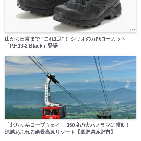
PR
山から日常まで “これ1足”！ シリオの万能ローカット
「P.F.13-2 Black」登場
PR
「北八ヶ岳ロープウェイ」 360度の大パノラマに感動！
涼感あふれる絶景高原リゾート【長野県茅野市】