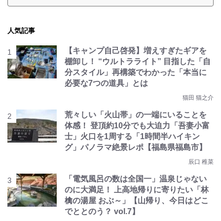
人気記事
【キャンプ自己啓発】増えすぎたギアを
棚卸し！ “ウルトラライト” 目指した「自
分スタイル」再構築でわかった「本当に
必要な7つの道具」とは
猫田 猫之介
荒々しい「火山帯」の一端にいることを
体感！ 登頂約10分でも大迫力「吾妻小富
士」火口を1周する「1時間半ハイキン
グ」パノラマ絶景レポ【福島県福島市】
辰口 稚菜
「電気風呂の数は全国一」温泉じゃない
のに大満足！ 上高地帰りに寄りたい「林
檎の湯屋 おぶ～」【山帰り、今日はどこ
でととのう？ vol.7】