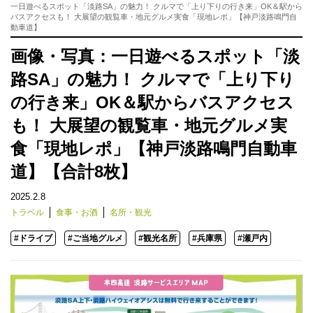
一日遊べるスポット「淡路SA」の魅力！ クルマで「上り下りの行き来」OK＆駅から
バスアクセスも！ 大展望の観覧車・地元グルメ実食「現地レポ」【神戸淡路鳴門自
動車道】
画像・写真：一日遊べるスポット「淡
路SA」の魅力！ クルマで「上り下り
の行き来」OK＆駅からバスアクセス
も！ 大展望の観覧車・地元グルメ実
食「現地レポ」【神戸淡路鳴門自動車
道】【合計8枚】
2025.2.8
トラベル
食事・お酒
名所・観光
#ドライブ
#ご当地グルメ
#観光名所
#兵庫県
#瀬戸内