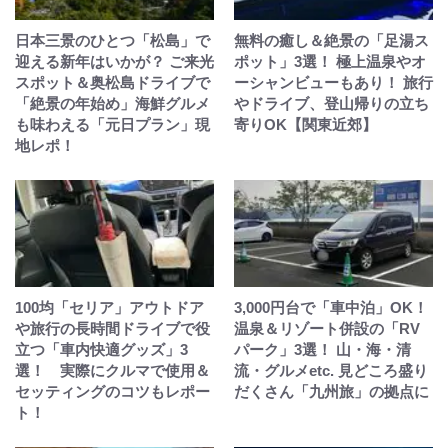
日本三景のひとつ「松島」で
無料の癒し＆絶景の「足湯ス
迎える新年はいかが？ ご来光
ポット」3選！ 極上温泉やオ
スポット＆奥松島ドライブで
ーシャンビューもあり！ 旅行
「絶景の年始め」海鮮グルメ
やドライブ、登山帰りの立ち
も味わえる「元日プラン」現
寄りOK【関東近郊】
地レポ！
100均「セリア」アウトドア
3,000円台で「車中泊」OK！
や旅行の長時間ドライブで役
温泉＆リゾート併設の「RV
立つ「車内快適グッズ」3
パーク」3選！ 山・海・清
選！ 実際にクルマで使用＆
流・グルメetc. 見どころ盛り
セッティングのコツもレポー
だくさん「九州旅」の拠点に
ト！