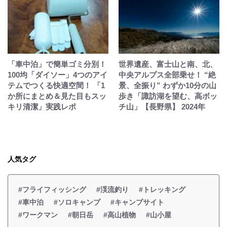
「車中泊」で簡単ゴミ分別！
世界遺産、富士山と南、北、
100均「ダイソー」4つのアイ
中央アルプス全部乗せ！ “絶
テムでつくる快適空間！ 「1
景、全振り” わずか10分の山
か所にまとめ＆見た目もスッ
歩き「諏訪湖を望む、高ボッ
キリ清潔」実践レポ
チ山」【長野県】 2024年
人気タグ
#フライフィッシング
#渓流釣り
#トレッキング
#車中泊
#ソロキャンプ
#キャンプサイト
#ワークマン
#朝日岳
#高山植物
#山小屋