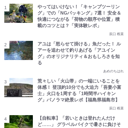
やってはいけない！「キャンプツーリン
グ」での「NGパッキング」7選！ 安全＆
快適につながる「荷物の順序や位置」積
載のコツとは？「実体験レポ」
辰口 稚菜
アユは「怒らせて掛ける」魚だった！ ル
アーを追わせて釣りあげる「アユイン
グ」のオリジナリティ＆おもしろさを知
る
あめのちはれ
荒々しい「火山帯」の一端にいることを
体感！ 登頂約10分でも大迫力「吾妻小富
士」火口を1周する「1時間半ハイキン
グ」パノラマ絶景レポ【福島県福島市】
辰口 稚菜
【自転車】「若いときは登れたんだけ
ど……」 グラベルバイクで暑さに負けそ