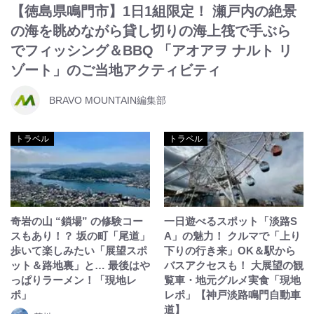
【徳島県鳴門市】1日1組限定！ 瀬戸内の絶景
の海を眺めながら貸し切りの海上筏で手ぶら
でフィッシング＆BBQ 「アオアヲ ナルト リ
ゾート」のご当地アクティビティ
BRAVO MOUNTAIN編集部
トラベル
トラベル
奇岩の山 “鎖場” の修験コー
一日遊べるスポット「淡路S
スもあり！？ 坂の町「尾道」
A」の魅力！ クルマで「上り
歩いて楽しみたい「展望スポ
下りの行き来」OK＆駅から
ット＆路地裏」と… 最後はや
バスアクセスも！ 大展望の観
っぱりラーメン！「現地レ
覧車・地元グルメ実食「現地
ポ」
レポ」【神戸淡路鳴門自動車
道】