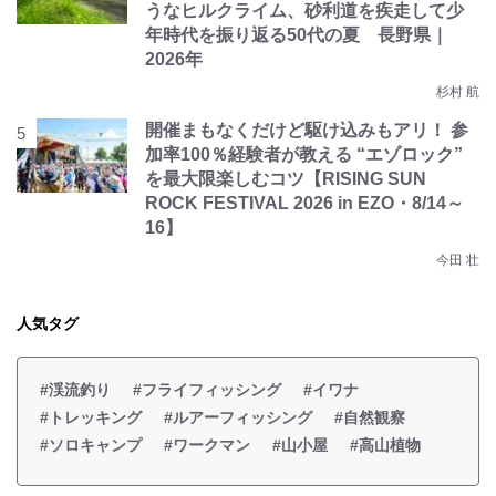
うなヒルクライム、砂利道を疾走して少
年時代を振り返る50代の夏 長野県｜
2026年
杉村 航
開催まもなくだけど駆け込みもアリ！ 参
加率100％経験者が教える “エゾロック”
を最大限楽しむコツ【RISING SUN
ROCK FESTIVAL 2026 in EZO・8/14～
16】
今田 壮
人気タグ
#渓流釣り
#フライフィッシング
#イワナ
#トレッキング
#ルアーフィッシング
#自然観察
#ソロキャンプ
#ワークマン
#山小屋
#高山植物