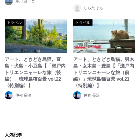
芹川 ヨーコ
しらた まち
トラベル
トラベル
アート、ときどき島猫。直
アート、ときどき島猫。男木
島・犬島・小豆島【「瀬戸内
島・女木島・豊島【「瀬戸内
トリエンニャーレな旅（後
トリエンニャーレな旅（前
編）」琉球島猫百景 vol.22
編）」琉球島猫百景 vol.21
〈特別編〉】
〈特別編〉】
仲程 長治
仲程 長治
人気記事