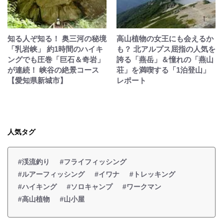
知る人ぞ知る！ 奥三河の秘境
高山植物の女王にも会えるか
「乳岩峡」 約1時間のハイキ
も？ 北アルプス屈指の人気を
ングでも圧巻「巨石＆奇岩」
誇る「燕岳」＆憧れの「燕山
が連続！ 峡谷の絶景コース
荘」を満喫する「1泊登山」
【愛知県新城市】
レポート
人気タグ
#渓流釣り
#フライフィッシング
#ルアーフィッシング
#イワナ
#トレッキング
#ハイキング
#ソロキャンプ
#ワークマン
#高山植物
#山小屋