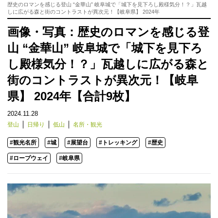
歴史のロマンを感じる登山 “金華山” 岐阜城で「城下を見下ろし殿様気分！？」瓦越
しに広がる森と街のコントラストが異次元！【岐阜県】 2024年
画像・写真：歴史のロマンを感じる登
山 “金華山” 岐阜城で「城下を見下ろ
し殿様気分！？」瓦越しに広がる森と
街のコントラストが異次元！【岐阜
県】 2024年【合計9枚】
2024.11.28
登山
日帰り
低山
名所・観光
#観光名所
#城
#展望台
#トレッキング
#歴史
#ロープウェイ
#岐阜県