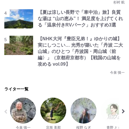
杉村 航
【夏は涼しい長野で「車中泊」旅】良質
な湯は “山の恵み”！ 満足度を上げてくれ
る「温泉付きRVパーク」おすすめ3選
【NHK大河『豊臣兄弟！』ゆかりの城】
実にしつこい… 光秀が築いた「丹波 二大
山城」のひとつ「丹波国・周山城〈前
編〉」（京都府京都市）【戦国の山城を
攻める vol.09】
今泉 慎一
ライター一覧
今泉 慎一
宗形 美那
桜野 なぎ
青野 とも