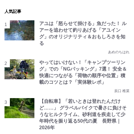
人気記事
アユは「怒らせて掛ける」魚だった！ ル
アーを追わせて釣りあげる「アユイン
グ」のオリジナリティ＆おもしろさを知
る
あめのちはれ
やってはいけない！「キャンプツーリン
グ」での「NGパッキング」7選！ 安全＆
快適につながる「荷物の順序や位置」積
載のコツとは？「実体験レポ」
辰口 稚菜
【自転車】「若いときは登れたんだけ
ど……」 グラベルバイクで暑さに負けそ
うなヒルクライム、砂利道を疾走して少
年時代を振り返る50代の夏 長野県｜
2026年