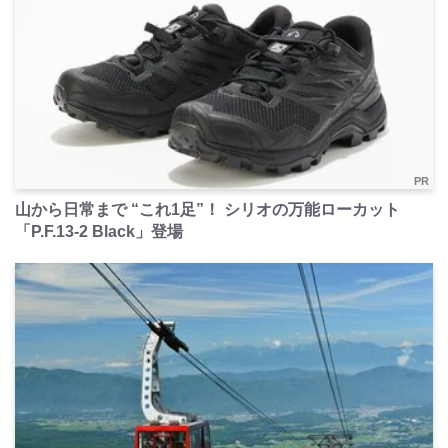
PR
山から日常まで “これ1足”！ シリオの万能ローカット
「P.F.13-2 Black」登場