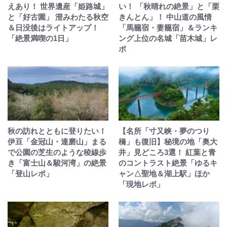
えあり！ 世界遺産「姫路城」
い！ 「秋晴れの絶景」と「栗
と「好古園」 澄みわたる秋空
きんとん」！ 中山道の風情
＆日没後はライトアップ！
「馬籠宿・妻籠宿」＆ランキ
「絶景満喫の1日」
ング上位の名城「苗木城」レ
ポ
秋の訪れとともに登りたい！
【名所「寸又峡・夢のつり
伊豆「金冠山・達磨山」まる
橋」も復旧】秘境の地「奥大
で公園の芝生のような稜線歩
井」見どころ3選！ 紅葉と青
き「富士山＆駿河湾」の絶景
のコントラスト絶景「ゆるキ
「登山レポ」
ャン△聖地＆湖上駅」ほか
「現地レポ」