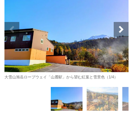
大雪山旭岳ロープウェイ「山麓駅」から望む紅葉と雪景色（1/4）