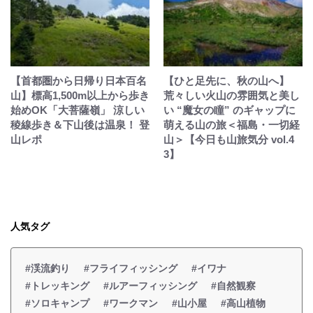
【首都圏から日帰り日本百名
【ひと足先に、秋の山へ】
山】標高1,500m以上から歩き
荒々しい火山の雰囲気と美し
始めOK「大菩薩嶺」 涼しい
い “魔女の瞳” のギャップに
稜線歩き＆下山後は温泉！ 登
萌える山の旅＜福島・一切経
山レポ
山＞【今日も山旅気分 vol.4
3】
人気タグ
#渓流釣り
#フライフィッシング
#イワナ
#トレッキング
#ルアーフィッシング
#自然観察
#ソロキャンプ
#ワークマン
#山小屋
#高山植物