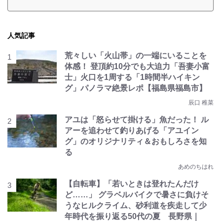
人気記事
荒々しい「火山帯」の一端にいることを
体感！ 登頂約10分でも大迫力「吾妻小富
士」火口を1周する「1時間半ハイキン
グ」パノラマ絶景レポ【福島県福島市】
辰口 稚菜
アユは「怒らせて掛ける」魚だった！ ル
アーを追わせて釣りあげる「アユイン
グ」のオリジナリティ＆おもしろさを知
る
あめのちはれ
【自転車】「若いときは登れたんだけ
ど……」 グラベルバイクで暑さに負けそ
うなヒルクライム、砂利道を疾走して少
年時代を振り返る50代の夏 長野県｜