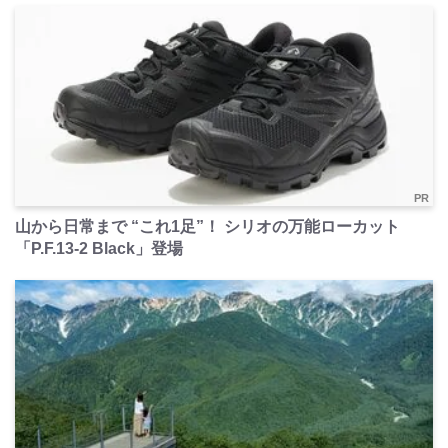
PR
山から日常まで “これ1足”！ シリオの万能ローカット
「P.F.13-2 Black」登場