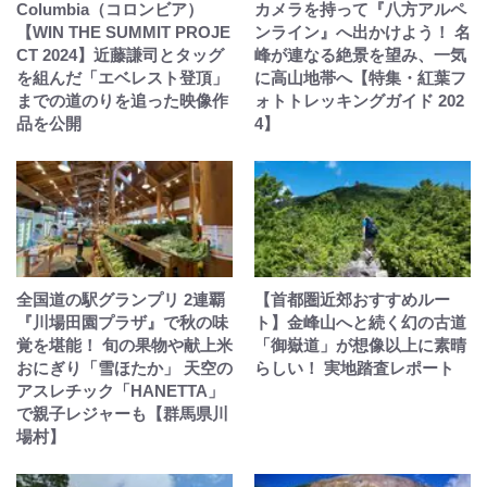
Columbia（コロンビア）
カメラを持って『八方アルペ
【WIN THE SUMMIT PROJE
ンライン』へ出かけよう！ 名
CT 2024】近藤謙司とタッグ
峰が連なる絶景を望み、一気
を組んだ「エベレスト登頂」
に高山地帯へ【特集・紅葉フ
までの道のりを追った映像作
ォトトレッキングガイド 202
品を公開
4】
全国道の駅グランプリ 2連覇
【首都圏近郊おすすめルー
『川場田園プラザ』で秋の味
ト】金峰山へと続く幻の古道
覚を堪能！ 旬の果物や献上米
「御嶽道」が想像以上に素晴
おにぎり「雪ほたか」 天空の
らしい！ 実地踏査レポート
アスレチック「HANETTA」
で親子レジャーも【群馬県川
場村】