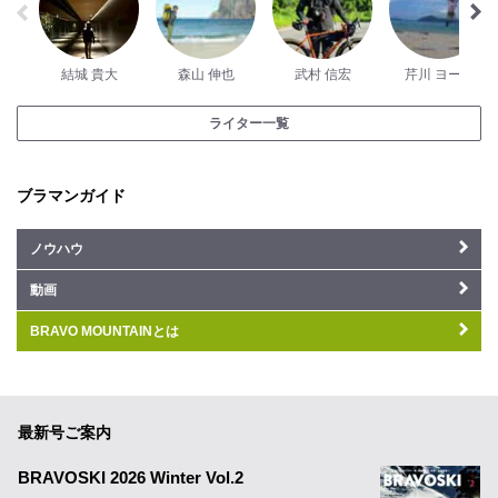
結城 貴大
森山 伸也
武村 信宏
芹川 ヨーコ
ライター一覧
ブラマンガイド
ノウハウ
動画
BRAVO MOUNTAINとは
最新号ご案内
BRAVOSKI 2026 Winter Vol.2