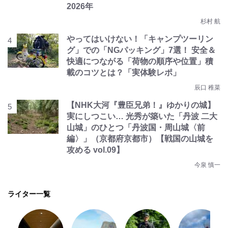
2026年
杉村 航
やってはいけない！「キャンプツーリン
グ」での「NGパッキング」7選！ 安全＆
快適につながる「荷物の順序や位置」積
載のコツとは？「実体験レポ」
辰口 稚菜
【NHK大河『豊臣兄弟！』ゆかりの城】
実にしつこい… 光秀が築いた「丹波 二大
山城」のひとつ「丹波国・周山城〈前
編〉」（京都府京都市）【戦国の山城を
攻める vol.09】
今泉 慎一
ライター一覧