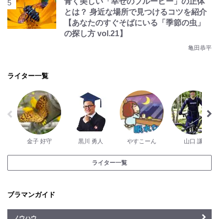
青く美しい「幸せのブルービー」の正体
とは？ 身近な場所で見つけるコツを紹介
【あなたのすぐそばにいる「季節の虫」
の探し方 vol.21】
亀田恭平
ライター一覧
金子 好守
黒川 勇人
やすこーん
山口 謙
ライター一覧
ブラマンガイド
ノウハウ