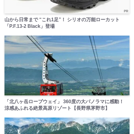
PR
山から日常まで “これ1足”！ シリオの万能ローカット
「P.F.13-2 Black」登場
PR
「北八ヶ岳ロープウェイ」 360度の大パノラマに感動！
涼感あふれる絶景高原リゾート【長野県茅野市】