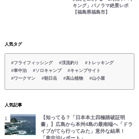
キング」パノラマ絶景レポ
【福島県福島市】
人気タグ
#フライフィッシング
#渓流釣り
#トレッキング
#車中泊
#ソロキャンプ
#キャンプサイト
#ワークマン
#朝日岳
#高山植物
#山小屋
人気記事
【知ってる？「日本本土四極踏破証明
書」】広島から本州4島の最南端へ「ドラ
イブがてら行ってみた」意外な結果！
「車中泊レポート」