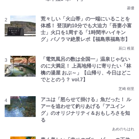
菱優
荒々しい「火山帯」の一端にいることを
体感！ 登頂約10分でも大迫力「吾妻小富
士」火口を1周する「1時間半ハイキン
グ」パノラマ絶景レポ【福島県福島市】
辰口 稚菜
「電気風呂の数は全国一」温泉じゃない
のに大満足！ 上高地帰りに寄りたい「林
檎の湯屋 おぶ～」【山帰り、今日はどこ
でととのう？ vol.7】
芝崎 樹里
アユは「怒らせて掛ける」魚だった！ ル
アーを追わせて釣りあげる「アユイン
グ」のオリジナリティ＆おもしろさを知
る
あめのちはれ