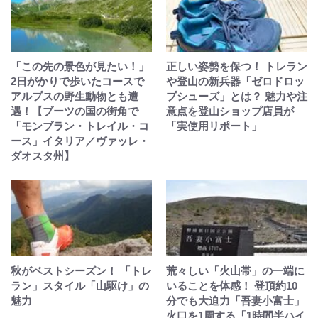
「この先の景色が見たい！」
正しい姿勢を保つ！ トレラン
2日がかりで歩いたコースで
や登山の新兵器「ゼロドロッ
アルプスの野生動物とも遭
プシューズ」とは？ 魅力や注
遇！【ブーツの国の街角で
意点を登山ショップ店員が
「モンブラン・トレイル・コ
「実使用リポート」
ース」イタリア／ヴァッレ・
ダオスタ州】
秋がベストシーズン！ 「トレ
荒々しい「火山帯」の一端に
ラン」スタイル「山駆け」の
いることを体感！ 登頂約10
魅力
分でも大迫力「吾妻小富士」
火口を1周する「1時間半ハイ