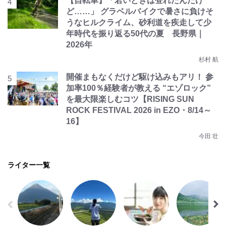
【自転車】「若いときは登れたんだけ
ど……」 グラベルバイクで暑さに負けそ
うなヒルクライム、砂利道を疾走して少
年時代を振り返る50代の夏 長野県｜
2026年
杉村 航
開催まもなくだけど駆け込みもアリ！ 参
加率100％経験者が教える “エゾロック”
を最大限楽しむコツ【RISING SUN
ROCK FESTIVAL 2026 in EZO・8/14～
16】
今田 壮
ライター一覧