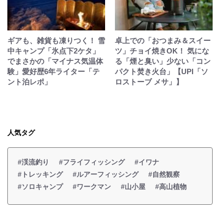
ギアも、雑貨も凍りつく！ 雪
卓上での「おつまみ＆スイー
中キャンプ「氷点下2ケタ」
ツ」チョイ焼きOK！ 気にな
でまさかの「マイナス気温体
る「煙と臭い」少ない「コン
験」愛好歴6年ライター「テ
パクト焚き火台」【UPI「ソ
ント泊レポ」
ロストーブ メサ」】
人気タグ
#渓流釣り
#フライフィッシング
#イワナ
#トレッキング
#ルアーフィッシング
#自然観察
#ソロキャンプ
#ワークマン
#山小屋
#高山植物