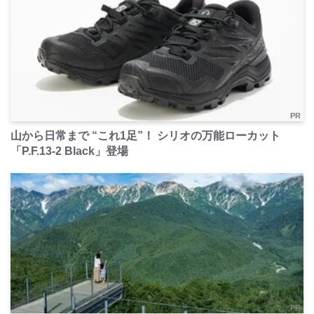
PR
山から日常まで “これ1足”！ シリオの万能ローカット
「P.F.13-2 Black」登場
PR