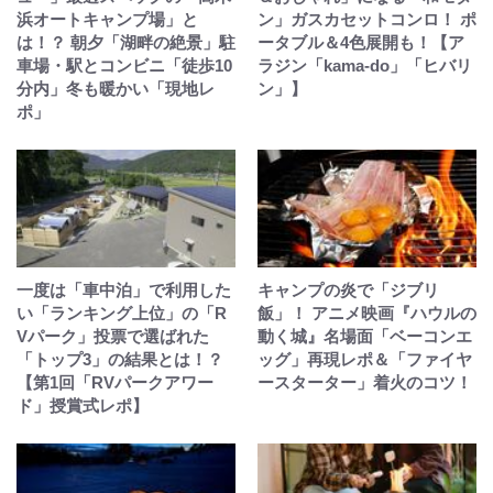
浜オートキャンプ場」と
ン」ガスカセットコンロ！ ポ
は！？ 朝夕「湖畔の絶景」駐
ータブル＆4色展開も！【ア
車場・駅とコンビニ「徒歩10
ラジン「kama-do」「ヒバリ
分内」冬も暖かい「現地レ
ン」】
ポ」
一度は「車中泊」で利用した
キャンプの炎で「ジブリ
い「ランキング上位」の「R
飯」！ アニメ映画『ハウルの
Vパーク」投票で選ばれた
動く城』名場面「ベーコンエ
「トップ3」の結果とは！？
ッグ」再現レポ＆「ファイヤ
【第1回「RVパークアワー
ースターター」着火のコツ！
ド」授賞式レポ】