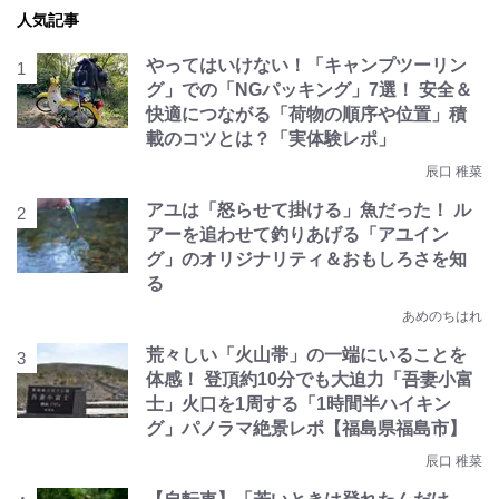
人気記事
やってはいけない！「キャンプツーリン
グ」での「NGパッキング」7選！ 安全＆
快適につながる「荷物の順序や位置」積
載のコツとは？「実体験レポ」
辰口 稚菜
アユは「怒らせて掛ける」魚だった！ ル
アーを追わせて釣りあげる「アユイン
グ」のオリジナリティ＆おもしろさを知
る
あめのちはれ
荒々しい「火山帯」の一端にいることを
体感！ 登頂約10分でも大迫力「吾妻小富
士」火口を1周する「1時間半ハイキン
グ」パノラマ絶景レポ【福島県福島市】
辰口 稚菜