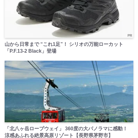
PR
山から日常まで “これ1足”！ シリオの万能ローカット
「P.F.13-2 Black」登場
PR
「北八ヶ岳ロープウェイ」 360度の大パノラマに感動！
涼感あふれる絶景高原リゾート【長野県茅野市】