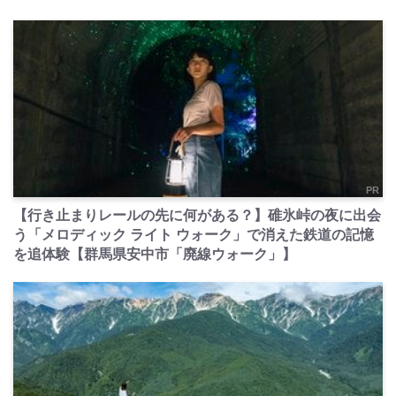
PR
【行き止まりレールの先に何がある？】碓氷峠の夜に出会
う「メロディック ライト ウォーク」で消えた鉄道の記憶
を追体験【群馬県安中市「廃線ウォーク」】