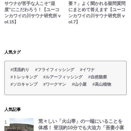
サウナが苦手な人こそ“湿
要？」よく聞かれる疑問質問
度”にこだわろう！【ユーコ
にまとめて答えます【ユーコ
ンカワイの川サウナ研究所 v
ンカワイの川サウナ研究所 v
ol.15】
ol.7】
人気タグ
#渓流釣り
#フライフィッシング
#イワナ
#トレッキング
#ルアーフィッシング
#自然観察
#ソロキャンプ
#ワークマン
#山小屋
#高山植物
人気記事
荒々しい「火山帯」の一端にいることを
体感！ 登頂約10分でも大迫力「吾妻小富