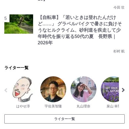
今田 壮
【自転車】「若いときは登れたんだけ
ど……」 グラベルバイクで暑さに負けそ
うなヒルクライム、砂利道を疾走して少
年時代を振り返る50代の夏 長野県｜
2026年
杉村 航
ライター一覧
はやせ淳
宇佐美智隆
丸山理奈
泉山 幸聖
ライター一覧