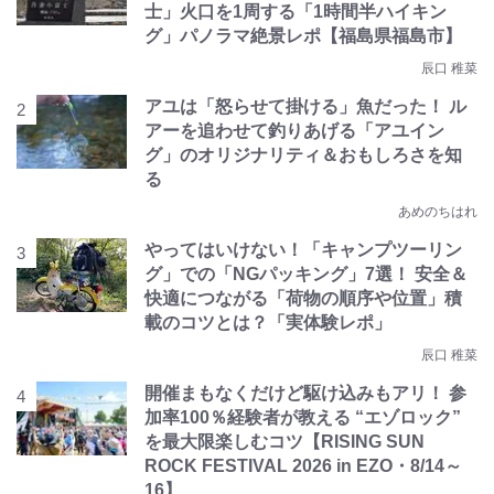
士」火口を1周する「1時間半ハイキン
グ」パノラマ絶景レポ【福島県福島市】
辰口 稚菜
アユは「怒らせて掛ける」魚だった！ ル
アーを追わせて釣りあげる「アユイン
グ」のオリジナリティ＆おもしろさを知
る
あめのちはれ
やってはいけない！「キャンプツーリン
グ」での「NGパッキング」7選！ 安全＆
快適につながる「荷物の順序や位置」積
載のコツとは？「実体験レポ」
辰口 稚菜
開催まもなくだけど駆け込みもアリ！ 参
加率100％経験者が教える “エゾロック”
を最大限楽しむコツ【RISING SUN
ROCK FESTIVAL 2026 in EZO・8/14～
16】