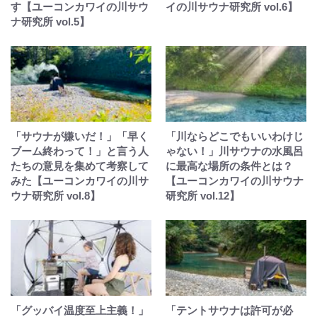
す【ユーコンカワイの川サウ
イの川サウナ研究所 vol.6】
ナ研究所 vol.5】
「サウナが嫌いだ！」「早く
「川ならどこでもいいわけじ
ブーム終わって！」と言う人
ゃない！」川サウナの水風呂
たちの意見を集めて考察して
に最高な場所の条件とは？
みた【ユーコンカワイの川サ
【ユーコンカワイの川サウナ
ウナ研究所 vol.8】
研究所 vol.12】
「グッバイ温度至上主義！」
「テントサウナは許可が必