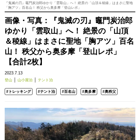
『鬼滅の刃』竈門炭治郎ゆかり「雲取山」へ！ 絶景の「山頂＆稜線」はまさに聖地
「胸アツ」百名山！ 秩父から奥多摩「登山レポ」
画像・写真：『鬼滅の刃』竈門炭治郎
ゆかり「雲取山」へ！ 絶景の「山頂
＆稜線」はまさに聖地「胸アツ」百名
山！ 秩父から奥多摩「登山レポ」
【合計2枚】
2023.7.13
登山
山小屋泊
テント泊
#トレッキング
#テント泊
#百名山
#奥多摩
#奥秩父