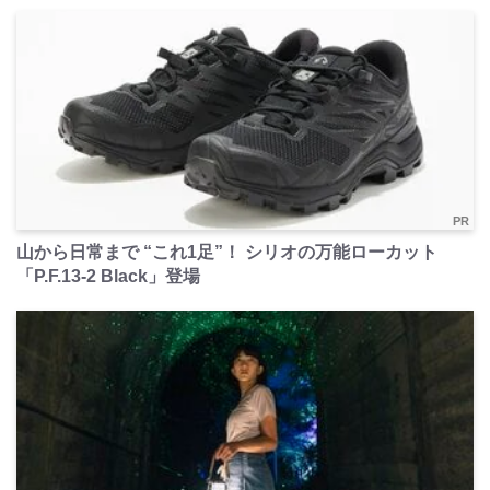
PR
山から日常まで “これ1足”！ シリオの万能ローカット
「P.F.13-2 Black」登場