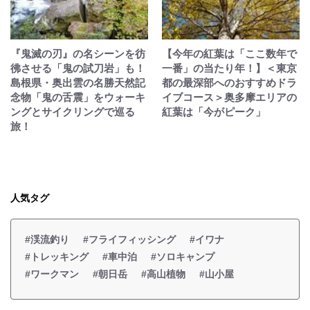
『鬼滅の刃』の名シーンを彷
【今年の紅葉は「ここ数年で
彿させる「鬼の試刀岩」も！
一番」の当たり年！】＜東京
島根県・奥出雲の名勝天然記
都の最深部へのおすすめドラ
念物「鬼の舌震」をウォーキ
イブコース＞奥多摩エリアの
ングとサイクリングで巡る
紅葉は「今がピーク」
旅！
人気タグ
#渓流釣り
#フライフィッシング
#イワナ
#トレッキング
#車中泊
#ソロキャンプ
#ワークマン
#朝日岳
#高山植物
#山小屋