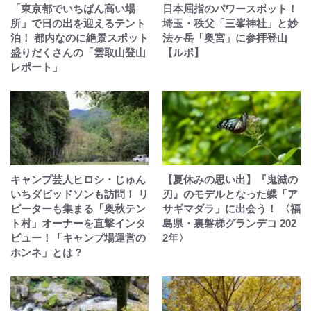
「東京都でいちばん高い場
日本屈指のパワースポット！
所」で日の出を迎えるテント
埼玉・秩父「三峯神社」と妙
泊！ 都内なのに絶景スポット
法ヶ岳「奥宮」に参拝登山
盛りだくさんの「雲取山登山
【ルポ】
レポート」
キャンプ芸人ヒロシ・じゅん
【夏休みの思い出】『鬼滅の
いちダビッドソンも訪問！ リ
刃』のモデルとなった蝶「ア
ピーターも集まる「奥秋テン
サギマダラ」に出会う！ 〈福
ト村」オーナーを直撃インタ
島県・裏磐梯グランデコ 202
ビュー！「キャンプ場運営の
2年〉
ホンネ」とは？