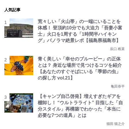
人気記事
荒々しい「火山帯」の一端にいることを
体感！ 登頂約10分でも大迫力「吾妻小富
士」火口を1周する「1時間半ハイキン
グ」パノラマ絶景レポ【福島県福島市】
辰口 稚菜
青く美しい「幸せのブルービー」の正体
とは？ 身近な場所で見つけるコツを紹介
【あなたのすぐそばにいる「季節の虫」
の探し方 vol.21】
亀田恭平
【キャンプ自己啓発】増えすぎたギアを
棚卸し！ “ウルトラライト” 目指した「自
分スタイル」再構築でわかった「本当に
必要な7つの道具」とは
猫田 猫之介