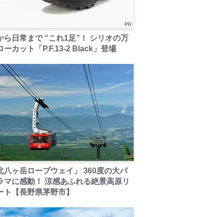
PR
から日常まで “これ1足”！ シリオの万
ーカット「P.F.13-2 Black」登場
PR
北八ヶ岳ロープウェイ」 360度の大パ
ラマに感動！ 涼感あふれる絶景高原リ
ート【長野県茅野市】