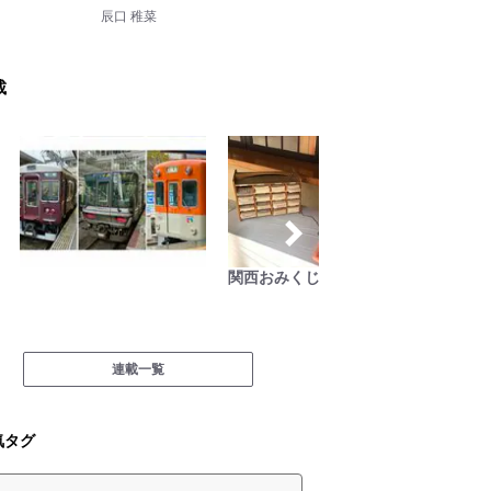
辰口 稚菜
載
関西おみくじジャーニー
古くて
ラフト
連載一覧
気タグ