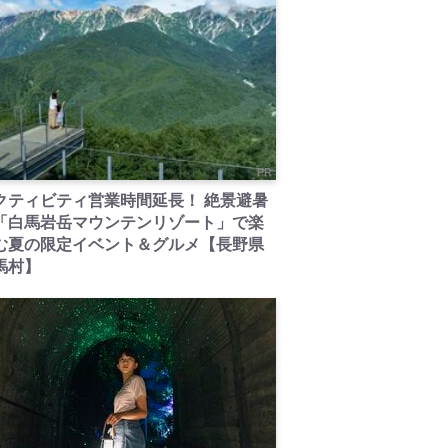
PR
クティビティ営業時間延長！ 絶景避暑
「白馬岩岳マウンテンリゾート」で楽
む夏の限定イベント＆グルメ【長野県
馬村】