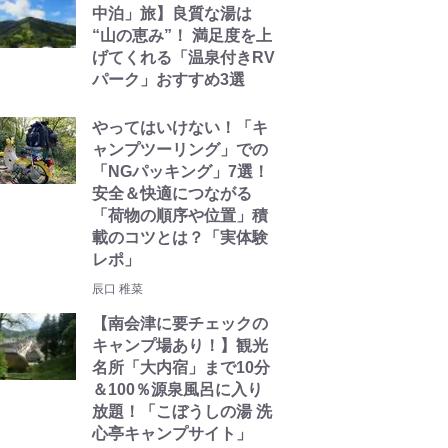
中泊」旅】良質な湯は
“山の恵み”！ 満足度を上
げてくれる「温泉付きRV
パーク」おすすめ3選
やってはいけない！「キ
ャンプツーリング」での
「NGパッキング」7選！
安全＆快適につながる
「荷物の順序や位置」積
載のコツとは？「実体験
レポ」
辰口 稚菜
【南会津に要チェックの
キャンプ場あり！】観光
名所「大内宿」まで10分
＆100％源泉風呂に入り
放題！「こぼうしの湯 洗
心亭キャンプサイト」