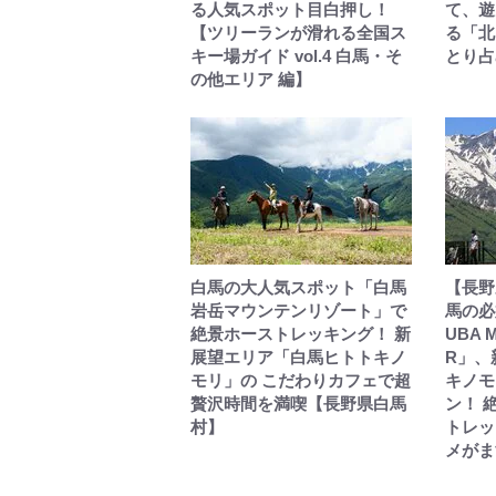
る人気スポット目白押し！
て、遊
【ツリーランが滑れる全国ス
る「北
キー場ガイド vol.4 白馬・そ
とり占
の他エリア 編】
白馬の大人気スポット「白馬
【長野
岩岳マウンテンリゾート」で
馬の必
絶景ホーストレッキング！ 新
UBA 
展望エリア「白馬ヒトトキノ
R」、
モリ」の こだわりカフェで超
キノモ
贅沢時間を満喫【長野県白馬
ン！ 
村】
トレッ
メがま