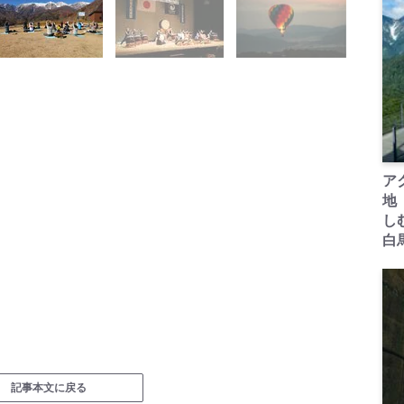
ア
地
し
白
記事本文に戻る