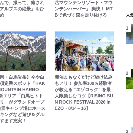
んで、撮って、癒され
岳マウンテンリゾート・マウ
アルプスの絶景」をひ
ンテンハーバー」 爽快！ MT
め
Bで色づく森を走り抜ける
人
県・白馬岩岳】今や白
開催まもなくだけど駆け込み
須定番スポット「HAK
もアリ！ 参加率100％経験者
MOUNTAIN HARBO
が教える “エゾロック” を最
新エリア「白馬ヒトト
大限楽しむコツ【RISING SU
リ」がグランドオープ
N ROCK FESTIVAL 2026 in
絶景キャンプ場にホース
EZO・8/14～16】
キングなど遊び＆グル
すます充実！