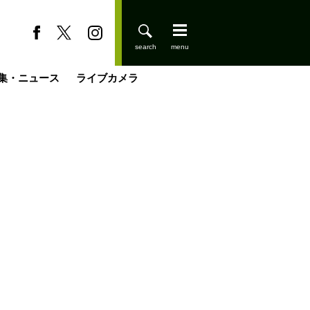
集・ニュース
ライブカメラ
缶たん”CAN”P料理
小屋を興して
国の街角で
ーのネパール移住見聞録「Like a Rolling Stone」
具＆技術研究所
きららの“おぜ沼“日記
山小屋はじめます
煎して走る男
載
スキー場
登りはじめました
山小屋