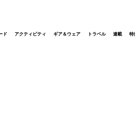
ード
アクティビティ
ギア＆ウェア
トラベル
連載
特
メラ
MTB
写真・動画
その他アクティビティ
キャンプ
スノー
その他
温泉・宿
名所・観光
缶詰博士の
そこに山
ブーツの
季節の虫
日本人ハイカ
低山小道
尾瀬ガイド
わたし、
耕して焙
その他連
フィッシング
登山
食事・お酒
日本で山