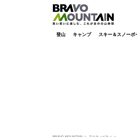
登山
キャンプ
スキー＆スノーボ
山小屋泊
山小屋ライブカメラ
テント泊
雪山
低山
山ご飯
その他登山
焚き火
その他キャンプ
スキー場ライブカ
バックカントリー
日帰り
キャンプ飯
スキー場
BRAVO MOUNTAIN
アクティビティ