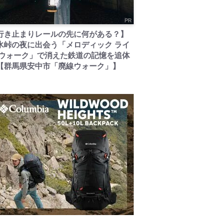
PR
行き止まりレールの先に何がある？】
氷峠の夜に出会う「メロディック ライ
 ウォーク」で消えた鉄道の記憶を追体
【群馬県安中市「廃線ウォーク」】