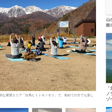
山
能ロ
「
ノ
的な展望エリア「白馬ヒトトキノモリ」で、初めての方でも楽し
ゾ