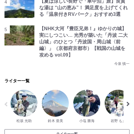
【夏は涼しい長野で「車中泊」旅】良質
な湯は “山の恵み”！ 満足度を上げてくれ
る「温泉付きRVパーク」おすすめ3選
【NHK大河『豊臣兄弟！』ゆかりの城】
実にしつこい… 光秀が築いた「丹波 二大
山城」のひとつ「丹波国・周山城〈前
編〉」（京都府京都市）【戦国の山城を
攻める vol.09】
今泉 慎一
ライター一覧
松坂 光助
鈴木 亜美
小塩 勝海
岩野 もえ