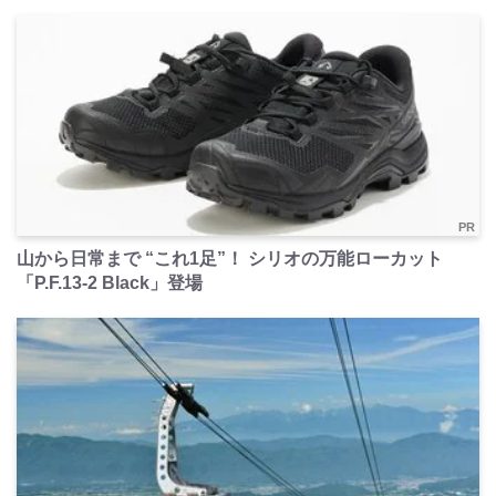
PR
山から日常まで “これ1足”！ シリオの万能ローカット
「P.F.13-2 Black」登場