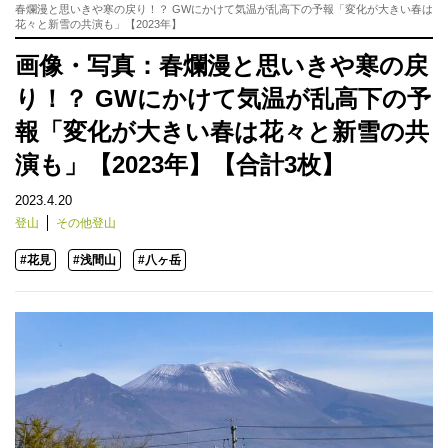
春爛漫と思いきや寒の戻り！？ GWにかけて気温が乱高下の予報「変化が大きい春は
花々と新雪の共演も」【2023年】
画像・写真：春爛漫と思いきや寒の戻
り！？ GWにかけて気温が乱高下の予
報「変化が大きい春は花々と新雪の共
演も」【2023年】【合計3枚】
2023.4.20
登山
その他登山
#花見
#浅間山
#八ヶ岳