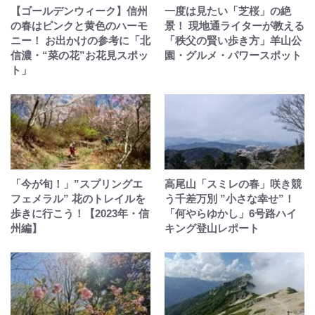
【ゴールデンウィーク】信州
一度は見たい「芝桜」の絶
の春はピンクと黄色のハーモ
景！ 現地通ライターが教える
ニー！ お出かけの参考に「北
「秩父の賢い歩き方」羊山公
信濃・“菜の花”お花見スポッ
園・グルメ・パワースポット
ト」
「今が旬！」”スプリングエ
高尾山「スミレの春」咲き競
フェメラル” 花のトレイルを
う千差万別 ”小さな幸せ”！
歩きに行こう！【2023年・信
「何やらゆかし」6号路ハイ
州編】
キング登山レポート