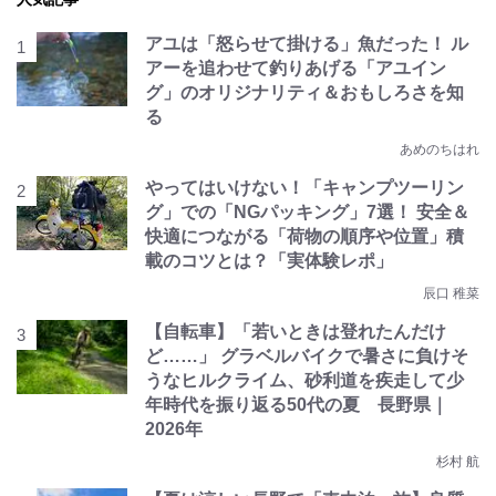
アユは「怒らせて掛ける」魚だった！ ル
アーを追わせて釣りあげる「アユイン
グ」のオリジナリティ＆おもしろさを知
る
あめのちはれ
やってはいけない！「キャンプツーリン
グ」での「NGパッキング」7選！ 安全＆
快適につながる「荷物の順序や位置」積
載のコツとは？「実体験レポ」
辰口 稚菜
【自転車】「若いときは登れたんだけ
ど……」 グラベルバイクで暑さに負けそ
うなヒルクライム、砂利道を疾走して少
年時代を振り返る50代の夏 長野県｜
2026年
杉村 航