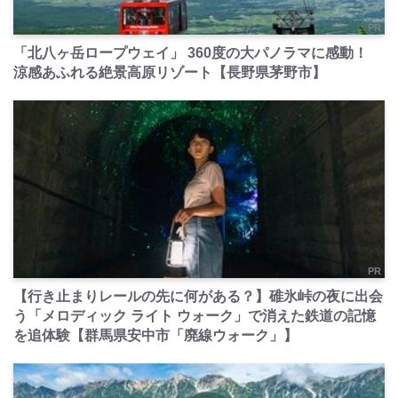
PR
「北八ヶ岳ロープウェイ」 360度の大パノラマに感動！
涼感あふれる絶景高原リゾート【長野県茅野市】
PR
【行き止まりレールの先に何がある？】碓氷峠の夜に出会
う「メロディック ライト ウォーク」で消えた鉄道の記憶
を追体験【群馬県安中市「廃線ウォーク」】