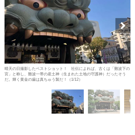
晴天の日撮影したベストショット！ 社伝によれば、古くは「難波下の
宮」と称し、難波一帯の産土神（生まれた土地の守護神）だったそう
だ。輝く黄金の歯は真ちゅう製だ！（1/12）