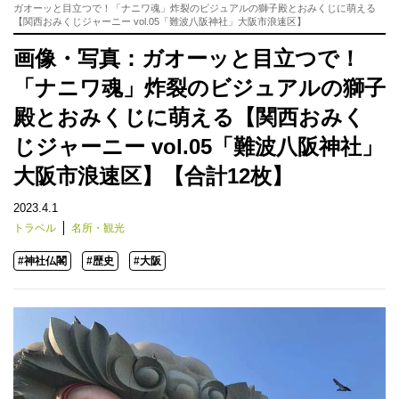
ガオーッと目立つで！「ナニワ魂」炸裂のビジュアルの獅子殿とおみくじに萌える
【関西おみくじジャーニー vol.05「難波八阪神社」大阪市浪速区】
画像・写真：ガオーッと目立つで！
「ナニワ魂」炸裂のビジュアルの獅子
殿とおみくじに萌える【関西おみく
じジャーニー vol.05「難波八阪神社」
大阪市浪速区】【合計12枚】
2023.4.1
トラベル
名所・観光
#神社仏閣
#歴史
#大阪