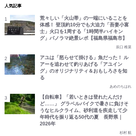
人気記事
荒々しい「火山帯」の一端にいることを
体感！ 登頂約10分でも大迫力「吾妻小富
士」火口を1周する「1時間半ハイキン
グ」パノラマ絶景レポ【福島県福島市】
辰口 稚菜
アユは「怒らせて掛ける」魚だった！ ル
アーを追わせて釣りあげる「アユイン
グ」のオリジナリティ＆おもしろさを知
る
あめのちはれ
【自転車】「若いときは登れたんだけ
ど……」 グラベルバイクで暑さに負けそ
うなヒルクライム、砂利道を疾走して少
年時代を振り返る50代の夏 長野県｜
2026年
杉村 航