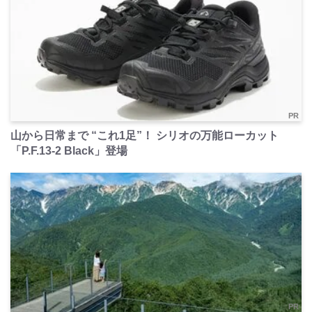
PR
山から日常まで “これ1足”！ シリオの万能ローカット
「P.F.13-2 Black」登場
PR