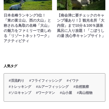
日本名峰ランキング3位！
【南会津に要チェックのキャ
「東の富士山、西の大山」と
ンプ場あり！】観光名所「大
称される鳥取の名峰「大山」
内宿」まで10分＆100％源泉
の魅力をファミリーで楽しめ
風呂に入り放題！「こぼうし
る「リゾートネットワーク」
の湯 洗心亭キャンプサイト」
アクティビティ
人気タグ
#渓流釣り
#フライフィッシング
#イワナ
#トレッキング
#ルアーフィッシング
#自然観察
#ソロキャンプ
#ワークマン
#山小屋
#高山植物