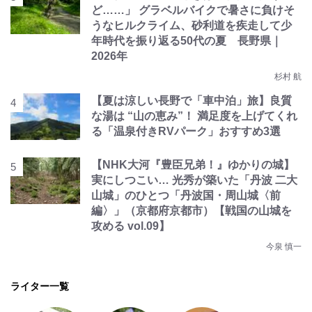
ど……」 グラベルバイクで暑さに負けそ
うなヒルクライム、砂利道を疾走して少
年時代を振り返る50代の夏 長野県｜
2026年
杉村 航
【夏は涼しい長野で「車中泊」旅】良質
な湯は “山の恵み”！ 満足度を上げてくれ
る「温泉付きRVパーク」おすすめ3選
【NHK大河『豊臣兄弟！』ゆかりの城】
実にしつこい… 光秀が築いた「丹波 二大
山城」のひとつ「丹波国・周山城〈前
編〉」（京都府京都市）【戦国の山城を
攻める vol.09】
今泉 慎一
ライター一覧