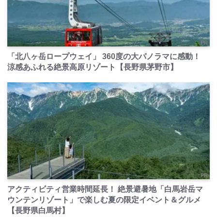
PR
「北八ヶ岳ロープウェイ」 360度の大パノラマに感動！
涼感あふれる絶景高原リゾート【長野県茅野市】
PR
アクティビティ営業時間延長！ 絶景避暑地「白馬岩岳マ
ウンテンリゾート」で楽しむ夏の限定イベント＆グルメ
【長野県白馬村】