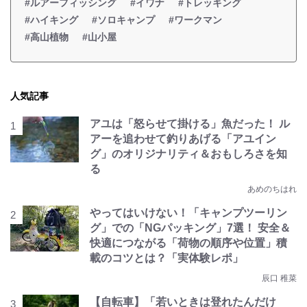
#ルアーフィッシング
#イワナ
#トレッキング
#ハイキング
#ソロキャンプ
#ワークマン
#高山植物
#山小屋
人気記事
アユは「怒らせて掛ける」魚だった！ ル
アーを追わせて釣りあげる「アユイン
グ」のオリジナリティ＆おもしろさを知
る
あめのちはれ
やってはいけない！「キャンプツーリン
グ」での「NGパッキング」7選！ 安全＆
快適につながる「荷物の順序や位置」積
載のコツとは？「実体験レポ」
辰口 稚菜
【自転車】「若いときは登れたんだけ