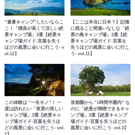
“避暑キャンプ”したいならこ
【ここは本当に日本？】記憶
こ！「標高が高くて涼しい絶
に残ること間違いなしな「絶
景キャンプ場」3選【絶景キ
景の島キャンプ場」3選【絶
ャンプ場ガイド-言葉を失う
景キャンプ場ガイド-言葉を
ほどの風景に会いに行こう- v
失うほどの風景に会いに行こ
ol.12】
う- vol.11】
この体験は “一生モノ”！ 一
首都圏から “1時間半圏内” な
度は訪れたい「夜景の美しい
のに「絶景が満喫できるキャ
キャンプ場」3選【絶景キャ
ンプ場」3選【絶景キャンプ
ンプ場ガイド-言葉を失うほ
場ガイド-言葉を失うほどの
どの風景に会いに行こう- vol.
風景に会いに行こう- vol.3】
2】