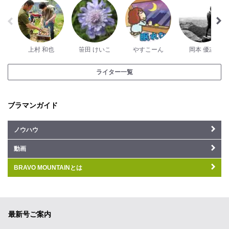
上村 和也
笹田 けいこ
やすこーん
岡本 優志
ライター一覧
ブラマンガイド
ノウハウ
動画
BRAVO MOUNTAINとは
最新号ご案内