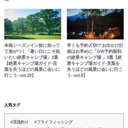
本格シーズンイン前に知って
早くも予約〆切!? お出かけ計
て差がつく「暑い日にこそ狙
画はお早めに「GW予約殺到
いたい絶景キャンプ場」3選
の絶景キャンプ場 」3選【絶
【絶景キャンプ場ガイド-言
景キャンプ場ガイド-言葉を
葉を失うほどの風景に会いに
失うほどの風景に会いに行こ
行こう- vol.10】
う- vol.8】
人気タグ
#渓流釣り
#フライフィッシング