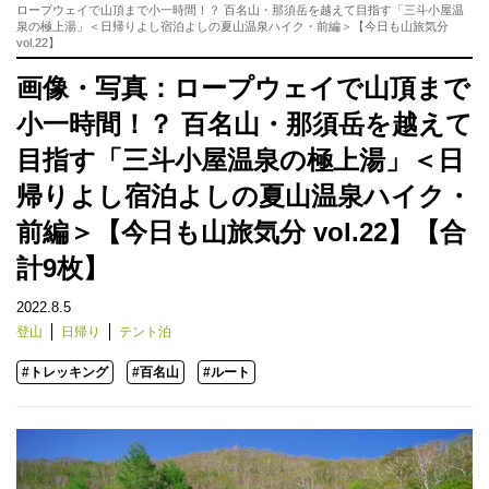
ロープウェイで山頂まで小一時間！？ 百名山・那須岳を越えて目指す「三斗小屋温
泉の極上湯」＜日帰りよし宿泊よしの夏山温泉ハイク・前編＞【今日も山旅気分
vol.22】
画像・写真：ロープウェイで山頂まで
小一時間！？ 百名山・那須岳を越えて
目指す「三斗小屋温泉の極上湯」＜日
帰りよし宿泊よしの夏山温泉ハイク・
前編＞【今日も山旅気分 vol.22】【合
計9枚】
2022.8.5
登山
日帰り
テント泊
#トレッキング
#百名山
#ルート