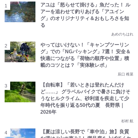
アユは「怒らせて掛ける」魚だった！ ル
アーを追わせて釣りあげる「アユイン
グ」のオリジナリティ＆おもしろさを知
る
あめのちはれ
やってはいけない！「キャンプツーリン
グ」での「NGパッキング」7選！ 安全＆
快適につながる「荷物の順序や位置」積
載のコツとは？「実体験レポ」
辰口 稚菜
【自転車】「若いときは登れたんだけ
ど……」 グラベルバイクで暑さに負けそ
うなヒルクライム、砂利道を疾走して少
年時代を振り返る50代の夏 長野県｜
2026年
杉村 航
【夏は涼しい長野で「車中泊」旅】良質