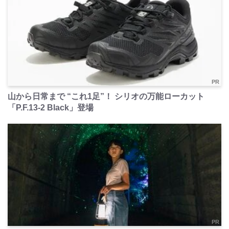
PR
山から日常まで “これ1足”！ シリオの万能ローカット
「P.F.13-2 Black」登場
PR