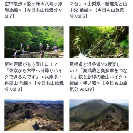
空中散歩＜鷲ヶ峰＆八島ヶ原
マ台」＜山梨県・精進湖と山
湿原編＞【今日も山旅気分 v
中湖 前編＞【今日も山旅気
ol.7】
分 vol.5】
新神戸駅がもう登山口！？
尾根道と渓谷道で2度楽し
「東京から六甲へ日帰りハイ
い！「奥武蔵と奥多摩をつな
クできるんです」＜兵庫県・
ぐ」桜と新緑の低山ハイク＜
再度山 前編＞【今日も山旅気
後編・棒ノ嶺＞【今日も山旅
分 vol.3】
気分 vol.19】