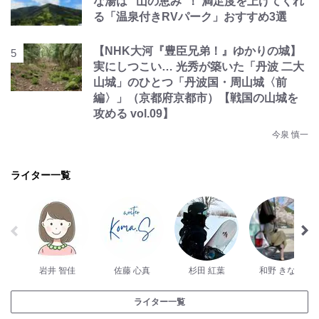
な湯は “山の恵み”！ 満足度を上げてくれ
る「温泉付きRVパーク」おすすめ3選
【NHK大河『豊臣兄弟！』ゆかりの城】
実にしつこい… 光秀が築いた「丹波 二大
山城」のひとつ「丹波国・周山城〈前
編〉」（京都府京都市）【戦国の山城を
攻める vol.09】
今泉 慎一
ライター一覧
岩井 智佳
佐藤 心真
杉田 紅葉
和野 きなこ
ライター一覧