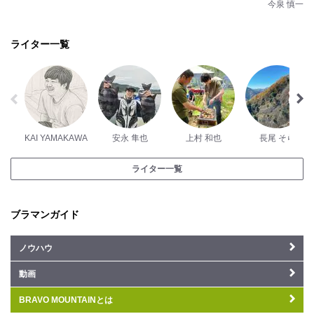
今泉 慎一
ライター一覧
KAI YAMAKAWA
安永 隼也
上村 和也
長尾 そら
ライター一覧
ブラマンガイド
ノウハウ
動画
BRAVO MOUNTAINとは