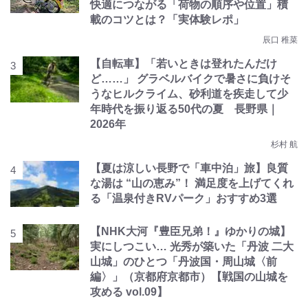
快適につながる「荷物の順序や位置」積
載のコツとは？「実体験レポ」
辰口 稚菜
【自転車】「若いときは登れたんだけ
ど……」 グラベルバイクで暑さに負けそ
うなヒルクライム、砂利道を疾走して少
年時代を振り返る50代の夏 長野県｜
2026年
杉村 航
【夏は涼しい長野で「車中泊」旅】良質
な湯は “山の恵み”！ 満足度を上げてくれ
る「温泉付きRVパーク」おすすめ3選
【NHK大河『豊臣兄弟！』ゆかりの城】
実にしつこい… 光秀が築いた「丹波 二大
山城」のひとつ「丹波国・周山城〈前
編〉」（京都府京都市）【戦国の山城を
攻める vol.09】