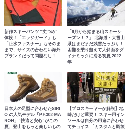
新作スキーパンツ “丈つめ”
「6月から始まる山スキーシ
体験！「エッジガード」も
ーズン！？」 北海道・大雪山
「止水ファスナー」もそのま
系はまだまだ残雪たっぷり！
まで、サイズの合わない海外
困難を乗り越えて大斜面をダ
ブランドだって問題なし！
イナミックに滑る初夏 2022
年
日本人の足型に合わせたSIRI
【プロスキーヤーが解説】地
O の人気モデル「P.F.302-MA
味だけど重要！ スキー用イン
RON」”快適と安心”がこの
ソールは自分の用途に合わせ
夏、登山をもっと楽しいもの
てチョイス 「カスタムと既製