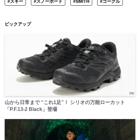
#スキー
#スノーボード
#SMITH
#ゴーグル
ピックアップ
PR
山から日常まで “これ1足”！ シリオの万能ローカット
「P.F.13-2 Black」登場