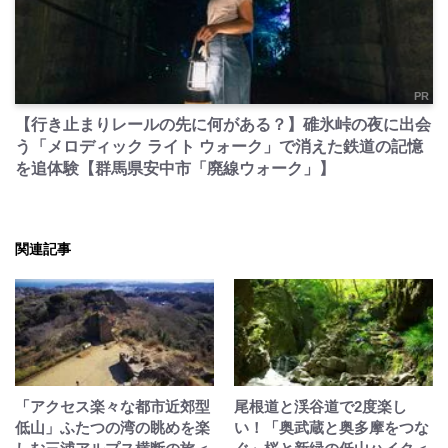
PR
【行き止まりレールの先に何がある？】碓氷峠の夜に出会
う「メロディック ライト ウォーク」で消えた鉄道の記憶
を追体験【群馬県安中市「廃線ウォーク」】
関連記事
「アクセス楽々な都市近郊型
尾根道と渓谷道で2度楽し
低山」ふたつの湾の眺めを楽
い！「奥武蔵と奥多摩をつな