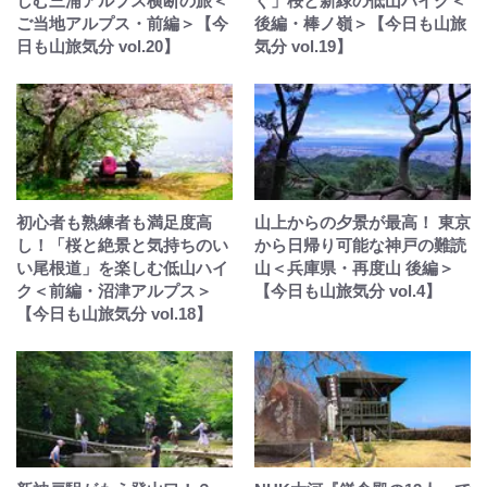
しむ三浦アルプス横断の旅＜
ぐ」桜と新緑の低山ハイク＜
ご当地アルプス・前編＞【今
後編・棒ノ嶺＞【今日も山旅
日も山旅気分 vol.20】
気分 vol.19】
初心者も熟練者も満足度高
山上からの夕景が最高！ 東京
し！「桜と絶景と気持ちのい
から日帰り可能な神戸の難読
い尾根道」を楽しむ低山ハイ
山＜兵庫県・再度山 後編＞
ク＜前編・沼津アルプス＞
【今日も山旅気分 vol.4】
【今日も山旅気分 vol.18】