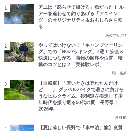
アユは「怒らせて掛ける」魚だった！ ル
アーを追わせて釣りあげる「アユイン
グ」のオリジナリティ＆おもしろさを知
る
あめのちはれ
やってはいけない！「キャンプツーリン
グ」での「NGパッキング」7選！ 安全＆
快適につながる「荷物の順序や位置」積
載のコツとは？「実体験レポ」
辰口 稚菜
【自転車】「若いときは登れたんだけ
ど……」 グラベルバイクで暑さに負けそ
うなヒルクライム、砂利道を疾走して少
年時代を振り返る50代の夏 長野県｜
2026年
杉村 航
【夏は涼しい長野で「車中泊」旅】良質