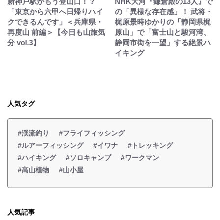
新神戸駅がもう登山口！？
NHK大河『鎌倉殿の13人』で
「東京から六甲へ日帰りハイ
の「異様な存在感」！ 武将・
クできるんです」＜兵庫県・
梶原景時ゆかりの「静岡県梶
再度山 前編＞【今日も山旅気
原山」で「富士山と駿河湾、
分 vol.3】
静岡市街を一望」する絶景ハ
イキング
人気タグ
#渓流釣り
#フライフィッシング
#ルアーフィッシング
#イワナ
#トレッキング
#ハイキング
#ソロキャンプ
#ワークマン
#高山植物
#山小屋
人気記事