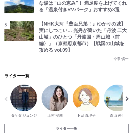
な湯は “山の恵み”！ 満足度を上げてくれ
る「温泉付きRVパーク」おすすめ3選
【NHK大河『豊臣兄弟！』ゆかりの城】
実にしつこい… 光秀が築いた「丹波 二大
山城」のひとつ「丹波国・周山城〈前
編〉」（京都府京都市）【戦国の山城を
攻める vol.09】
今泉 慎一
ライター一覧
タケダ ジュンジ
上村 安瑚
下田 真理子
森山 伸也
ライター一覧