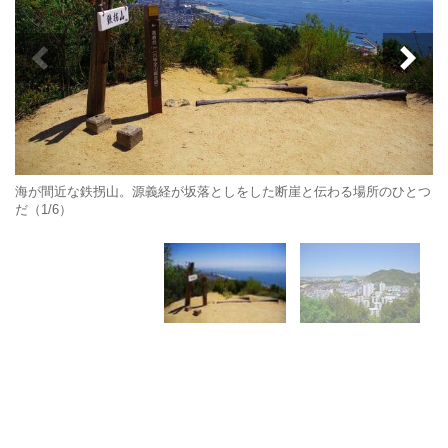
海が間近な鉄拐山。源義経が坂落としをした断崖と伝わる場所のひとつ
だ（1/6）