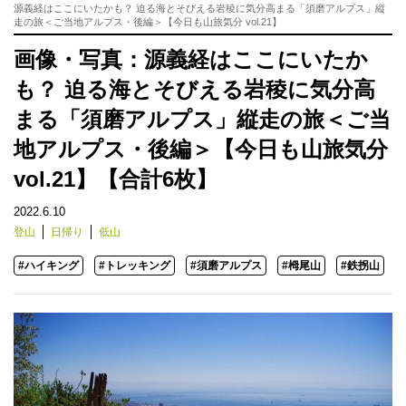
源義経はここにいたかも？ 迫る海とそびえる岩稜に気分高まる「須磨アルプス」縦
走の旅＜ご当地アルプス・後編＞【今日も山旅気分 vol.21】
画像・写真：源義経はここにいたか
も？ 迫る海とそびえる岩稜に気分高
まる「須磨アルプス」縦走の旅＜ご当
地アルプス・後編＞【今日も山旅気分
vol.21】【合計6枚】
2022.6.10
登山
日帰り
低山
#ハイキング
#トレッキング
#須磨アルプス
#栂尾山
#鉄拐山