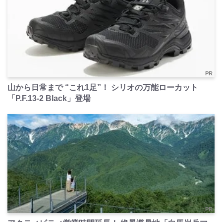
PR
山から日常まで “これ1足”！ シリオの万能ローカット
「P.F.13-2 Black」登場
PR