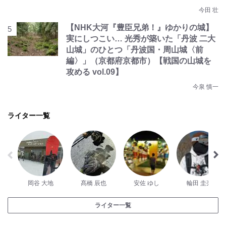
今田 壮
【NHK大河『豊臣兄弟！』ゆかりの城】
実にしつこい… 光秀が築いた「丹波 二大
山城」のひとつ「丹波国・周山城〈前
編〉」（京都府京都市）【戦国の山城を
攻める vol.09】
今泉 慎一
ライター一覧
岡谷 大地
髙橋 辰也
安佐 ゆし
輪田 圭亮
ライター一覧