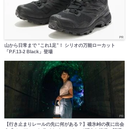
PR
山から日常まで “これ1足”！ シリオの万能ローカット
「P.F.13-2 Black」登場
PR
【行き止まりレールの先に何がある？】碓氷峠の夜に出会