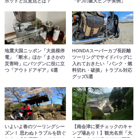
ポットと注意点とは？
「5つの重大ピンチ実例」
地震大国ニッポン「大規模停
HONDAスーパーカブ長距離
電」「断水」ほか「まさかの
ツーリングでサイドバッグに
災害時」にバツグンに役に立
入れておきたい「パンク・燃
つ「アウトドアギア」6選
料切れ・破損」トラブル対応
グッズ5選
いよいよ春のツーリングシー
【南会津に要チェックのキャ
ズン！ 思わぬトラブルを防ぐ
ンプ場あり！】観光名所「大