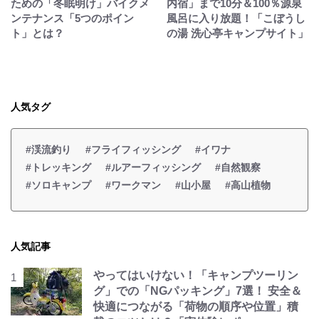
ための「冬眠明け」バイクメ
内宿」まで10分＆100％源泉
ンテナンス「5つのポイン
風呂に入り放題！「こぼうし
ト」とは？
の湯 洗心亭キャンプサイト」
人気タグ
#渓流釣り
#フライフィッシング
#イワナ
#トレッキング
#ルアーフィッシング
#自然観察
#ソロキャンプ
#ワークマン
#山小屋
#高山植物
人気記事
やってはいけない！「キャンプツーリン
グ」での「NGパッキング」7選！ 安全＆
快適につながる「荷物の順序や位置」積