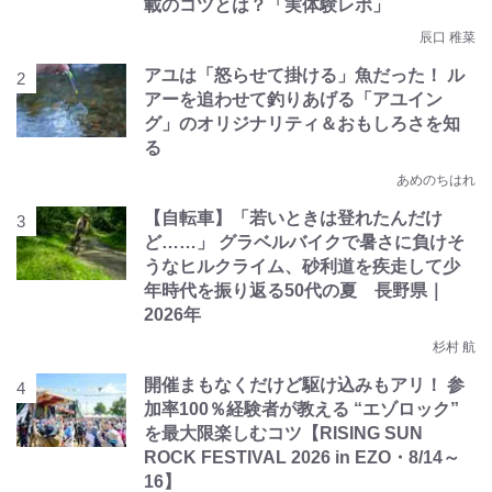
載のコツとは？「実体験レポ」
辰口 稚菜
アユは「怒らせて掛ける」魚だった！ ル
アーを追わせて釣りあげる「アユイン
グ」のオリジナリティ＆おもしろさを知
る
あめのちはれ
【自転車】「若いときは登れたんだけ
ど……」 グラベルバイクで暑さに負けそ
うなヒルクライム、砂利道を疾走して少
年時代を振り返る50代の夏 長野県｜
2026年
杉村 航
開催まもなくだけど駆け込みもアリ！ 参
加率100％経験者が教える “エゾロック”
を最大限楽しむコツ【RISING SUN
ROCK FESTIVAL 2026 in EZO・8/14～
16】