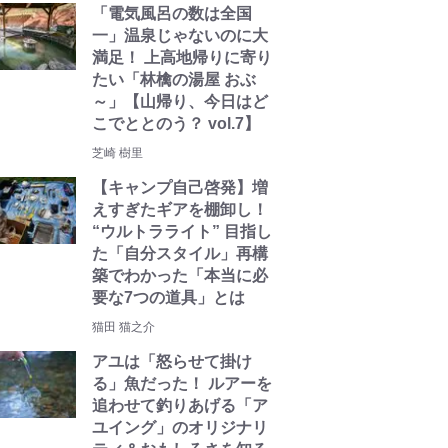
「電気風呂の数は全国
一」温泉じゃないのに大
満足！ 上高地帰りに寄り
たい「林檎の湯屋 おぶ
～」【山帰り、今日はど
こでととのう？ vol.7】
芝崎 樹里
【キャンプ自己啓発】増
えすぎたギアを棚卸し！
“ウルトラライト” 目指し
た「自分スタイル」再構
築でわかった「本当に必
要な7つの道具」とは
猫田 猫之介
アユは「怒らせて掛け
る」魚だった！ ルアーを
追わせて釣りあげる「ア
ユイング」のオリジナリ