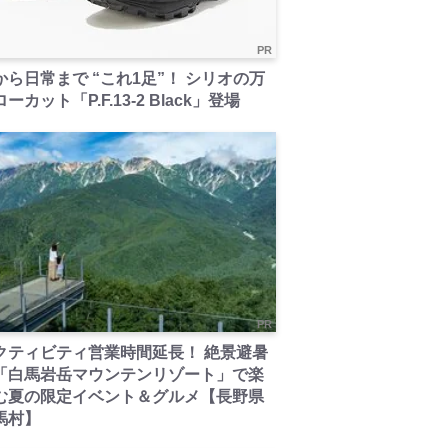
PR
から日常まで “これ1足”！ シリオの万
ーカット「P.F.13-2 Black」登場
PR
クティビティ営業時間延長！ 絶景避暑
「白馬岩岳マウンテンリゾート」で楽
む夏の限定イベント＆グルメ【長野県
馬村】