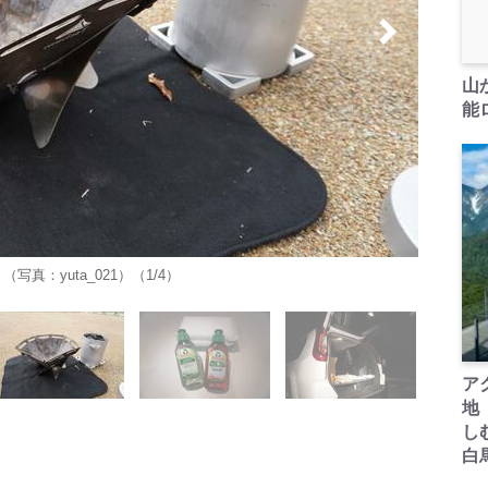
山
能ロ
：yuta_021）（1/4）
ア
地
し
白