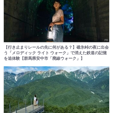
PR
【行き止まりレールの先に何がある？】碓氷峠の夜に出会
う「メロディック ライト ウォーク」で消えた鉄道の記憶
を追体験【群馬県安中市「廃線ウォーク」】