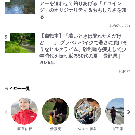
アーを追わせて釣りあげる「アユイン
グ」のオリジナリティ＆おもしろさを知
る
あめのちはれ
【自転車】「若いときは登れたんだけ
ど……」 グラベルバイクで暑さに負けそ
うなヒルクライム、砂利道を疾走して少
年時代を振り返る50代の夏 長野県｜
2026年
杉村 航
ライター一覧
渡辺 佐智
伊藤 源
佐々木 優斗
山下 謙三