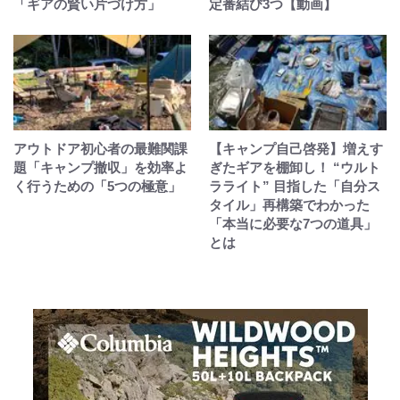
「ギアの賢い片づけ方」
定番結び3つ【動画】
アウトドア初心者の最難関課
【キャンプ自己啓発】増えす
題「キャンプ撤収」を効率よ
ぎたギアを棚卸し！ “ウルト
く行うための「5つの極意」
ラライト” 目指した「自分ス
タイル」再構築でわかった
「本当に必要な7つの道具」
とは