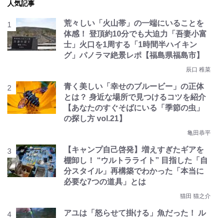
人気記事
荒々しい「火山帯」の一端にいることを
体感！ 登頂約10分でも大迫力「吾妻小富
士」火口を1周する「1時間半ハイキン
グ」パノラマ絶景レポ【福島県福島市】
辰口 稚菜
青く美しい「幸せのブルービー」の正体
とは？ 身近な場所で見つけるコツを紹介
【あなたのすぐそばにいる「季節の虫」
の探し方 vol.21】
亀田恭平
【キャンプ自己啓発】増えすぎたギアを
棚卸し！ “ウルトラライト” 目指した「自
分スタイル」再構築でわかった「本当に
必要な7つの道具」とは
猫田 猫之介
アユは「怒らせて掛ける」魚だった！ ル