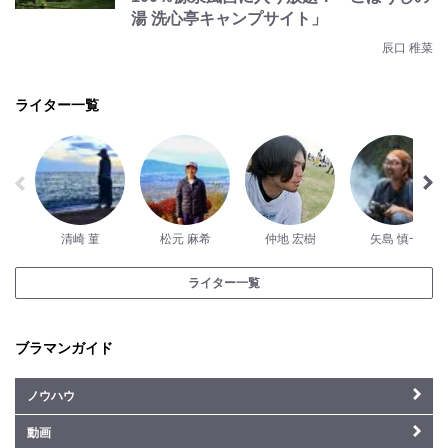
湯 洗心亭キャンプサイト」
辰口 稚菜
ライター一覧
清崎 菫
松元 麻希
仲地 宏樹
矢島 慎一
ライター一覧
ブラマンガイド
ノウハウ
動画