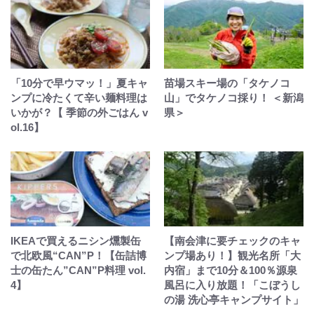
「10分で早ウマッ！」夏キャ
苗場スキー場の「タケノコ
ンプに冷たくて辛い麺料理は
山」でタケノコ採り！ ＜新潟
いかが？【 季節の外ごはん v
県＞
ol.16】
IKEAで買えるニシン燻製缶
【南会津に要チェックのキャ
で北欧風“CAN”P！【缶詰博
ンプ場あり！】観光名所「大
士の缶たん”CAN”P料理 vol.
内宿」まで10分＆100％源泉
4】
風呂に入り放題！「こぼうし
の湯 洗心亭キャンプサイト」