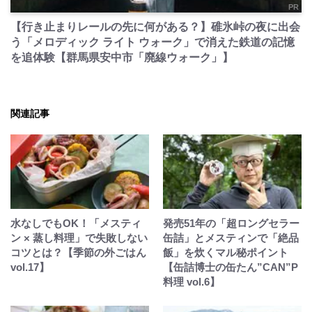
PR
【行き止まりレールの先に何がある？】碓氷峠の夜に出会
う「メロディック ライト ウォーク」で消えた鉄道の記憶
を追体験【群馬県安中市「廃線ウォーク」】
関連記事
水なしでもOK！「メスティ
発売51年の「超ロングセラー
ン × 蒸し料理」で失敗しない
缶詰」とメスティンで「絶品
コツとは？【季節の外ごはん
飯」を炊くマル秘ポイント
vol.17】
【缶詰博士の缶たん”CAN”P
料理 vol.6】