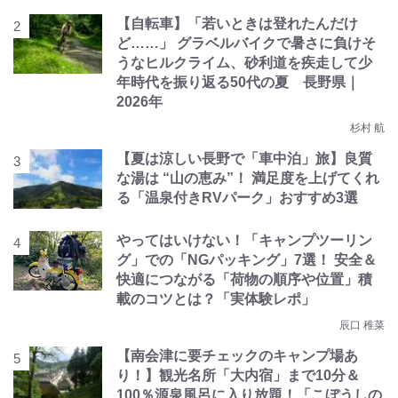
【自転車】「若いときは登れたんだけ
ど……」 グラベルバイクで暑さに負けそ
うなヒルクライム、砂利道を疾走して少
年時代を振り返る50代の夏 長野県｜
2026年
杉村 航
【夏は涼しい長野で「車中泊」旅】良質
な湯は “山の恵み”！ 満足度を上げてくれ
る「温泉付きRVパーク」おすすめ3選
やってはいけない！「キャンプツーリン
グ」での「NGパッキング」7選！ 安全＆
快適につながる「荷物の順序や位置」積
載のコツとは？「実体験レポ」
辰口 稚菜
【南会津に要チェックのキャンプ場あ
り！】観光名所「大内宿」まで10分＆
100％源泉風呂に入り放題！「こぼうしの