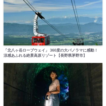
PR
「北八ヶ岳ロープウェイ」 360度の大パノラマに感動！
涼感あふれる絶景高原リゾート【長野県茅野市】