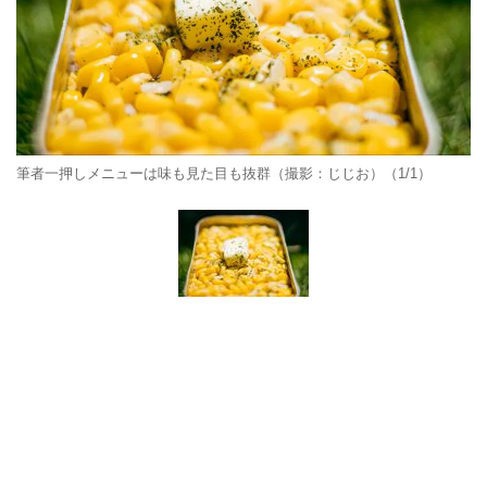
筆者一押しメニューは味も見た目も抜群（撮影：じじお）（1/1）