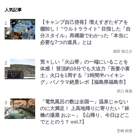
人気記事
【キャンプ自己啓発】増えすぎたギアを
棚卸し！ “ウルトラライト” 目指した「自
分スタイル」再構築でわかった「本当に
必要な7つの道具」とは
猫田 猫之介
荒々しい「火山帯」の一端にいることを
体感！ 登頂約10分でも大迫力「吾妻小富
士」火口を1周する「1時間半ハイキン
グ」パノラマ絶景レポ【福島県福島市】
辰口 稚菜
「電気風呂の数は全国一」温泉じゃない
のに大満足！ 上高地帰りに寄りたい「林
檎の湯屋 おぶ～」【山帰り、今日はどこ
でととのう？ vol.7】
芝崎 樹里