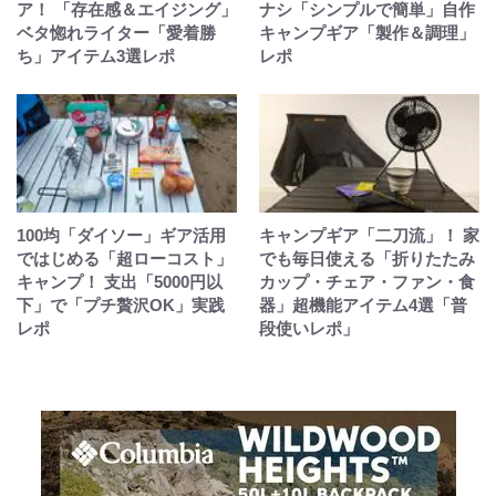
ア！ 「存在感＆エイジング」
ナシ「シンプルで簡単」自作
ベタ惚れライター「愛着勝
キャンプギア「製作＆調理」
ち」アイテム3選レポ
レポ
100均「ダイソー」ギア活用
キャンプギア「二刀流」！ 家
ではじめる「超ローコスト」
でも毎日使える「折りたたみ
キャンプ！ 支出「5000円以
カップ・チェア・ファン・食
下」で「プチ贅沢OK」実践
器」超機能アイテム4選「普
レポ
段使いレポ」