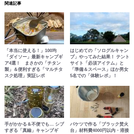
関連記事
「本当に使える！」100均
はじめての「ソログルキャン
「ダイソー」最新キャンプギ
プ」やってみた結果！ テント
ア4選！ まさかの「チタン
サイト「必須アイテム」と
製」＆便利すぎる「マルチタ
「準備＆スペース」ほか男女
スク処理」実証レポ
5名での「体験レポ」！
手がかかる＆不便でも… シブ
バケツで作る「ブラック焚火
すぎる「真鍮」キャンプギ
台」材料費4000円以内・溶接