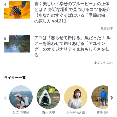
青く美しい「幸せのブルービー」の正体
とは？ 身近な場所で見つけるコツを紹介
【あなたのすぐそばにいる「季節の虫」
の探し方 vol.21】
亀田恭平
アユは「怒らせて掛ける」魚だった！ ル
アーを追わせて釣りあげる「アユイン
グ」のオリジナリティ＆おもしろさを知
る
あめのちはれ
ライター一覧
足立 亜里紗
酒井 天里
おかだあきほ
猪股 崇志