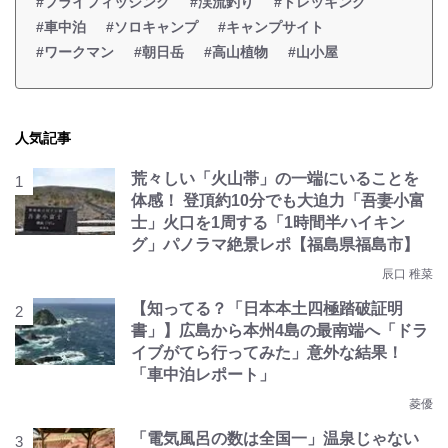
#フライフィッシング
#渓流釣り
#トレッキング
#車中泊
#ソロキャンプ
#キャンプサイト
#ワークマン
#朝日岳
#高山植物
#山小屋
人気記事
荒々しい「火山帯」の一端にいることを
体感！ 登頂約10分でも大迫力「吾妻小富
士」火口を1周する「1時間半ハイキン
グ」パノラマ絶景レポ【福島県福島市】
辰口 稚菜
【知ってる？「日本本土四極踏破証明
書」】広島から本州4島の最南端へ「ドラ
イブがてら行ってみた」意外な結果！
「車中泊レポート」
菱優
「電気風呂の数は全国一」温泉じゃない