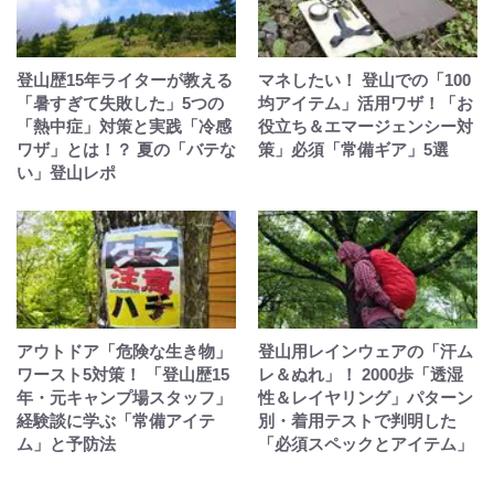
登山歴15年ライターが教える
マネしたい！ 登山での「100
「暑すぎて失敗した」5つの
均アイテム」活用ワザ！「お
「熱中症」対策と実践「冷感
役立ち＆エマージェンシー対
ワザ」とは！？ 夏の「バテな
策」必須「常備ギア」5選
い」登山レポ
アウトドア「危険な生き物」
登山用レインウェアの「汗ム
ワースト5対策！ 「登山歴15
レ＆ぬれ」！ 2000歩「透湿
年・元キャンプ場スタッフ」
性＆レイヤリング」パターン
経験談に学ぶ「常備アイテ
別・着用テストで判明した
ム」と予防法
「必須スペックとアイテム」