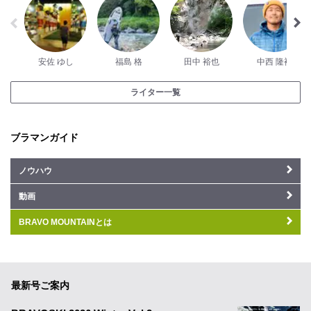
安佐 ゆし
福島 格
田中 裕也
中西 隆裕
ライター一覧
ブラマンガイド
ノウハウ
動画
BRAVO MOUNTAINとは
最新号ご案内