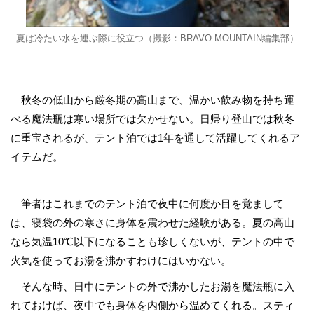
夏は冷たい水を運ぶ際に役立つ（撮影：BRAVO MOUNTAIN編集部）
秋冬の低山から厳冬期の高山まで、温かい飲み物を持ち運
べる魔法瓶は寒い場所では欠かせない。日帰り登山では秋冬
に重宝されるが、テント泊では1年を通して活躍してくれるア
イテムだ。
筆者はこれまでのテント泊で夜中に何度か目を覚まして
は、寝袋の外の寒さに身体を震わせた経験がある。夏の高山
なら気温10℃以下になることも珍しくないが、テントの中で
火気を使ってお湯を沸かすわけにはいかない。
そんな時、日中にテントの外で沸かしたお湯を魔法瓶に入
れておけば、夜中でも身体を内側から温めてくれる。スティ