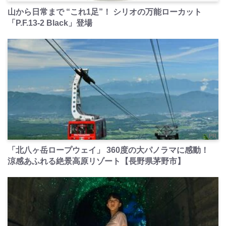
山から日常まで “これ1足”！ シリオの万能ローカット
「P.F.13-2 Black」登場
PR
「北八ヶ岳ロープウェイ」 360度の大パノラマに感動！
涼感あふれる絶景高原リゾート【長野県茅野市】