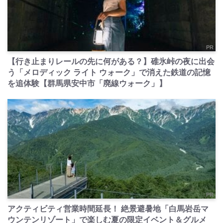
PR
【行き止まりレールの先に何がある？】碓氷峠の夜に出会
う「メロディック ライト ウォーク」で消えた鉄道の記憶
を追体験【群馬県安中市「廃線ウォーク」】
PR
アクティビティ営業時間延長！ 絶景避暑地「白馬岩岳マ
ウンテンリゾート」で楽しむ夏の限定イベント＆グルメ