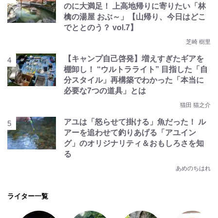
のに大満足！ 上高地帰りに寄りたい「林
檎の湯屋 おぶ～」【山帰り、今日はどこ
でととのう？ vol.7】
芝崎 樹里
【キャンプ自己啓発】増えすぎたギアを
棚卸し！ “ウルトラライト” 目指した「自
分スタイル」再構築でわかった「本当に
必要な7つの道具」とは
猫田 猫之介
アユは「怒らせて掛ける」魚だった！ ル
アーを追わせて釣りあげる「アユイン
グ」のオリジナリティ＆おもしろさを知
る
あめのちはれ
ライター一覧