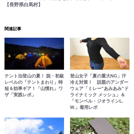
【長野県白馬村】
関連記事
テント泊登山の夏！ 脱・初級
登山女子「夏の重大NG」汗
レベルの「テントまわり」時
冷え対策！ 話題のアンダー
短＆効率ギア！「山慣れ」ワ
ウェア「ミレー“あみあみ“ド
ザ「実践レポ」
ライナミック メッシュ」＆
「モンベル・ジオラインL.
W.」着用レポ