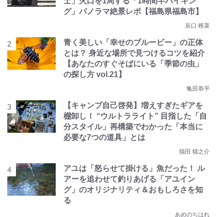
士」火口を1周する「1時間半ハイキン
グ」パノラマ絶景レポ【福島県福島市】
辰口 稚菜
青く美しい「幸せのブルービー」の正体
とは？ 身近な場所で見つけるコツを紹介
【あなたのすぐそばにいる「季節の虫」
の探し方 vol.21】
亀田恭平
【キャンプ自己啓発】増えすぎたギアを
棚卸し！ “ウルトラライト” 目指した「自
分スタイル」再構築でわかった「本当に
必要な7つの道具」とは
猫田 猫之介
アユは「怒らせて掛ける」魚だった！ ル
アーを追わせて釣りあげる「アユイン
グ」のオリジナリティ＆おもしろさを知
る
あめのちはれ