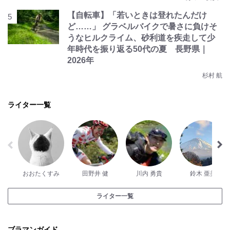
【自転車】「若いときは登れたんだけ
ど……」 グラベルバイクで暑さに負けそ
うなヒルクライム、砂利道を疾走して少
年時代を振り返る50代の夏 長野県｜
2026年
杉村 航
ライター一覧
おおたくすみ
田野井 健
川内 勇貴
鈴木 亜美
ライター一覧
ブラマンガイド