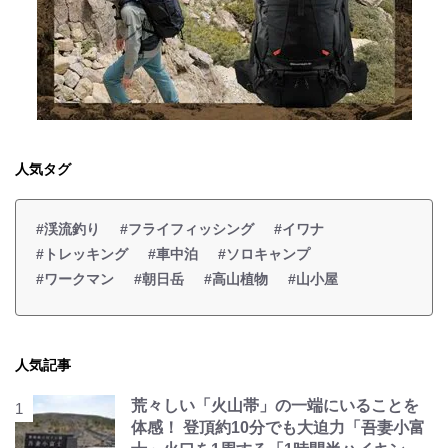
人気タグ
#渓流釣り
#フライフィッシング
#イワナ
#トレッキング
#車中泊
#ソロキャンプ
#ワークマン
#朝日岳
#高山植物
#山小屋
人気記事
荒々しい「火山帯」の一端にいることを
体感！ 登頂約10分でも大迫力「吾妻小富