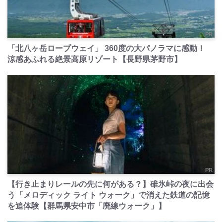
PR
「北八ヶ岳ロープウェイ」 360度の大パノラマに感動！
涼感あふれる絶景高原リゾート【長野県茅野市】
PR
【行き止まりレールの先に何がある？】碓氷峠の夜に出会
う「メロディック ライト ウォーク」で消えた鉄道の記憶
を追体験【群馬県安中市「廃線ウォーク」】