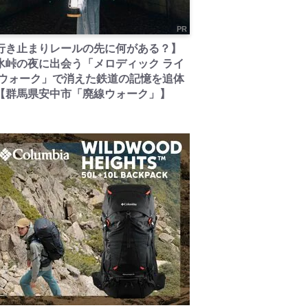
PR
行き止まりレールの先に何がある？】
氷峠の夜に出会う「メロディック ライ
 ウォーク」で消えた鉄道の記憶を追体
【群馬県安中市「廃線ウォーク」】