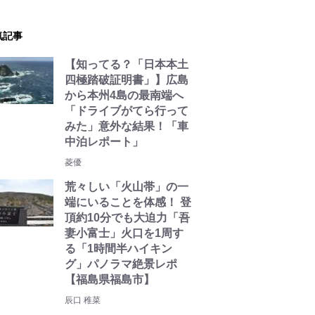
気記事
【知ってる？「日本本土
四極踏破証明書」】広島
から本州4島の最南端へ
「ドライブがてら行って
みた」意外な結果！「車
中泊レポート」
菱優
荒々しい「火山帯」の一
端にいることを体感！ 登
頂約10分でも大迫力「吾
妻小富士」火口を1周す
る「1時間半ハイキン
グ」パノラマ絶景レポ
【福島県福島市】
辰口 稚菜