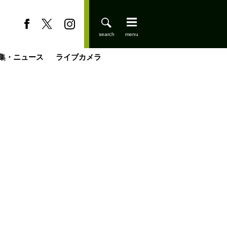
集・ニュース
ライブカメラ
登りはじめました
缶たん”CAN”P料理
小屋を興して
国の街角で
ーのネパール移住見聞録「Like a Rolling Stone」
具＆技術研究所
きららの“おぜ沼“日記
山小屋はじめます
載
スキー場
今日はどこでととのう？
山小屋