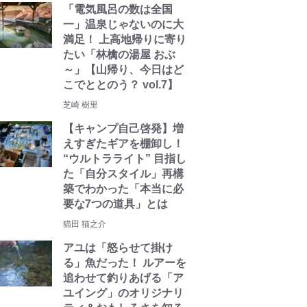
「電気風呂の数は全国
一」温泉じゃないのに大
満足！ 上高地帰りに寄り
たい「林檎の湯屋 おぶ
～」【山帰り、今日はど
こでととのう？ vol.7】
芝崎 樹里
【キャンプ自己啓発】増
えすぎたギアを棚卸し！
“ウルトラライト” 目指し
た「自分スタイル」再構
築でわかった「本当に必
要な7つの道具」とは
猫田 猫之介
アユは「怒らせて掛け
る」魚だった！ ルアーを
追わせて釣りあげる「ア
ユイング」のオリジナリ