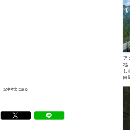
ア
地
し
白
記事本文に戻る