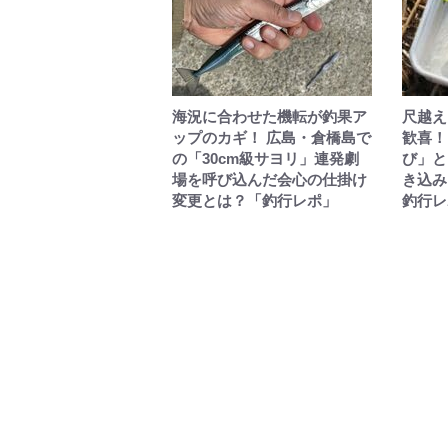
海況に合わせた機転が釣果ア
尺越え
ップのカギ！ 広島・倉橋島で
歓喜！
の「30cm級サヨリ」連発劇
び」と
場を呼び込んだ会心の仕掛け
き込み
変更とは？「釣行レポ」
釣行レ