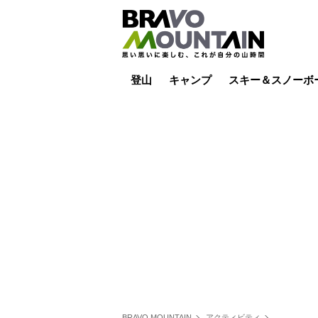
登山
キャンプ
スキー＆スノーボ
山小屋泊
山小屋ライブカメラ
テント泊
雪山
低山
山ご飯
その他登山
焚き火
その他キャンプ
スキー場ライブカ
バックカントリー
日帰り
キャンプ飯
スキー場
BRAVO MOUNTAIN
アクティビティ