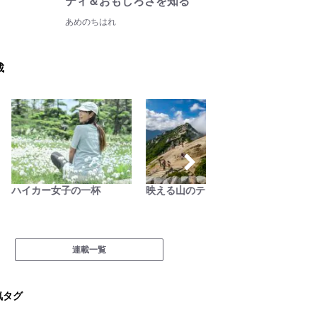
ティ＆おもしろさを知る
あめのちはれ
載
ハイカー女子の一杯
映える山のテン場
古くて
ラフト
連載一覧
気タグ