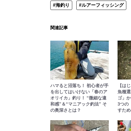
#海釣り
#ルアーフィッシング
関連記事
ハマると沼落ち！ 初心者が手
【はじ
を出してはいけない「春のア
魚種選
オリイカ」釣り！ “微細な違
ゴ」か
和感”＆“マニアック釣法” そ
3つの
の奥深さとは？
すため