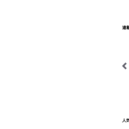
連
キジ博士のナチュラリスト
「山岳遭難」のリアル＜山
入門
梨県警＞
人