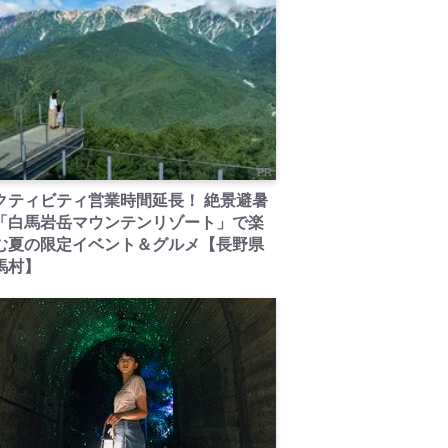
PR
クティビティ営業時間延長！ 絶景避暑
「白馬岩岳マウンテンリゾート」で楽
む夏の限定イベント＆グルメ【長野県
馬村】