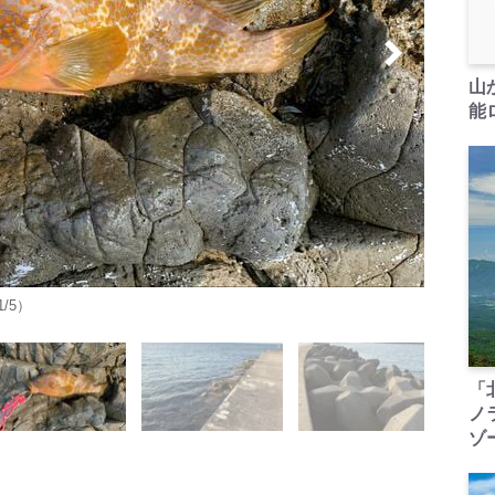
山
能ロ
/5）
「
ノ
ゾ