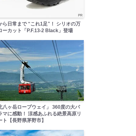
PR
から日常まで “これ1足”！ シリオの万
ーカット「P.F.13-2 Black」登場
PR
北八ヶ岳ロープウェイ」 360度の大パ
ラマに感動！ 涼感あふれる絶景高原リ
ート【長野県茅野市】