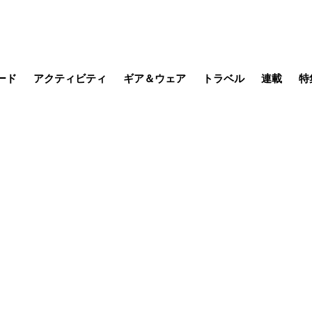
ード
アクティビティ
ギア＆ウェア
トラベル
連載
特
メラ
MTB
写真・動画
その他アクティビティ
キャンプ
スノー
その他
温泉・宿
名所・観光
季節の虫
日本で山
缶詰博士の
そこに山
ブーツの
日本人ハイカ
低山小道
尾瀬ガイド
わたし、
その他連
フィッシング
登山
食事・お酒
山帰り、