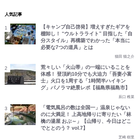
人気記事
【キャンプ自己啓発】増えすぎたギアを
棚卸し！ “ウルトラライト” 目指した「自
分スタイル」再構築でわかった「本当に
必要な7つの道具」とは
猫田 猫之介
荒々しい「火山帯」の一端にいることを
体感！ 登頂約10分でも大迫力「吾妻小富
士」火口を1周する「1時間半ハイキン
グ」パノラマ絶景レポ【福島県福島市】
辰口 稚菜
「電気風呂の数は全国一」温泉じゃない
のに大満足！ 上高地帰りに寄りたい「林
檎の湯屋 おぶ～」【山帰り、今日はどこ
でととのう？ vol.7】
芝崎 樹里