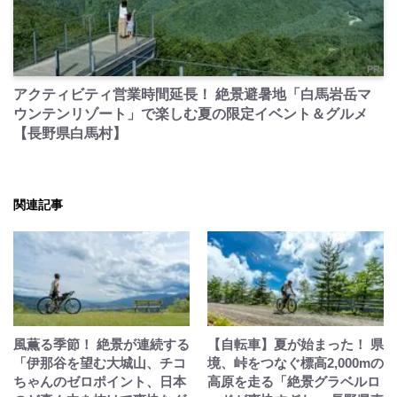
PR
アクティビティ営業時間延長！ 絶景避暑地「白馬岩岳マ
ウンテンリゾート」で楽しむ夏の限定イベント＆グルメ
【長野県白馬村】
関連記事
風薫る季節！ 絶景が連続する
【自転車】夏が始まった！ 県
「伊那谷を望む大城山、チコ
境、峠をつなぐ標高2,000mの
ちゃんのゼロポイント、日本
高原を走る「絶景グラベルロ