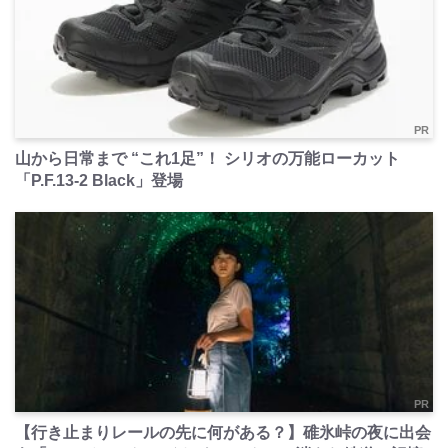
PR
山から日常まで “これ1足”！ シリオの万能ローカット
「P.F.13-2 Black」登場
PR
【行き止まりレールの先に何がある？】碓氷峠の夜に出会