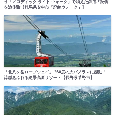
う「メロディック ライト ウォーク」で消えた鉄道の記憶
を追体験【群馬県安中市「廃線ウォーク」】
PR
「北八ヶ岳ロープウェイ」 360度の大パノラマに感動！
涼感あふれる絶景高原リゾート【長野県茅野市】