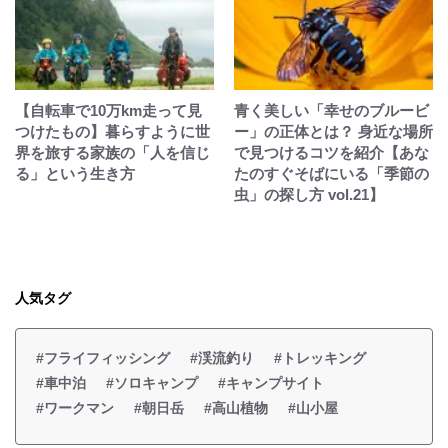
【自転車で10万km走って見
青く美しい「幸せのブルービ
つけたもの】暮らすように世
ー」の正体とは？ 身近な場所
界を旅する家族の「人を信じ
で見つけるコツを紹介【あな
る」という生き方
たのすぐそばにいる「季節の
虫」の探し方 vol.21】
人気タグ
#フライフィッシング
#渓流釣り
#トレッキング
#車中泊
#ソロキャンプ
#キャンプサイト
#ワークマン
#朝日岳
#高山植物
#山小屋