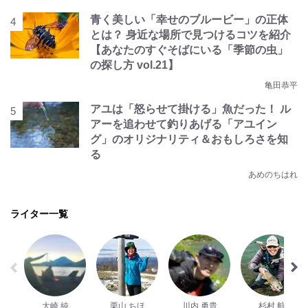
青く美しい「幸せのブルービー」の正体
とは？ 身近な場所で見つけるコツを紹介
【あなたのすぐそばにいる「季節の虫」
の探し方 vol.21】
亀田恭平
アユは「怒らせて掛ける」魚だった！ ル
アーを追わせて釣りあげる「アユイン
グ」のオリジナリティ＆おもしろさを知
る
あめのちはれ
ライター一覧
大崎 純
栗山 ちほ
川内 勇貴
杉村 航