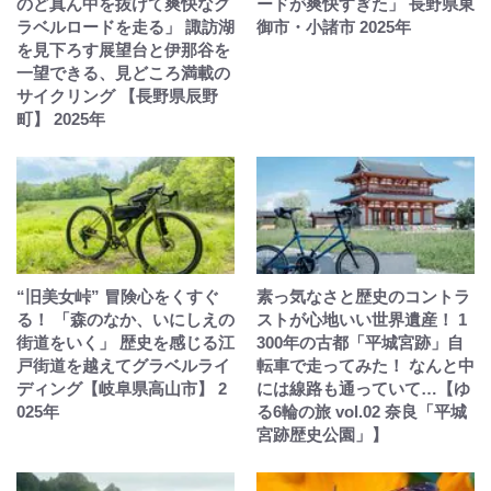
のど真ん中を抜けて爽快なグ
ードが爽快すぎた」 長野県東
ラベルロードを走る」 諏訪湖
御市・小諸市 2025年
を見下ろす展望台と伊那谷を
一望できる、見どころ満載の
サイクリング 【長野県辰野
町】 2025年
“旧美女峠” 冒険心をくすぐ
素っ気なさと歴史のコントラ
る！ 「森のなか、いにしえの
ストが心地いい世界遺産！ 1
街道をいく」 歴史を感じる江
300年の古都「平城宮跡」自
戸街道を越えてグラベルライ
転車で走ってみた！ なんと中
ディング【岐阜県高山市】 2
には線路も通っていて…【ゆ
025年
る6輪の旅 vol.02 奈良「平城
宮跡歴史公園」】