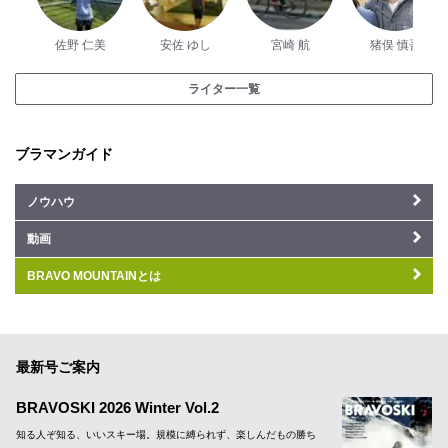
佐野 仁美
安佐 ゆし
宮崎 航
猪俣 慎吾
ライター一覧
ブラマンガイド
ノウハウ
動画
BRAVO MOUNTAINとは
最新号ご案内
BRAVOSKI 2026 Winter Vol.2
知る人ぞ知る、いいスキー場。規模に縛られず、楽しんだもの勝ち