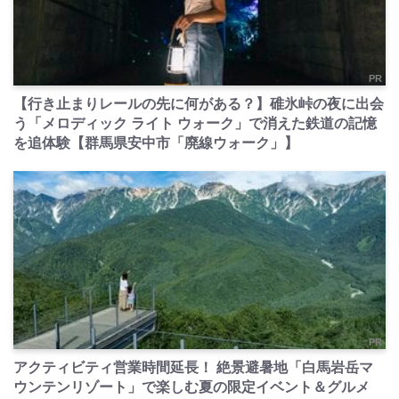
PR
【行き止まりレールの先に何がある？】碓氷峠の夜に出会
う「メロディック ライト ウォーク」で消えた鉄道の記憶
を追体験【群馬県安中市「廃線ウォーク」】
PR
アクティビティ営業時間延長！ 絶景避暑地「白馬岩岳マ
ウンテンリゾート」で楽しむ夏の限定イベント＆グルメ