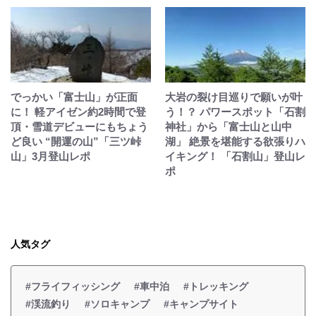
でっかい「富士山」が正面
大岩の裂け目巡りで願いが叶
に！ 軽アイゼン約2時間で登
う！？ パワースポット「石割
頂・雪道デビューにもちょう
神社」から「富士山と山中
ど良い “開運の山”「三ツ峠
湖」 絶景を堪能する欲張りハ
山」3月登山レポ
イキング！ 「石割山」登山レ
ポ
人気タグ
#フライフィッシング
#車中泊
#トレッキング
#渓流釣り
#ソロキャンプ
#キャンプサイト