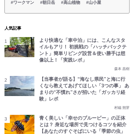
#ワークマン
#朝日岳
#高山植物
#山小屋
人気記事
より快適な「車中泊」には、こんなスタ
イルもアリ！ 初挑戦の「ハッチバックテ
ント」簡単リビング設営＆使い勝手は想
像以上！「実践レポ」
森本 昌樹
【当事者が語る】“海なし県民”と海に行
くなら教えてあげてほしい「3つの事」 あ
まりの“不慣れ”さが招いた「ガッカリ経
験」レポ
村磁 朔芽
青く美しい「幸せのブルービー」の正体
とは？ 身近な場所で見つけるコツを紹介
【あなたのすぐそばにいる「季節の虫」