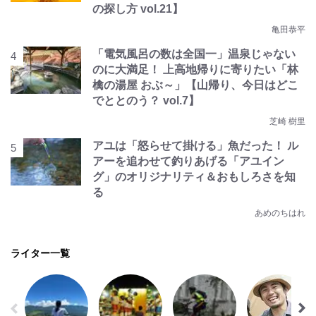
の探し方 vol.21】
亀田恭平
「電気風呂の数は全国一」温泉じゃない
のに大満足！ 上高地帰りに寄りたい「林
檎の湯屋 おぶ～」【山帰り、今日はどこ
でととのう？ vol.7】
芝崎 樹里
アユは「怒らせて掛ける」魚だった！ ル
アーを追わせて釣りあげる「アユイン
グ」のオリジナリティ＆おもしろさを知
る
あめのちはれ
ライター一覧