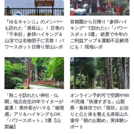
『ゆるキャン△』のメンバー
首都圏から日帰り “参拝ハイ
も訪れた「身延山」！ 圧巻の
キング” で訪れたい「パワー
「千本杉」参拝ハイキング＆
スポット3選」 絶景で今年の
山頂では名物団子に舌鼓！ パ
ご利益アップ＆運動不足解消
ワースポット日帰り登山レポ
にも！ 現地レポ
「秋こそ訪れたい神社・仏
オンライン予約可で空調やWi
閣」地元在住20年ライターが
-Fi完備「快適すぎる」山梨
厳選！ 県外客がハマる「秘境
県・覚林坊での「宿坊」お泊
感」アリ＆ハイキングもOK
りと心と体を整える身延山久
「パワースポット」3選【山
遠寺「朝のお勤め」実体験レ
梨編】
ポート