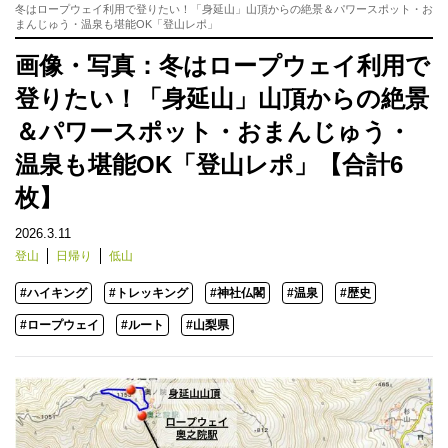
冬はロープウェイ利用で登りたい！「身延山」山頂からの絶景＆パワースポット・お
まんじゅう・温泉も堪能OK「登山レポ」
画像・写真：冬はロープウェイ利用で
登りたい！「身延山」山頂からの絶景
＆パワースポット・おまんじゅう・
温泉も堪能OK「登山レポ」【合計6
枚】
2026.3.11
登山
日帰り
低山
#ハイキング
#トレッキング
#神社仏閣
#温泉
#歴史
#ロープウェイ
#ルート
#山梨県