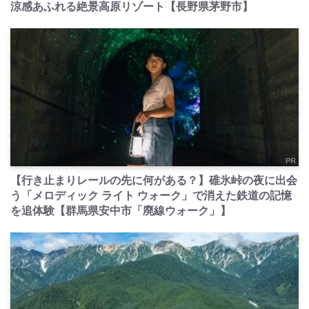
涼感あふれる絶景高原リゾート【長野県茅野市】
PR
【行き止まりレールの先に何がある？】碓氷峠の夜に出会
う「メロディック ライト ウォーク」で消えた鉄道の記憶
を追体験【群馬県安中市「廃線ウォーク」】