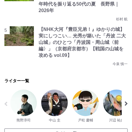
年時代を振り返る50代の夏 長野県｜
2026年
杉村 航
【NHK大河『豊臣兄弟！』ゆかりの城】
実にしつこい… 光秀が築いた「丹波 二大
山城」のひとつ「丹波国・周山城〈前
編〉」（京都府京都市）【戦国の山城を
攻める vol.09】
今泉 慎一
ライター一覧
熊野淳司
中山 圭
戸松 慶輔
川辺 祐典