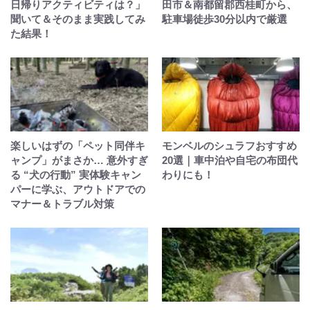
日帰りアクティビティは？」
田市＆南都留郡西桂町から、
聞いて＆そのまま実践してみ
駐車場徒歩30分以内で厳選
た結果！
楽しいはずの「ペット同伴キ
モンベルのシュラフおすすめ
ャンプ」がまさか… 意外すぎ
20選｜車中泊や自宅の布団代
る “犬の行動” 実体験キャン
わりにも！
パーに学ぶ、アウトドアでの
マナー＆トラブル対策