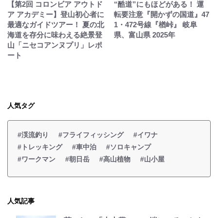
【第2回 コロンビア アウトド
“酷道”にもほどがある！ 運
ア アカデミー】登山初心者に
転要注意『開かずの国道』47
最適なガイドツアー！ 夏の北
1・472号線『楢峠』 岐阜
海道を存分に味わえる絶景登
県、富山県 2025年
山「ニセコアンヌプリ」レポ
ート
人気タグ
#渓流釣り
#フライフィッシング
#イワナ
#トレッキング
#車中泊
#ソロキャンプ
#ワークマン
#朝日岳
#高山植物
#山小屋
人気記事