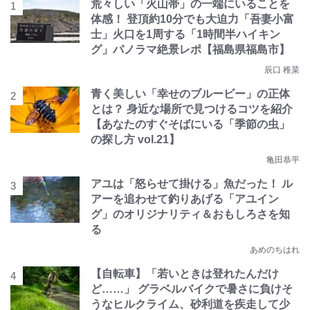
荒々しい「火山帯」の一端にいることを
体感！ 登頂約10分でも大迫力「吾妻小富
士」火口を1周する「1時間半ハイキン
グ」パノラマ絶景レポ【福島県福島市】
辰口 稚菜
青く美しい「幸せのブルービー」の正体
とは？ 身近な場所で見つけるコツを紹介
【あなたのすぐそばにいる「季節の虫」
の探し方 vol.21】
亀田恭平
アユは「怒らせて掛ける」魚だった！ ル
アーを追わせて釣りあげる「アユイン
グ」のオリジナリティ＆おもしろさを知
る
あめのちはれ
【自転車】「若いときは登れたんだけ
ど……」 グラベルバイクで暑さに負けそ
うなヒルクライム、砂利道を疾走して少