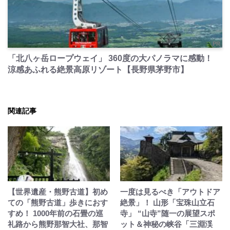
PR
「北八ヶ岳ロープウェイ」 360度の大パノラマに感動！
涼感あふれる絶景高原リゾート【長野県茅野市】
関連記事
【世界遺産・熊野古道】初め
一度は見るべき「アウトドア
ての「熊野古道」歩きにおす
絶景」！ 山形「宝珠山立石
すめ！ 1000年前の石畳の巡
寺」 “山寺”随一の展望スポ
礼路から熊野那智大社、那智
ット＆神秘の峡谷「三淵渓