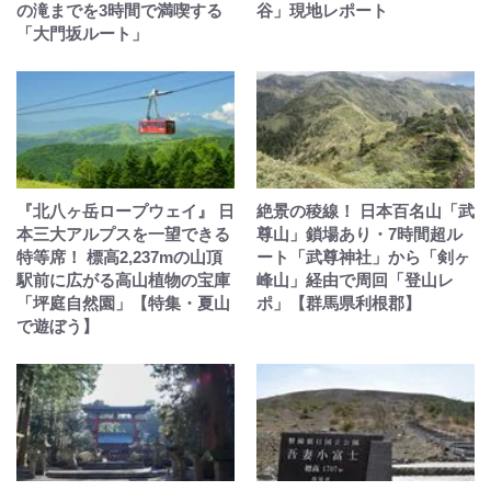
の滝までを3時間で満喫する
谷」現地レポート
「大門坂ルート」
『北八ヶ岳ロープウェイ』 日
絶景の稜線！ 日本百名山「武
本三大アルプスを一望できる
尊山」鎖場あり・7時間超ル
特等席！ 標高2,237mの山頂
ート「武尊神社」から「剣ヶ
駅前に広がる高山植物の宝庫
峰山」経由で周回「登山レ
「坪庭自然園」【特集・夏山
ポ」【群馬県利根郡】
で遊ぼう】