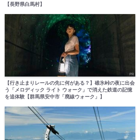
【長野県白馬村】
PR
【行き止まりレールの先に何がある？】碓氷峠の夜に出会
う「メロディック ライト ウォーク」で消えた鉄道の記憶
を追体験【群馬県安中市「廃線ウォーク」】