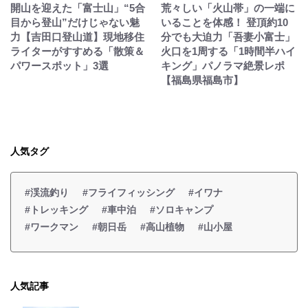
開山を迎えた「富士山」“5合
荒々しい「火山帯」の一端に
目から登山”だけじゃない魅
いることを体感！ 登頂約10
力【吉田口登山道】現地移住
分でも大迫力「吾妻小富士」
ライターがすすめる「散策＆
火口を1周する「1時間半ハイ
パワースポット」3選
キング」パノラマ絶景レポ
【福島県福島市】
人気タグ
#渓流釣り
#フライフィッシング
#イワナ
#トレッキング
#車中泊
#ソロキャンプ
#ワークマン
#朝日岳
#高山植物
#山小屋
人気記事