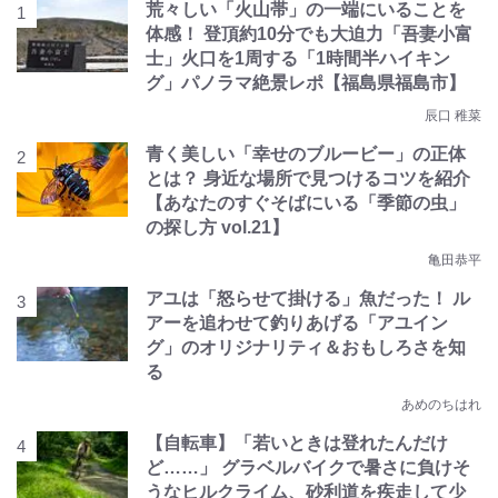
荒々しい「火山帯」の一端にいることを
体感！ 登頂約10分でも大迫力「吾妻小富
士」火口を1周する「1時間半ハイキン
グ」パノラマ絶景レポ【福島県福島市】
辰口 稚菜
青く美しい「幸せのブルービー」の正体
とは？ 身近な場所で見つけるコツを紹介
【あなたのすぐそばにいる「季節の虫」
の探し方 vol.21】
亀田恭平
アユは「怒らせて掛ける」魚だった！ ル
アーを追わせて釣りあげる「アユイン
グ」のオリジナリティ＆おもしろさを知
る
あめのちはれ
【自転車】「若いときは登れたんだけ
ど……」 グラベルバイクで暑さに負けそ
うなヒルクライム、砂利道を疾走して少