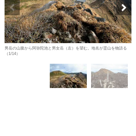
男岳の山腹から阿弥陀池と男女岳（左）を望む。地名が霊山を物語る
（1/14）