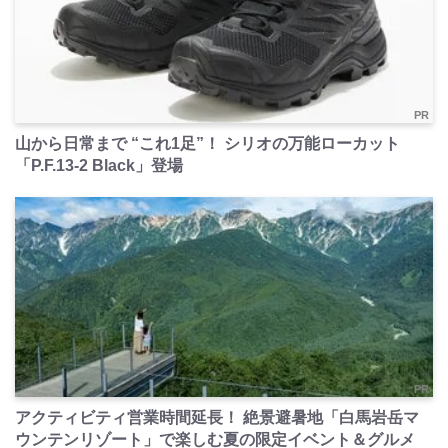
PR
山から日常まで “これ1足”！ シリオの万能ローカット
「P.F.13-2 Black」登場
PR
アクティビティ営業時間延長！ 絶景避暑地「白馬岩岳マ
ウンテンリゾート」で楽しむ夏の限定イベント＆グルメ