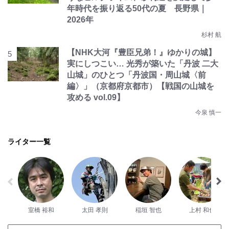
年時代を振り返る50代の夏 長野県｜
2026年
杉村 航
【NHK大河『豊臣兄弟！』ゆかりの城】
実にしつこい… 光秀が築いた「丹波 二大
山城」のひとつ「丹波国・周山城〈前
編〉」（京都府京都市）【戦国の山城を
攻める vol.09】
今泉 慎一
ライター一覧
室橋 裕和
太田 孝則
稲垣 智也
上村 和也