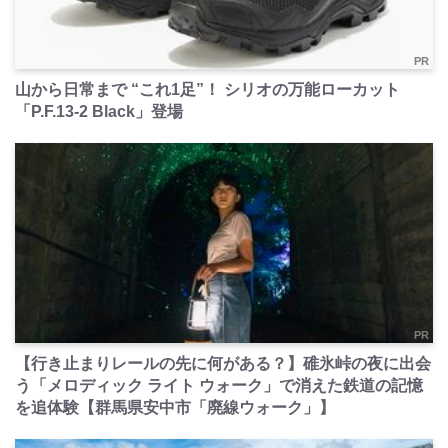
PR
山から日常まで “これ1足”！ シリオの万能ローカット
「P.F.13-2 Black」登場
PR
【行き止まりレールの先に何がある？】碓氷峠の夜に出会
う「メロディック ライト ウォーク」で消えた鉄道の記憶
を追体験【群馬県安中市「廃線ウォーク」】