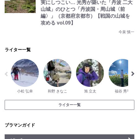
実にしつこい… 光秀が築いた「丹波 二大
山城」のひとつ「丹波国・周山城〈前
編〉」（京都府京都市）【戦国の山城を
攻める vol.09】
今泉 慎一
ライター一覧
小松 弘幸
和野 きなこ
旭 立太
福谷 秀平
ライター一覧
ブラマンガイド