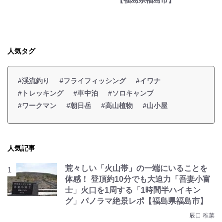
人気タグ
#渓流釣り
#フライフィッシング
#イワナ
#トレッキング
#車中泊
#ソロキャンプ
#ワークマン
#朝日岳
#高山植物
#山小屋
人気記事
荒々しい「火山帯」の一端にいることを
体感！ 登頂約10分でも大迫力「吾妻小富
士」火口を1周する「1時間半ハイキン
グ」パノラマ絶景レポ【福島県福島市】
辰口 稚菜