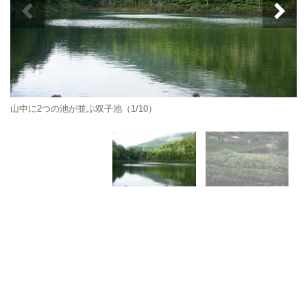
山中に2つの池が並ぶ双子池（1/10）