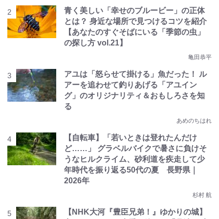
青く美しい「幸せのブルービー」の正体
とは？ 身近な場所で見つけるコツを紹介
【あなたのすぐそばにいる「季節の虫」
の探し方 vol.21】
亀田恭平
アユは「怒らせて掛ける」魚だった！ ル
アーを追わせて釣りあげる「アユイン
グ」のオリジナリティ＆おもしろさを知
る
あめのちはれ
【自転車】「若いときは登れたんだけ
ど……」 グラベルバイクで暑さに負けそ
うなヒルクライム、砂利道を疾走して少
年時代を振り返る50代の夏 長野県｜
2026年
杉村 航
【NHK大河『豊臣兄弟！』ゆかりの城】