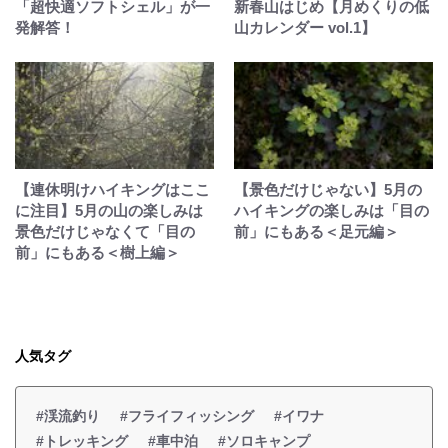
「超快適ソフトシェル」が一
新春山はじめ【月めくりの低
発解答！
山カレンダー vol.1】
【連休明けハイキングはここ
【景色だけじゃない】5月の
に注目】5月の山の楽しみは
ハイキングの楽しみは「目の
景色だけじゃなくて「目の
前」にもある＜足元編＞
前」にもある＜樹上編＞
人気タグ
#渓流釣り
#フライフィッシング
#イワナ
#トレッキング
#車中泊
#ソロキャンプ