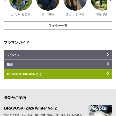
かわみ もとき
尖田 井陽
まとうまりの
宗形 美那
ライター一覧
ブラマンガイド
ノウハウ
動画
BRAVO MOUNTAINとは
最新号ご案内
BRAVOSKI 2026 Winter Vol.2
知る人ぞ知る、いいスキー場。規模に縛られず、楽しんだもの勝ち