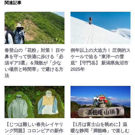
関連記事
春登山の「花粉」対策！ 目や
例年以上の大迫力！ 圧倒的ス
鼻を守って快適に歩ける「必
ケールで迫る “東洋一の雪
須ギア3選」＆飛散が「少な
庇”【守門岳】 新潟県魚沼市
い場所と時間帯」で避ける方
2025年
法
【じつは難しい春先レイヤリ
【1月は富士山を眺めに】温
ング問題】コロンビアの新作
暖な静岡「満観峰」で楽しむ