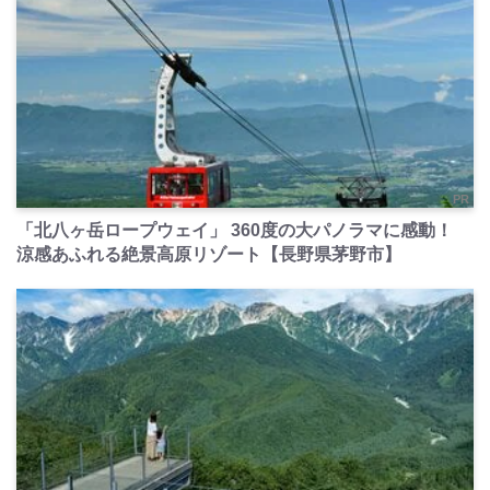
PR
「北八ヶ岳ロープウェイ」 360度の大パノラマに感動！
涼感あふれる絶景高原リゾート【長野県茅野市】