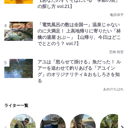
【あなたのすぐそばにいる「季節の虫」
の探し方 vol.21】
亀田恭平
「電気風呂の数は全国一」温泉じゃない
のに大満足！ 上高地帰りに寄りたい「林
檎の湯屋 おぶ～」【山帰り、今日はどこ
でととのう？ vol.7】
芝崎 樹里
アユは「怒らせて掛ける」魚だった！ ル
アーを追わせて釣りあげる「アユイン
グ」のオリジナリティ＆おもしろさを知
る
あめのちはれ
ライター一覧