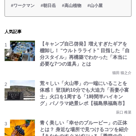
#ワークマン
#朝日岳
#高山植物
#山小屋
人気記事
【キャンプ自己啓発】増えすぎたギアを
棚卸し！ “ウルトラライト” 目指した「自
分スタイル」再構築でわかった「本当に
必要な7つの道具」とは
猫田 猫之介
荒々しい「火山帯」の一端にいることを
体感！ 登頂約10分でも大迫力「吾妻小富
士」火口を1周する「1時間半ハイキン
グ」パノラマ絶景レポ【福島県福島市】
辰口 稚菜
青く美しい「幸せのブルービー」の正体
とは？ 身近な場所で見つけるコツを紹介