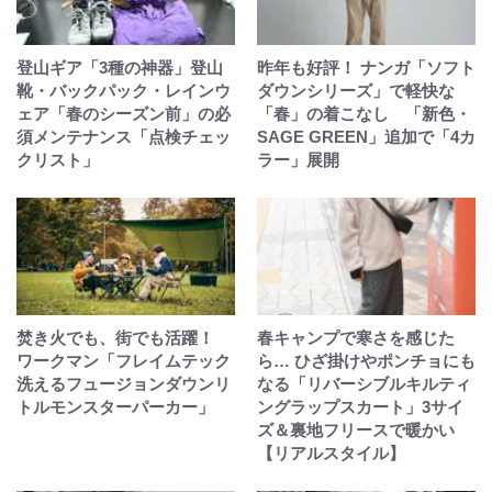
登山ギア「3種の神器」登山
昨年も好評！ ナンガ「ソフト
靴・バックパック・レインウ
ダウンシリーズ」で軽快な
ェア「春のシーズン前」の必
「春」の着こなし 「新色・
須メンテナンス「点検チェッ
SAGE GREEN」追加で「4カ
クリスト」
ラー」展開
焚き火でも、街でも活躍！
春キャンプで寒さを感じた
ワークマン「フレイムテック
ら… ひざ掛けやポンチョにも
洗えるフュージョンダウンリ
なる「リバーシブルキルティ
トルモンスターパーカー」
ングラップスカート」3サイ
ズ＆裏地フリースで暖かい
【リアルスタイル】