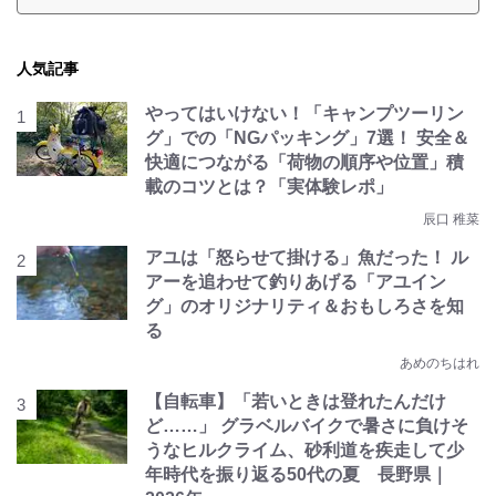
人気記事
やってはいけない！「キャンプツーリン
グ」での「NGパッキング」7選！ 安全＆
快適につながる「荷物の順序や位置」積
載のコツとは？「実体験レポ」
辰口 稚菜
アユは「怒らせて掛ける」魚だった！ ル
アーを追わせて釣りあげる「アユイン
グ」のオリジナリティ＆おもしろさを知
る
あめのちはれ
【自転車】「若いときは登れたんだけ
ど……」 グラベルバイクで暑さに負けそ
うなヒルクライム、砂利道を疾走して少
年時代を振り返る50代の夏 長野県｜