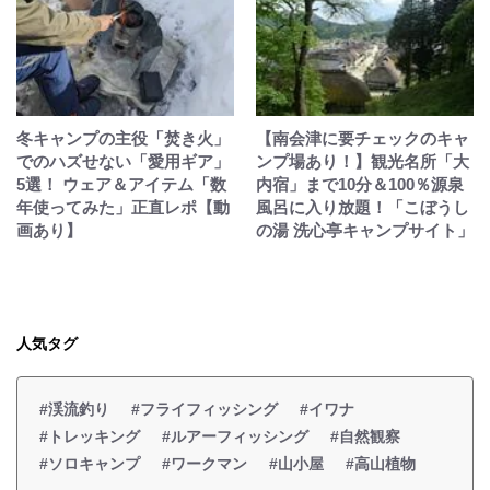
冬キャンプの主役「焚き火」
【南会津に要チェックのキャ
でのハズせない「愛用ギア」
ンプ場あり！】観光名所「大
5選！ ウェア＆アイテム「数
内宿」まで10分＆100％源泉
年使ってみた」正直レポ【動
風呂に入り放題！「こぼうし
画あり】
の湯 洗心亭キャンプサイト」
人気タグ
#渓流釣り
#フライフィッシング
#イワナ
#トレッキング
#ルアーフィッシング
#自然観察
#ソロキャンプ
#ワークマン
#山小屋
#高山植物