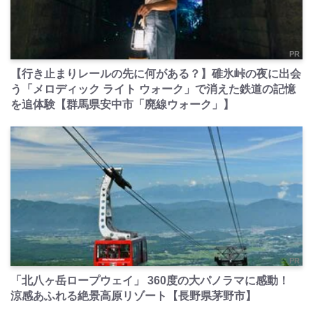
PR
【行き止まりレールの先に何がある？】碓氷峠の夜に出会
う「メロディック ライト ウォーク」で消えた鉄道の記憶
を追体験【群馬県安中市「廃線ウォーク」】
PR
「北八ヶ岳ロープウェイ」 360度の大パノラマに感動！
涼感あふれる絶景高原リゾート【長野県茅野市】