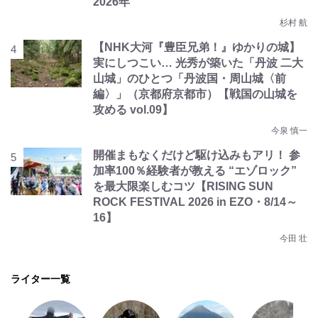
2026年
杉村 航
【NHK大河『豊臣兄弟！』ゆかりの城】
実にしつこい… 光秀が築いた「丹波 二大
山城」のひとつ「丹波国・周山城〈前
編〉」（京都府京都市）【戦国の山城を
攻める vol.09】
今泉 慎一
開催まもなくだけど駆け込みもアリ！ 参
加率100％経験者が教える “エゾロック”
を最大限楽しむコツ【RISING SUN
ROCK FESTIVAL 2026 in EZO・8/14～
16】
今田 壮
ライター一覧