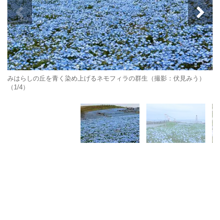
みはらしの丘を青く染め上げるネモフィラの群生（撮影：伏見みう）
（1/4）