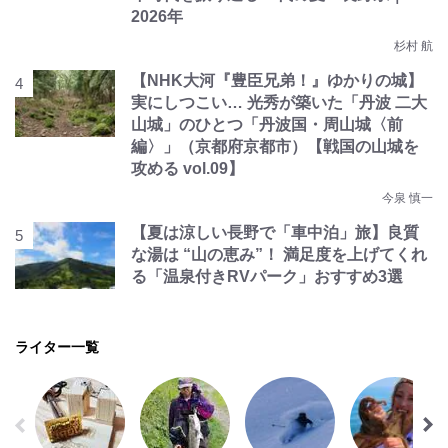
2026年
杉村 航
【NHK大河『豊臣兄弟！』ゆかりの城】
実にしつこい… 光秀が築いた「丹波 二大
山城」のひとつ「丹波国・周山城〈前
編〉」（京都府京都市）【戦国の山城を
攻める vol.09】
今泉 慎一
【夏は涼しい長野で「車中泊」旅】良質
な湯は “山の恵み”！ 満足度を上げてくれ
る「温泉付きRVパーク」おすすめ3選
ライター一覧