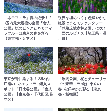
「ネモフィラ」青の絶景！ 2
視界を埋めつくす色鮮やかな
3区内最大規模の楽園「舎人
絶景はまるでファンタジー
公園」桜のピンクとネモフィ
「武蔵丘陵森林公園」に咲く
ラブルーは東京の春を彩る
一面のルピナス【埼玉県・滑
【東京都・足立区】
川町】
東京が青に染まる！ 23区内
「浮間公園」桜とチューリッ
屈指の “ネモフィラ” 鑑賞ス
プの豪華コラボは”東京の
ポット「日比谷公園」「舎人
春”を鮮やかに彩る【東京
公園」【東京都・千代田区/足
都・板橋区】
立区】