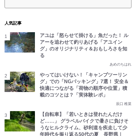
人気記事
アユは「怒らせて掛ける」魚だった！ ル
アーを追わせて釣りあげる「アユイン
グ」のオリジナリティ＆おもしろさを知
る
あめのちはれ
やってはいけない！「キャンプツーリン
グ」での「NGパッキング」7選！ 安全＆
快適につながる「荷物の順序や位置」積
載のコツとは？「実体験レポ」
辰口 稚菜
【自転車】「若いときは登れたんだけ
ど……」 グラベルバイクで暑さに負けそ
うなヒルクライム、砂利道を疾走して少
年時代を振り返る50代の夏 長野県｜