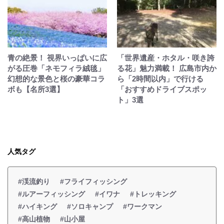
青の絶景！ 視界いっぱいに広
「世界遺産・ホタル・咲き誇
がる圧巻「ネモフィラ絨毯」
る花」魅力満載！ 広島市内か
幻想的な景色と桜の豪華コラ
ら「2時間以内」で行ける
ボも【名所3選】
「おすすめドライブスポッ
ト」3選
人気タグ
#渓流釣り
#フライフィッシング
#ルアーフィッシング
#イワナ
#トレッキング
#ハイキング
#ソロキャンプ
#ワークマン
#高山植物
#山小屋