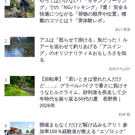
やってはいけない！「キャンプツーリン
グ」での「NGパッキング」7選！ 安全＆
快適につながる「荷物の順序や位置」積
載のコツとは？「実体験レポ」
辰口 稚菜
アユは「怒らせて掛ける」魚だった！ ル
アーを追わせて釣りあげる「アユイン
グ」のオリジナリティ＆おもしろさを知
る
あめのちはれ
【自転車】「若いときは登れたんだけ
ど……」 グラベルバイクで暑さに負けそ
うなヒルクライム、砂利道を疾走して少
年時代を振り返る50代の夏 長野県｜
2026年
杉村 航
開催まもなくだけど駆け込みもアリ！ 参
加率100％経験者が教える “エゾロック”