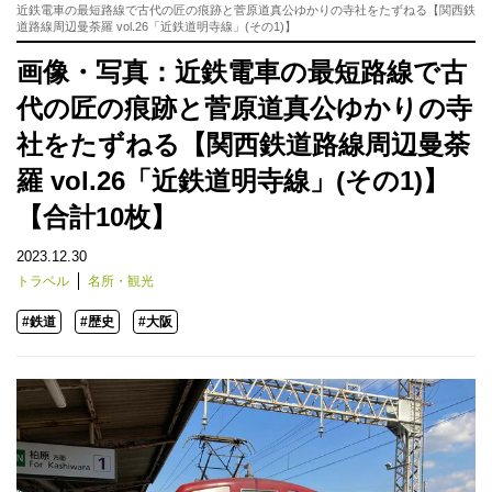
近鉄電車の最短路線で古代の匠の痕跡と菅原道真公ゆかりの寺社をたずねる【関西鉄
道路線周辺曼荼羅 vol.26「近鉄道明寺線」(その1)】
画像・写真：近鉄電車の最短路線で古
代の匠の痕跡と菅原道真公ゆかりの寺
社をたずねる【関西鉄道路線周辺曼荼
羅 vol.26「近鉄道明寺線」(その1)】
【合計10枚】
2023.12.30
トラベル
名所・観光
#鉄道
#歴史
#大阪