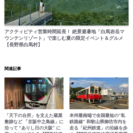
PR
アクティビティ営業時間延長！ 絶景避暑地「白馬岩岳マ
ウンテンリゾート」で楽しむ夏の限定イベント＆グルメ
【長野県白馬村】
関連記事
「天下の台所」を支えた蔵屋
本州最南端で全国最短の“私
敷跡など 「京阪中之島線」に
鉄路線” 和歌山県御坊市内を
沿って “ありし日の大阪” に
走る「紀州鉄道」の沿線を歩