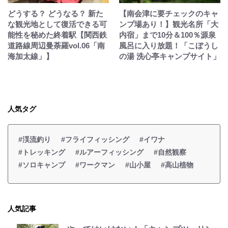
どうする？ どうなる？ 新た
【南会津に要チェックのキャ
な観光地として復活できる可
ンプ場あり！】観光名所「大
能性を秘めた終着駅【関西鉄
内宿」まで10分＆100％源泉
道路線周辺曼荼羅vol.06「南
風呂に入り放題！「こぼうし
海加太線」】
の湯 洗心亭キャンプサイト」
人気タグ
#渓流釣り
#フライフィッシング
#イワナ
#トレッキング
#ルアーフィッシング
#自然観察
#ソロキャンプ
#ワークマン
#山小屋
#高山植物
人気記事