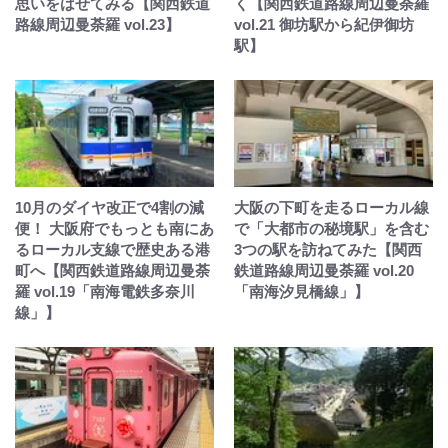
思いをはせてみる【関西鉄道
く【関西鉄道路線周辺曼荼羅
路線周辺曼荼羅 vol.23】
vol.21 御坊駅から紀伊御坊
駅】
10月のダイヤ改正で4割の減
大阪の下町を走るローカル線
便！ 大阪府でもっとも南にあ
で「大都市の秘境駅」を含む
るローカル支線で歴史ある港
3つの駅を訪ねてみた【関西
町へ【関西鉄道路線周辺曼荼
鉄道路線周辺曼荼羅 vol.20
羅 vol.19「南海電鉄多奈川
「南海汐見橋線」】
線」】