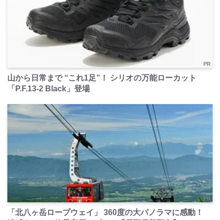
PR
山から日常まで “これ1足”！ シリオの万能ローカット
「P.F.13-2 Black」登場
PR
「北八ヶ岳ロープウェイ」 360度の大パノラマに感動！