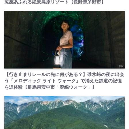
涼感あふれる絶景高原リゾート【長野県茅野市】
PR
【行き止まりレールの先に何がある？】碓氷峠の夜に出会
う「メロディック ライト ウォーク」で消えた鉄道の記憶
を追体験【群馬県安中市「廃線ウォーク」】