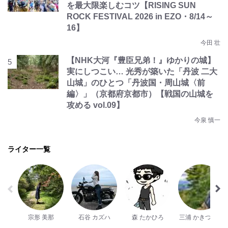
を最大限楽しむコツ【RISING SUN
ROCK FESTIVAL 2026 in EZO・8/14～
16】
今田 壮
【NHK大河『豊臣兄弟！』ゆかりの城】
実にしつこい… 光秀が築いた「丹波 二大
山城」のひとつ「丹波国・周山城〈前
編〉」（京都府京都市）【戦国の山城を
攻める vol.09】
今泉 慎一
ライター一覧
宗形 美那
石谷 カズハ
森 たかひろ
三浦 かきつばた