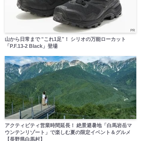
PR
山から日常まで “これ1足”！ シリオの万能ローカット
「P.F.13-2 Black」登場
PR
アクティビティ営業時間延長！ 絶景避暑地「白馬岩岳マ
ウンテンリゾート」で楽しむ夏の限定イベント＆グルメ
【長野県白馬村】