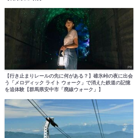
PR
【行き止まりレールの先に何がある？】碓氷峠の夜に出会
う「メロディック ライト ウォーク」で消えた鉄道の記憶
を追体験【群馬県安中市「廃線ウォーク」】