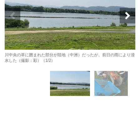
川中央の草に囲まれた部分が陸地（中洲）だったが、前日の雨により浸
水した（撮影：彩）（1/2）