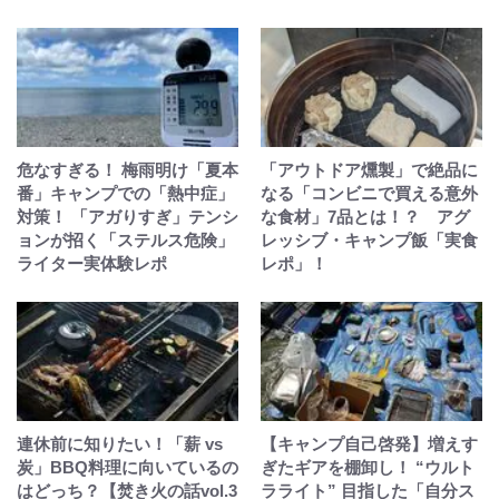
危なすぎる！ 梅雨明け「夏本
「アウトドア燻製」で絶品に
番」キャンプでの「熱中症」
なる「コンビニで買える意外
対策！ 「アガりすぎ」テンシ
な食材」7品とは！？ アグ
ョンが招く「ステルス危険」
レッシブ・キャンプ飯「実食
ライター実体験レポ
レポ」！
連休前に知りたい！「薪 vs
【キャンプ自己啓発】増えす
炭」BBQ料理に向いているの
ぎたギアを棚卸し！ “ウルト
はどっち？【焚き火の話vol.3
ラライト” 目指した「自分ス