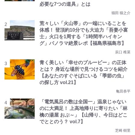
必要な7つの道具」とは
猫田 猫之介
荒々しい「火山帯」の一端にいることを
体感！ 登頂約10分でも大迫力「吾妻小富
士」火口を1周する「1時間半ハイキン
グ」パノラマ絶景レポ【福島県福島市】
辰口 稚菜
青く美しい「幸せのブルービー」の正体
とは？ 身近な場所で見つけるコツを紹介
【あなたのすぐそばにいる「季節の虫」
の探し方 vol.21】
亀田恭平
「電気風呂の数は全国一」温泉じゃない
のに大満足！ 上高地帰りに寄りたい「林
檎の湯屋 おぶ～」【山帰り、今日はどこ
でととのう？ vol.7】
芝崎 樹里