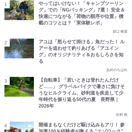
やってはいけない！「キャンプツーリン
グ」での「NGパッキング」7選！ 安全＆
快適につながる「荷物の順序や位置」積
載のコツとは？「実体験レポ」
辰口 稚菜
アユは「怒らせて掛ける」魚だった！ ル
アーを追わせて釣りあげる「アユイン
グ」のオリジナリティ＆おもしろさを知
る
あめのちはれ
【自転車】「若いときは登れたんだけ
ど……」 グラベルバイクで暑さに負けそ
うなヒルクライム、砂利道を疾走して少
年時代を振り返る50代の夏 長野県｜
2026年
杉村 航
開催まもなくだけど駆け込みもアリ！ 参
加率100％経験者が教える “エゾロック”