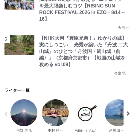
を最大限楽しむコツ【RISING SUN
ROCK FESTIVAL 2026 in EZO・8/14～
16】
今田 壮
【NHK大河『豊臣兄弟！』ゆかりの城】
実にしつこい… 光秀が築いた「丹波 二大
山城」のひとつ「丹波国・周山城〈前
編〉」（京都府京都市）【戦国の山城を
攻める vol.09】
今泉 慎一
ライター一覧
河野 美花
中村 祐一
yum+（ヤム）
芹川 ヨーコ