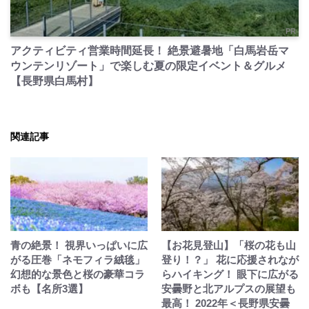
PR
アクティビティ営業時間延長！ 絶景避暑地「白馬岩岳マ
ウンテンリゾート」で楽しむ夏の限定イベント＆グルメ
【長野県白馬村】
関連記事
青の絶景！ 視界いっぱいに広
【お花見登山】「桜の花も山
がる圧巻「ネモフィラ絨毯」
登り！？」 花に応援されなが
幻想的な景色と桜の豪華コラ
らハイキング！ 眼下に広がる
ボも【名所3選】
安曇野と北アルプスの展望も
最高！ 2022年＜長野県安曇