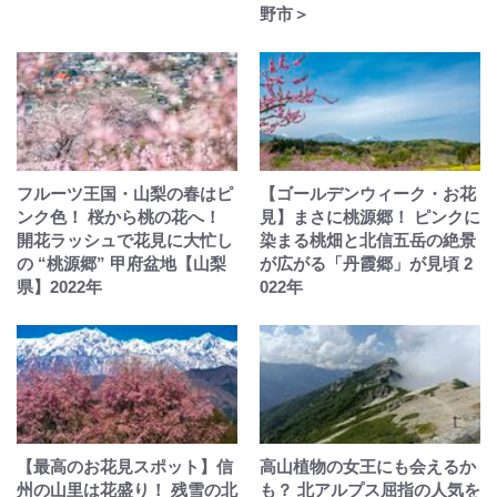
野市＞
フルーツ王国・山梨の春はピ
【ゴールデンウィーク・お花
ンク色！ 桜から桃の花へ！
見】まさに桃源郷！ ピンクに
開花ラッシュで花見に大忙し
染まる桃畑と北信五岳の絶景
の “桃源郷” 甲府盆地【山梨
が広がる「丹霞郷」が見頃 2
県】2022年
022年
【最高のお花見スポット】信
高山植物の女王にも会えるか
州の山里は花盛り！ 残雪の北
も？ 北アルプス屈指の人気を