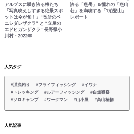
アルプスに咲き誇る桜たち
誇る「燕岳」＆憧れの「燕山
「写真映えしすぎる絶景スポ
荘」を満喫する「1泊登山」
ットは今が旬！」“番所のベ
レポート
ニシダレザクラ” と “立屋の
エドヒガンザクラ” 長野県小
川村・2022年
人気タグ
#渓流釣り
#フライフィッシング
#イワナ
#トレッキング
#ルアーフィッシング
#自然観察
#ソロキャンプ
#ワークマン
#山小屋
#高山植物
人気記事