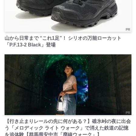
PR
山から日常まで “これ1足”！ シリオの万能ローカット
「P.F.13-2 Black」登場
PR
【行き止まりレールの先に何がある？】碓氷峠の夜に出会
う「メロディック ライト ウォーク」で消えた鉄道の記憶
を追体験【群馬県安中市「廃線ウォーク」】