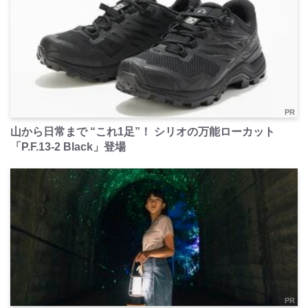
PR
山から日常まで “これ1足”！ シリオの万能ローカット
「P.F.13-2 Black」登場
PR