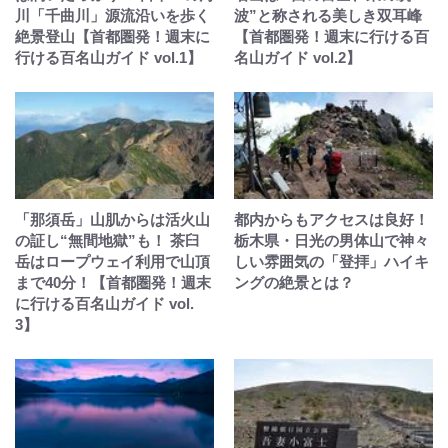
川「千曲川」源流沿いを歩く
波”と称される美しき双耳峰
絶景登山【首都圏発！週末に
【首都圏発！週末に行ける百
行ける百名山ガイド vol.1】
名山ガイド vol.2】
「那須岳」山肌からは活火山
都内からもアクセスは良好！
の証し“無間地獄”も！ 茶臼
栃木県・日光の男体山で神々
岳はロープウェイ利用で山頂
しい雰囲気の「登拝」ハイキ
まで40分！【首都圏発！週末
ングの絶景とは？
に行ける百名山ガイド vol.
3】