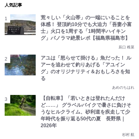
人気記事
荒々しい「火山帯」の一端にいることを
体感！ 登頂約10分でも大迫力「吾妻小富
士」火口を1周する「1時間半ハイキン
グ」パノラマ絶景レポ【福島県福島市】
辰口 稚菜
アユは「怒らせて掛ける」魚だった！ ル
アーを追わせて釣りあげる「アユイン
グ」のオリジナリティ＆おもしろさを知
る
あめのちはれ
【自転車】「若いときは登れたんだけ
ど……」 グラベルバイクで暑さに負けそ
うなヒルクライム、砂利道を疾走して少
年時代を振り返る50代の夏 長野県｜
2026年
杉村 航