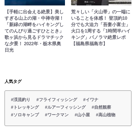
【手軽に出会える絶景】美し
荒々しい「火山帯」の一端に
すぎる山上の湖・中禅寺湖！
いることを体感！ 登頂約10
「新緑の湖畔をハイキングし
分でも大迫力「吾妻小富士」
てのんびり過ごすひととき」
火口を1周する「1時間半ハイ
歌ヶ浜から見るドラマチック
キング」パノラマ絶景レポ
な夕景！ 2022年・栃木県奥
【福島県福島市】
日光
人気タグ
#渓流釣り
#フライフィッシング
#イワナ
#トレッキング
#ルアーフィッシング
#自然観察
#ソロキャンプ
#ワークマン
#山小屋
#高山植物