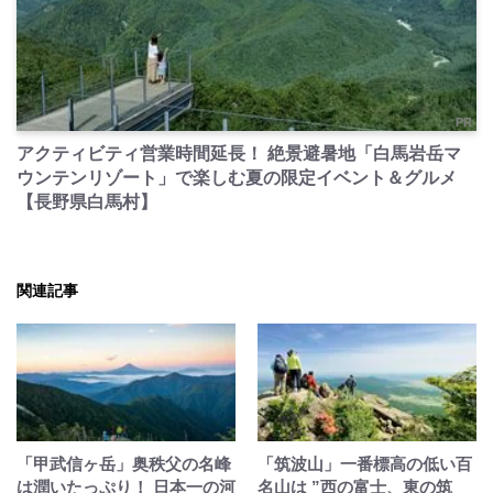
PR
アクティビティ営業時間延長！ 絶景避暑地「白馬岩岳マ
ウンテンリゾート」で楽しむ夏の限定イベント＆グルメ
【長野県白馬村】
関連記事
「甲武信ヶ岳」奥秩父の名峰
「筑波山」一番標高の低い百
は潤いたっぷり！ 日本一の河
名山は ”西の富士、東の筑