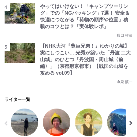
やってはいけない！「キャンプツーリン
グ」での「NGパッキング」7選！ 安全＆
快適につながる「荷物の順序や位置」積
載のコツとは？「実体験レポ」
辰口 稚菜
【NHK大河『豊臣兄弟！』ゆかりの城】
実にしつこい… 光秀が築いた「丹波 二大
山城」のひとつ「丹波国・周山城〈前
編〉」（京都府京都市）【戦国の山城を
攻める vol.09】
今泉 慎一
ライター一覧