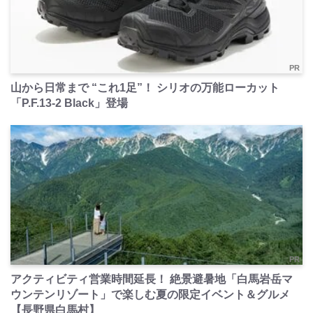
PR
山から日常まで “これ1足”！ シリオの万能ローカット
「P.F.13-2 Black」登場
PR
アクティビティ営業時間延長！ 絶景避暑地「白馬岩岳マ
ウンテンリゾート」で楽しむ夏の限定イベント＆グルメ
【長野県白馬村】