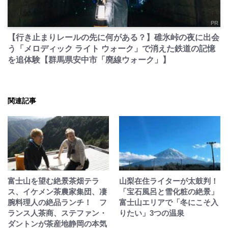
PR
【行き止まりレールの先に何がある？】碓氷峠の夜に出会
う「メロディック ライト ウォーク」で消えた鉄道の記憶
を追体験【群馬県安中市「廃線ウォーク」】
関連記事
富士山を望む絶景茶畑テラ
山梨在住ライターが太鼓判！
ス、イケメン茶農家集団、凄
「宝石風呂と雪化粧の絶景」
腕料理人の絶品ランチ！ フ
富士山エリアで「冬にこそ入
ランス人茶商、ステファン・
りたい」3つの温泉
ダントンが茶産地静岡の本気