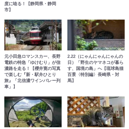
度に唸る！【静岡県・静岡
市】
元小田急ロマンスカー、長野
2.22（にゃんにゃんにゃんの
電鉄の特急「ゆけむり」が信
日）「野生のヤマネコが暮ら
濃路を走る！【櫻井寛の写真
す、国境の島」へ【琉球島猫
で楽しむ『新・駅弁ひとり
百景〈特別編〉長崎県・対
旅』「北信濃ワインバレー列
馬】
車」】