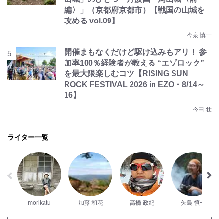
編〉」（京都府京都市）【戦国の山城を
攻める vol.09】
今泉 慎一
開催まもなくだけど駆け込みもアリ！ 参
加率100％経験者が教える “エゾロック”
を最大限楽しむコツ【RISING SUN
ROCK FESTIVAL 2026 in EZO・8/14～
16】
今田 壮
ライター一覧
morikatu
加藤 和花
高橋 政紀
矢島 慎一