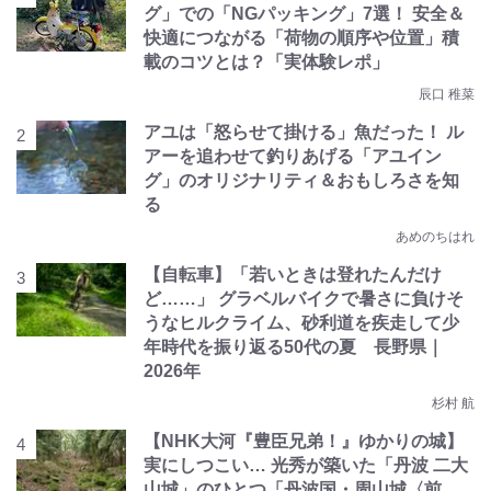
グ」での「NGパッキング」7選！ 安全＆
快適につながる「荷物の順序や位置」積
載のコツとは？「実体験レポ」
辰口 稚菜
アユは「怒らせて掛ける」魚だった！ ル
アーを追わせて釣りあげる「アユイン
グ」のオリジナリティ＆おもしろさを知
る
あめのちはれ
【自転車】「若いときは登れたんだけ
ど……」 グラベルバイクで暑さに負けそ
うなヒルクライム、砂利道を疾走して少
年時代を振り返る50代の夏 長野県｜
2026年
杉村 航
【NHK大河『豊臣兄弟！』ゆかりの城】
実にしつこい… 光秀が築いた「丹波 二大
山城」のひとつ「丹波国・周山城〈前