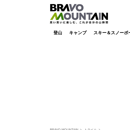
登山
キャンプ
スキー＆スノーボ
山小屋泊
山小屋ライブカメラ
テント泊
雪山
低山
山ご飯
その他登山
焚き火
その他キャンプ
スキー場ライブカ
バックカントリー
日帰り
キャンプ飯
スキー場
BRAVO MOUNTAIN
トラベル