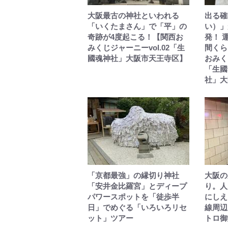
大阪最古の神社といわれる
出る確
「いくたまさん」で「平」の
い）」
奇跡が4度起こる！【関西お
発！ 
みくじジャーニーvol.02「生
間くら
國魂神社」大阪市天王寺区】
おみくじ
「生國
社」大
「京都最強」の縁切り神社
大阪の
「安井金比羅宮」とディープ
り。人
パワースポットを「徒歩半
にしえ
日」でめぐる「いろいろリセ
線周辺
ット」ツアー
トロ御