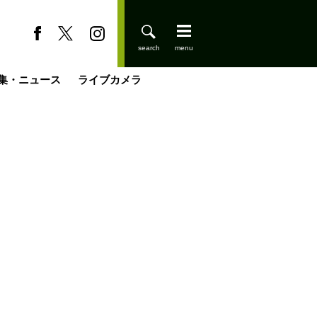
集・ニュース
ライブカメラ
缶たん”CAN”P料理
小屋を興して
国の街角で
ーのネパール移住見聞録「Like a Rolling Stone」
具＆技術研究所
きららの“おぜ沼“日記
山小屋はじめます
煎して走る男
載
スキー場
登りはじめました
山小屋