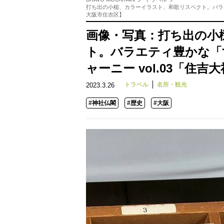
打ち出の小槌、カラーイラスト、和歌リスペクト。バラエ
大阪市住吉区】
画像・写真：打ち出の小
ト。バラエティ豊かな「
ャーニー vol.03「住
トラベル
名所・観光
2023.3.26
#神社仏閣
#歴史
#大阪