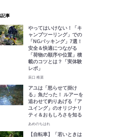
気記事
やってはいけない！「キ
ャンプツーリング」での
「NGパッキング」7選！
安全＆快適につながる
「荷物の順序や位置」積
載のコツとは？「実体験
レポ」
辰口 稚菜
アユは「怒らせて掛け
る」魚だった！ ルアーを
追わせて釣りあげる「ア
ユイング」のオリジナリ
ティ＆おもしろさを知る
あめのちはれ
【自転車】「若いときは