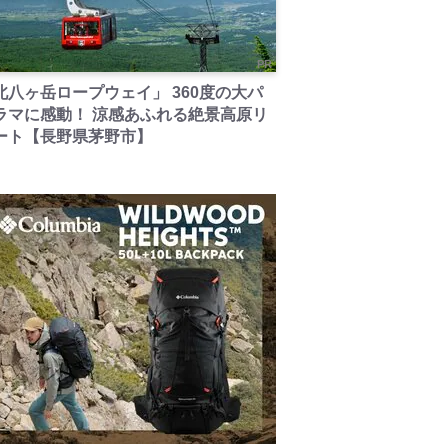
PR
北八ヶ岳ロープウェイ」 360度の大パ
ラマに感動！ 涼感あふれる絶景高原リ
ート【長野県茅野市】