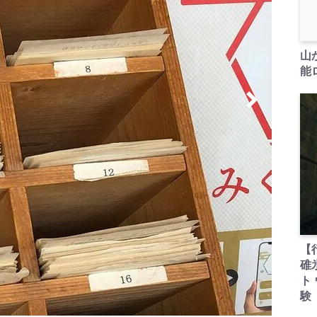
山
能ロ
【
碓
ト
験