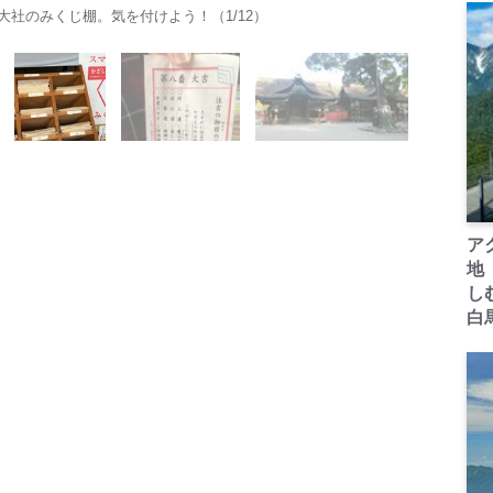
社のみくじ棚。気を付けよう！（1/12）
ア
地
し
白