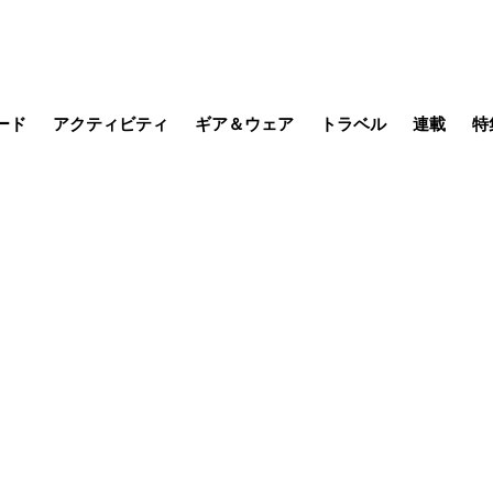
ード
アクティビティ
ギア＆ウェア
トラベル
連載
特
メラ
MTB
写真・動画
その他アクティビティ
キャンプ
スノー
その他
温泉・宿
名所・観光
缶詰博士の
そこに山
ブーツの
季節の虫
日本人ハイカ
低山小道
尾瀬ガイド
わたし、
耕して焙
その他連
フィッシング
登山
食事・お酒
日本で山