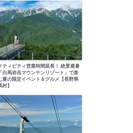
PR
クティビティ営業時間延長！ 絶景避暑
「白馬岩岳マウンテンリゾート」で楽
む夏の限定イベント＆グルメ【長野県
馬村】