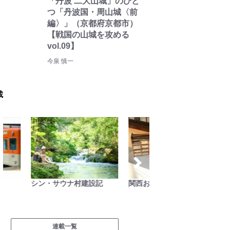
「丹波 二大山城」のひと
つ「丹波国・周山城〈前
編〉」（京都府京都市）
【戦国の山城を攻める
vol.09】
今泉 慎一
載
シン・サウナ村建設記
関西おみくじジャーニー
低山カ
連載一覧