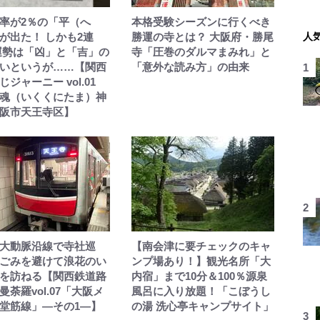
率が2％の「平（へ
本格受験シーズンに行くべき
が出た！ しかも2連
勝運の寺とは？ 大阪府・勝尾
人
運勢は「凶」と「吉」の
寺「圧巻のダルマまみれ」と
いというが……【関西
「意外な読み方」の由来
ジャーニー vol.01
魂（いくくにたま）神
阪市天王寺区】
大動脈沿線で寺社巡
【南会津に要チェックのキャ
ごみを避けて浪花のい
ンプ場あり！】観光名所「大
を訪ねる【関西鉄道路
内宿」まで10分＆100％源泉
曼荼羅vol.07「大阪メ
風呂に入り放題！「こぼうし
堂筋線」—その1—】
の湯 洗心亭キャンプサイト」