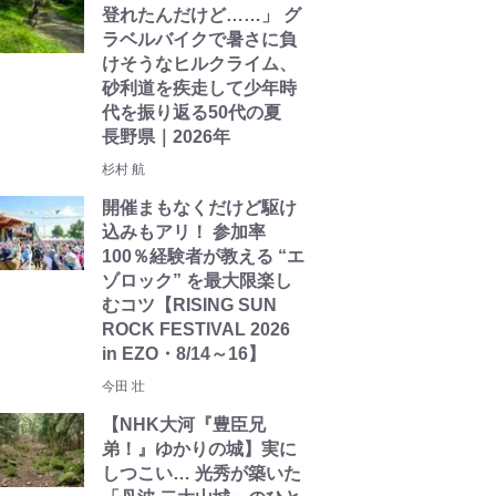
登れたんだけど……」 グ
ラベルバイクで暑さに負
けそうなヒルクライム、
砂利道を疾走して少年時
代を振り返る50代の夏
長野県｜2026年
杉村 航
開催まもなくだけど駆け
込みもアリ！ 参加率
100％経験者が教える “エ
ゾロック” を最大限楽し
むコツ【RISING SUN
ROCK FESTIVAL 2026
in EZO・8/14～16】
今田 壮
【NHK大河『豊臣兄
弟！』ゆかりの城】実に
しつこい… 光秀が築いた