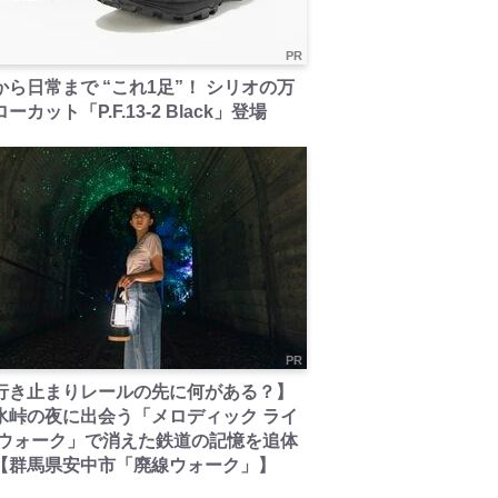
PR
から日常まで “これ1足”！ シリオの万
ーカット「P.F.13-2 Black」登場
PR
行き止まりレールの先に何がある？】
氷峠の夜に出会う「メロディック ライ
 ウォーク」で消えた鉄道の記憶を追体
【群馬県安中市「廃線ウォーク」】