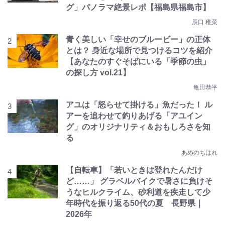
グ」パノラマ絶景レポ【福島県福島市】
辰口 稚菜
青く美しい「幸せのブルービー」の正体
とは？ 身近な場所で見つけるコツを紹介
【あなたのすぐそばにいる「季節の虫」
の探し方 vol.21】
亀田恭平
アユは「怒らせて掛ける」魚だった！ ル
アーを追わせて釣りあげる「アユイン
グ」のオリジナリティ＆おもしろさを知
る
あめのちはれ
【自転車】「若いときは登れたんだけ
ど……」 グラベルバイクで暑さに負けそ
うなヒルクライム、砂利道を疾走して少
年時代を振り返る50代の夏 長野県｜
2026年