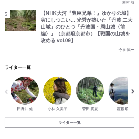
杉村 航
【NHK大河『豊臣兄弟！』ゆかりの城】
実にしつこい… 光秀が築いた「丹波 二大
山城」のひとつ「丹波国・周山城〈前
編〉」（京都府京都市）【戦国の山城を
攻める vol.09】
今泉 慎一
ライター一覧
田野井 健
小林 久美子
菅田 真夏
齋藤 萌
ライター一覧