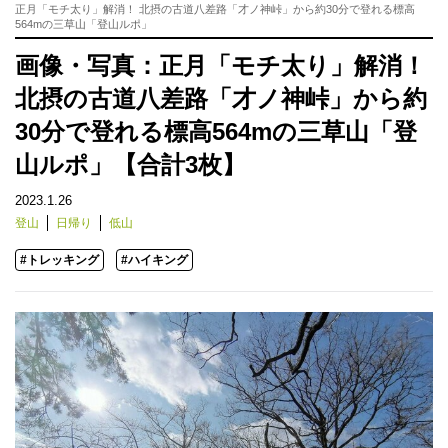
正月「モチ太り」解消！ 北摂の古道八差路「才ノ神峠」から約30分で登れる標高
564mの三草山「登山ルポ」
画像・写真：正月「モチ太り」解消！
北摂の古道八差路「才ノ神峠」から約
30分で登れる標高564mの三草山「登
山ルポ」【合計3枚】
2023.1.26
登山
日帰り
低山
#トレッキング
#ハイキング