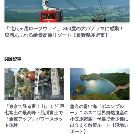
PR
「北八ヶ岳ロープウェイ」 360度の大パノラマに感動！
涼感あふれる絶景高原リゾート【長野県茅野市】
関連記事
「東京で登る富士山」！ 江戸
悠久の青い海「ボニンブル
七富士の最高峰・品川富士で
ー」ユネスコ世界自然遺産の
「金運アップ」パワースポッ
小笠原諸島・母島で希少種に
ト体験
出会える散策ルート【現地レ
ポート】