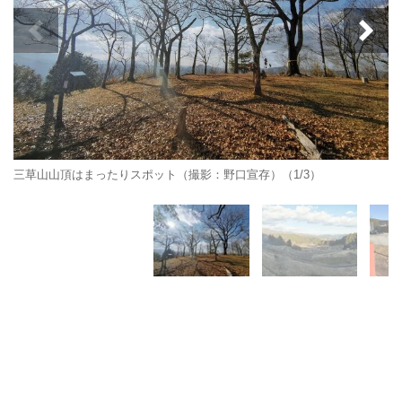
三草山山頂はまったりスポット（撮影：野口宣存）（1/3）