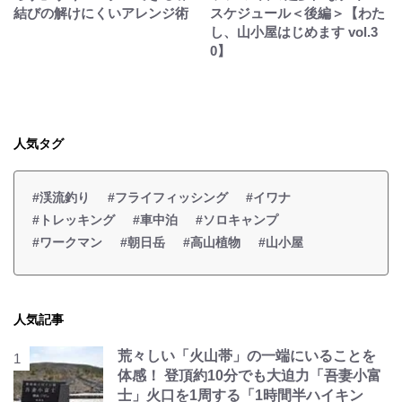
結びの解けにくいアレンジ術
スケジュール＜後編＞【わた
し、山小屋はじめます vol.3
0】
人気タグ
#渓流釣り
#フライフィッシング
#イワナ
#トレッキング
#車中泊
#ソロキャンプ
#ワークマン
#朝日岳
#高山植物
#山小屋
人気記事
荒々しい「火山帯」の一端にいることを
体感！ 登頂約10分でも大迫力「吾妻小富
士」火口を1周する「1時間半ハイキン