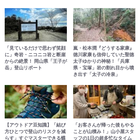
「見ているだけで思わず笑顔
嵐・松本潤『どうする家康』
に」奇岩・ニコニコ岩と断崖
徳川家康も信仰していた聖徳
からの絶景！ 岡山県「王子が
太子ゆかりの神秘！「兵庫
岳」登山リポート
県・宝塚」岩の割れ目から噴
き出す「太子の冷泉」
【アウトドア豆知識】「結び
「お客さんが帰った後もやる
方ひとつで登山のリスクを減
ことが山積み！」山小屋スタ
らす」すぐマスターできる蝶
ッフの1日の超多忙なタイム