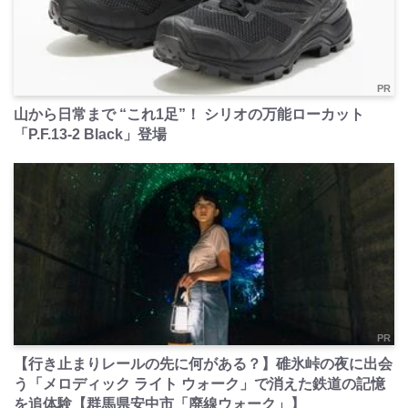
PR
山から日常まで “これ1足”！ シリオの万能ローカット
「P.F.13-2 Black」登場
PR
【行き止まりレールの先に何がある？】碓氷峠の夜に出会
う「メロディック ライト ウォーク」で消えた鉄道の記憶
を追体験【群馬県安中市「廃線ウォーク」】