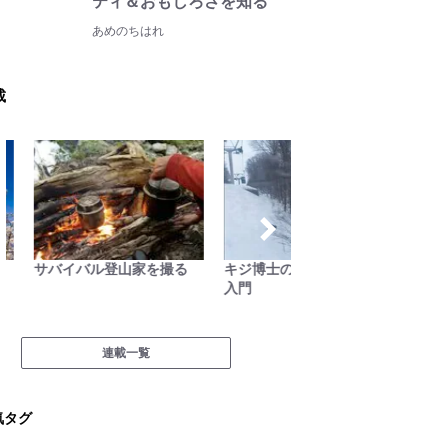
ティ＆おもしろさを知る
あめのちはれ
載
サバイバル登山家を撮る
キジ博士のナチュラリスト
尾瀬ガ
入門
沼“日記
連載一覧
気タグ