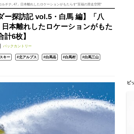
、コルチナ､47」日本離れしたロケーションがもたらす“至福の滑走空間”
探訪記 vol.5・白馬 編】「八
7」日本離れしたロケーションがもた
合計6枚】
バックカントリー
スキー
#北アルプス
#白馬岳
#白馬村
#白馬三山
ピ