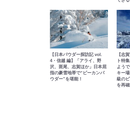
【日本パウダー探訪記 vol.
【志賀
4・信越 編】「アライ、野
ト特集
沢、斑尾、志賀ほか」日本屈
ようで
指の豪雪地帯で“ピーカンパ
キー場
ウダー”を堪能！
級のビ
を再確