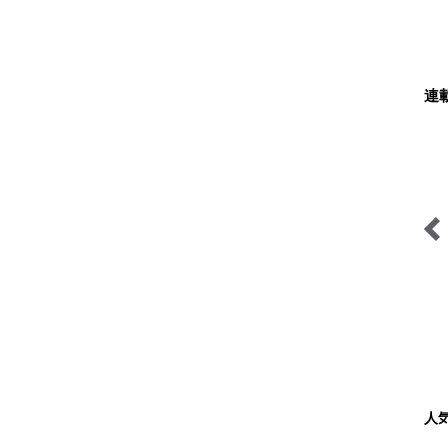
連
山の天気と気象
拝啓絶景
人