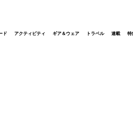
ード
アクティビティ
ギア＆ウェア
トラベル
連載
特
メラ
MTB
写真・動画
その他アクティビティ
キャンプ
スノー
その他
温泉・宿
名所・観光
季節の虫
日本で山
缶詰博士の
そこに山
ブーツの
日本人ハイカ
低山小道
尾瀬ガイド
わたし、
その他連
フィッシング
登山
食事・お酒
山帰り、