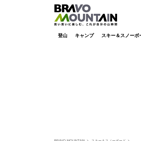
登山
キャンプ
スキー＆スノーボ
山小屋泊
山小屋ライブカメラ
テント泊
雪山
低山
山ご飯
その他登山
焚き火
その他キャンプ
スキー場ライブカ
バックカントリー
日帰り
キャンプ飯
スキー場
BRAVO MOUNTAIN
スキー＆スノーボード