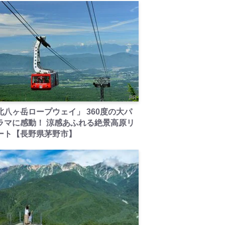
PR
北八ヶ岳ロープウェイ」 360度の大パ
ラマに感動！ 涼感あふれる絶景高原リ
ート【長野県茅野市】