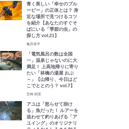
青く美しい「幸せのブル
ービー」の正体とは？ 身
近な場所で見つけるコツ
を紹介【あなたのすぐそ
ばにいる「季節の虫」の
探し方 vol.21】
亀田恭平
「電気風呂の数は全国
一」温泉じゃないのに大
満足！ 上高地帰りに寄り
たい「林檎の湯屋 おぶ
～」【山帰り、今日はど
こでととのう？ vol.7】
芝崎 樹里
アユは「怒らせて掛け
る」魚だった！ ルアーを
追わせて釣りあげる「ア
ユイング」のオリジナリ