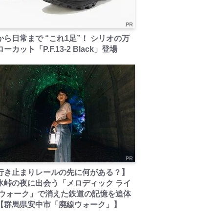
PR
から日常まで “これ1足”！ シリオの万
ーカット「P.F.13-2 Black」登場
PR
行き止まりレールの先に何がある？】
氷峠の夜に出会う「メロディック ライ
 ウォーク」で消えた鉄道の記憶を追体
【群馬県安中市「廃線ウォーク」】