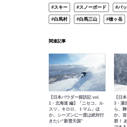
#スキー
#スノーボード
#バ
#白馬村
#白馬三山
#槍ヶ岳
関連記事
【日本パウダー探訪記 vol.
【日本
1・北海道 編】「ニセコ、ル
3・湯
スツ、キロロ、トマム」ほ
ら、舞
か、シーズンに一度は絶対行
か、首
きたい“新雪天国”
群！ 
できる