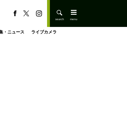
集・ニュース
ライブカメラ
登りはじめました
缶たん”CAN”P料理
小屋を興して
国の街角で
ーのネパール移住見聞録「Like a Rolling Stone」
具＆技術研究所
きららの“おぜ沼“日記
山小屋はじめます
載
スキー場
今日はどこでととのう？
山小屋