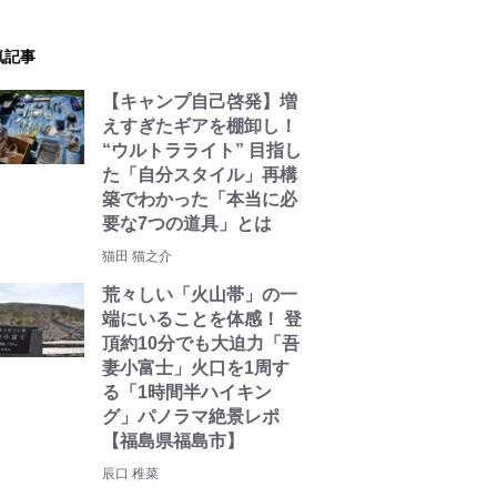
気記事
【キャンプ自己啓発】増
えすぎたギアを棚卸し！
“ウルトラライト” 目指し
た「自分スタイル」再構
築でわかった「本当に必
要な7つの道具」とは
猫田 猫之介
荒々しい「火山帯」の一
端にいることを体感！ 登
頂約10分でも大迫力「吾
妻小富士」火口を1周す
る「1時間半ハイキン
グ」パノラマ絶景レポ
【福島県福島市】
辰口 稚菜