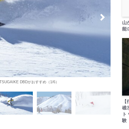
山
能ロ
UGAIKE DBDがおすすめ（1/6）
【
碓
ト
験