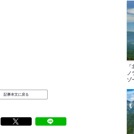
「
ノ
ゾ
記事本文に戻る