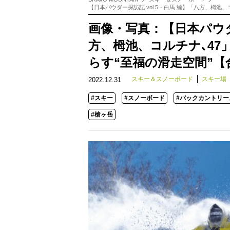
【日本パウダー探訪記 vol.5・白馬 編】「八方、栂池
画像・写真：【日本パウダー
方、栂池、コルチナ､4
らす“至福の滑走空間”【
スキー＆スノーボード
スキー場
2022.12.31
#スキー
#スノーボード
#バックカントリー
#槍ヶ岳