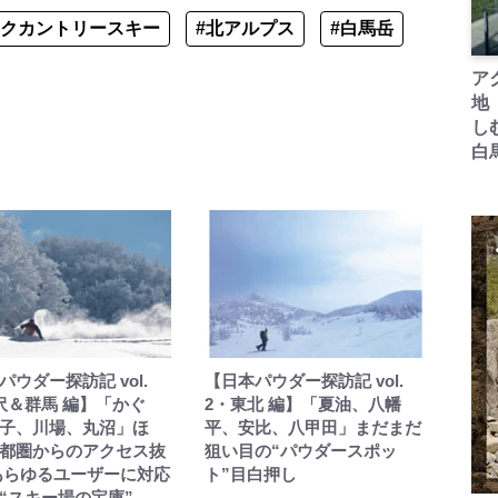
ックカントリースキー
#北アルプス
#白馬岳
ア
地
し
白
パウダー探訪記 vol.
【日本パウダー探訪記 vol.
沢＆群馬 編】「かぐ
2・東北 編】「夏油、八幡
子、川場、丸沼」ほ
平、安比、八甲田」まだまだ
都圏からのアクセス抜
狙い目の“パウダースポッ
あらゆるユーザーに対応
ト”目白押し
“スキー場の宝庫”