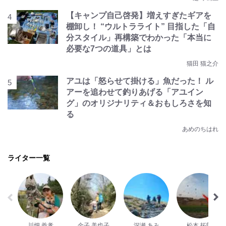
【キャンプ自己啓発】増えすぎたギアを
棚卸し！ “ウルトラライト” 目指した「自
分スタイル」再構築でわかった「本当に
必要な7つの道具」とは
猫田 猫之介
アユは「怒らせて掛ける」魚だった！ ル
アーを追わせて釣りあげる「アユイン
グ」のオリジナリティ＆おもしろさを知
る
あめのちはれ
ライター一覧
川畑 義孝
金子 美也子
深瀬 あみ
松本 拓郎