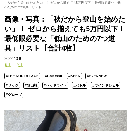
「秋だから登山を始めたい」！ ゼロから揃えても5万円以下！ 最低限必要な「低山
のための7つ道具」リスト
画像・写真：「秋だから登山を始めた
い」！ ゼロから揃えても5万円以下！
最低限必要な「低山のための7つ道
具」リスト【合計4枚】
2022.10.9
登山
低山
#THE NORTH FACE
#Coleman
#KEEN
#EVERNEW
#ザック
#登山靴
#ヘッドライト
#ボトル
#ウインドシェル
#グローブ