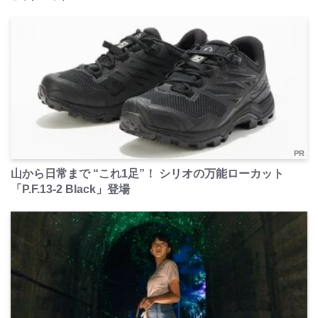
PR
山から日常まで “これ1足”！ シリオの万能ローカット
「P.F.13-2 Black」登場