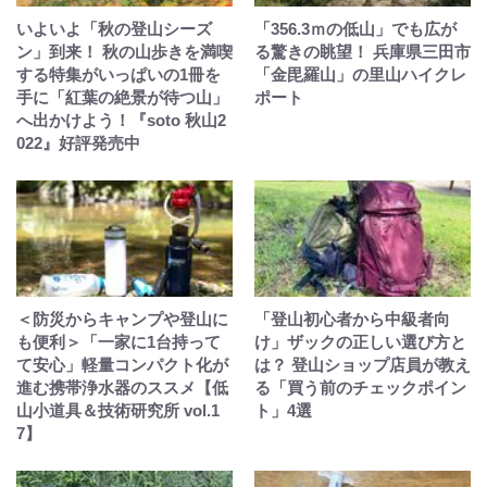
いよいよ「秋の登山シーズ
「356.3ｍの低山」でも広が
ン」到来！ 秋の山歩きを満喫
る驚きの眺望！ 兵庫県三田市
する特集がいっぱいの1冊を
「金毘羅山」の里山ハイクレ
手に「紅葉の絶景が待つ山」
ポート
へ出かけよう！『soto 秋山2
022』好評発売中
＜防災からキャンプや登山に
「登山初心者から中級者向
も便利＞「一家に1台持って
け」ザックの正しい選び方と
て安心」軽量コンパクト化が
は？ 登山ショップ店員が教え
進む携帯浄水器のススメ【低
る「買う前のチェックポイン
山小道具＆技術研究所 vol.1
ト」4選
7】