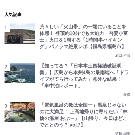
人気記事
荒々しい「火山帯」の一端にいることを
体感！ 登頂約10分でも大迫力「吾妻小富
士」火口を1周する「1時間半ハイキン
グ」パノラマ絶景レポ【福島県福島市】
辰口 稚菜
【知ってる？「日本本土四極踏破証明
書」】広島から本州4島の最南端へ「ドラ
イブがてら行ってみた」意外な結果！
「車中泊レポート」
菱優
「電気風呂の数は全国一」温泉じゃない
のに大満足！ 上高地帰りに寄りたい「林
檎の湯屋 おぶ～」【山帰り、今日はどこ
でととのう？ vol.7】
芝崎 樹里