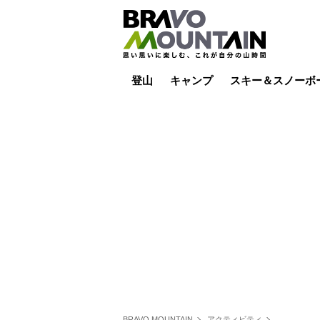
登山
キャンプ
スキー＆スノーボ
山小屋泊
山小屋ライブカメラ
テント泊
雪山
低山
山ご飯
その他登山
焚き火
その他キャンプ
スキー場ライブカ
バックカントリー
日帰り
キャンプ飯
スキー場
BRAVO MOUNTAIN
アクティビティ