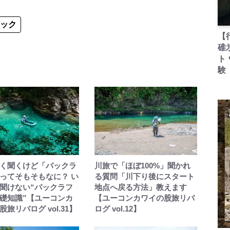
ヤック
【
碓
ト
験
く聞くけど「パックラ
川旅で「ほぼ100%」聞かれ
ってそもそもなに？ い
る質問「川下り後にスタート
聞けない“パックラフ
地点へ戻る方法」教えます
礎知識”【ユーコンカ
【ユーコンカワイの股旅リバ
旅リバログ vol.31】
ログ vol.12】