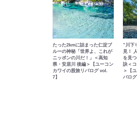
たった2kmに詰まった仁淀ブ
”川下
ルーの神秘「世界よ、これが
見！ 
ニッポンの川だ！」＜高知
を見つ
県・安居川 後編＞【ユーコン
訣＜コ
カワイの股旅リバログ vol.
＞【ユ
7】
バログ 