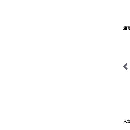
連
ブーツの国の街角で
耕して焙煎して走る男
人