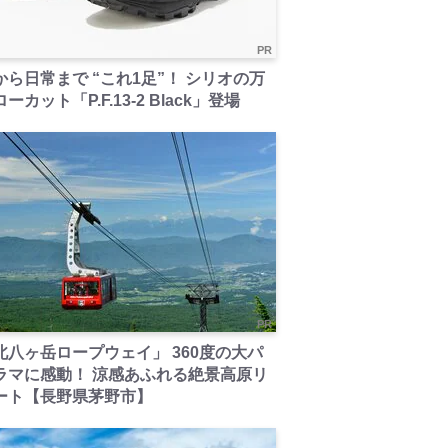
PR
から日常まで “これ1足”！ シリオの万
ーカット「P.F.13-2 Black」登場
PR
北八ヶ岳ロープウェイ」 360度の大パ
ラマに感動！ 涼感あふれる絶景高原リ
ート【長野県茅野市】