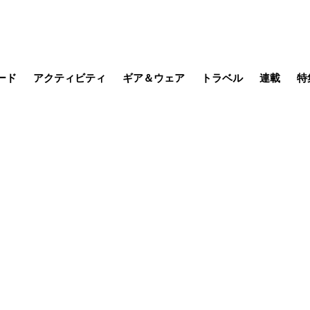
ード
アクティビティ
ギア＆ウェア
トラベル
連載
特
メラ
MTB
写真・動画
その他アクティビティ
キャンプ
スノー
その他
温泉・宿
名所・観光
山帰り、
季節の虫
日本で山
そこに山
ブーツの
日本人ハイカ
低山小道
尾瀬ガイド
わたし、
その他連
フィッシング
登山
食事・お酒
缶詰博士の