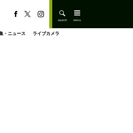
集・ニュース
ライブカメラ
今日はどこでととのう？
登りはじめました
小屋を興して
国の街角で
ーのネパール移住見聞録「Like a Rolling Stone」
具＆技術研究所
きららの“おぜ沼“日記
山小屋はじめます
載
スキー場
缶たん”CAN”P料理
山小屋