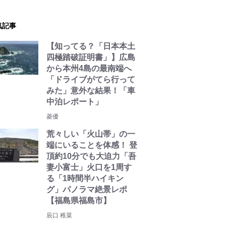
気記事
【知ってる？「日本本土
四極踏破証明書」】広島
から本州4島の最南端へ
「ドライブがてら行って
みた」意外な結果！「車
中泊レポート」
菱優
荒々しい「火山帯」の一
端にいることを体感！ 登
頂約10分でも大迫力「吾
妻小富士」火口を1周す
る「1時間半ハイキン
グ」パノラマ絶景レポ
【福島県福島市】
辰口 稚菜