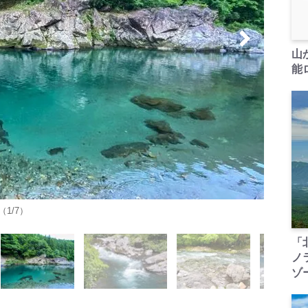
山
能ロ
1/7）
「
ノ
ゾ