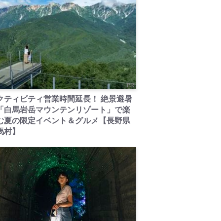
PR
クティビティ営業時間延長！ 絶景避暑
「白馬岩岳マウンテンリゾート」で楽
む夏の限定イベント＆グルメ【長野県
馬村】