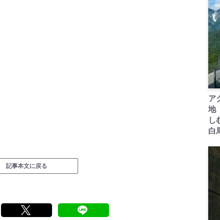
ア
地
し
白
記事本文に戻る