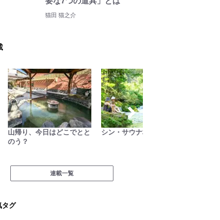
要な7つの道具」とは
猫田 猫之介
載
山帰り、今日はどこでとと
シン・サウナ村建設記
山の天
のう？
連載一覧
気タグ