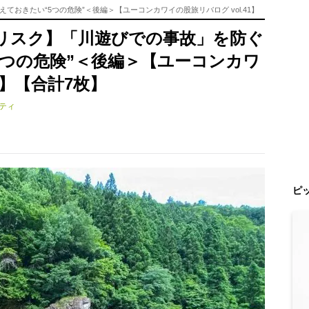
おきたい“5つの危険”＜後編＞【ユーコンカワイの股旅リバログ vol.41】
リスク】「川遊びでの事故」を防ぐ
5つの危険”＜後編＞【ユーコンカワ
1】【合計7枚】
ティ
ピ