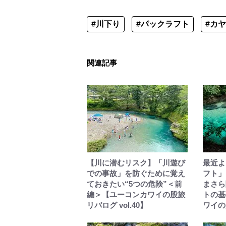
#川下り
#パックラフト
#カ
関連記事
【川に潜むリスク】「川遊び
最近よ
での事故」を防ぐために覚え
フト」
ておきたい“5つの危険”＜前
まさら
編＞【ユーコンカワイの股旅
トの基
リバログ vol.40】
ワイの股