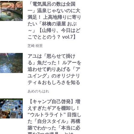
「電気風呂の数は全国
一」温泉じゃないのに大
満足！ 上高地帰りに寄り
たい「林檎の湯屋 おぶ
～」【山帰り、今日はど
こでととのう？ vol.7】
芝崎 樹里
アユは「怒らせて掛け
る」魚だった！ ルアーを
追わせて釣りあげる「ア
ユイング」のオリジナリ
ティ＆おもしろさを知る
あめのちはれ
【キャンプ自己啓発】増
えすぎたギアを棚卸し！
“ウルトラライト” 目指し
た「自分スタイル」再構
築でわかった「本当に必