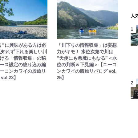
人
り”に興味がある方は必
「川下りの情報収集」は妄想
人知れず下れる楽しい川
力がキモ！ 水位次第で川は
ける「情報収集」の秘
”天使にも悪魔にもなる”＜水
ース設定の絞り込み編
位の判断＆下見編＞【ユーコ
ーコンカワイの股旅リ
ンカワイの股旅リバログ vol.
vol.23】
25】