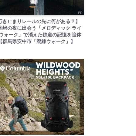
PR
行き止まりレールの先に何がある？】
氷峠の夜に出会う「メロディック ライ
 ウォーク」で消えた鉄道の記憶を追体
【群馬県安中市「廃線ウォーク」】