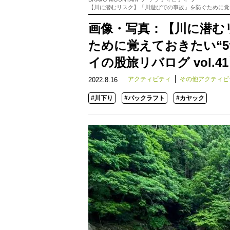
【川に潜むリスク】「川遊びでの事故」を防ぐために覚えて
画像・写真：【川に潜む
ために覚えておきたい“
イの股旅リバログ vol.4
アクティビティ
その他アクティビ
2022.8.16
#川下り
#パックラフト
#カヤック