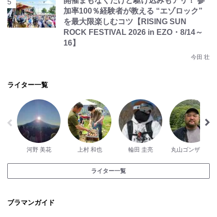
開催まもなくだけど駆け込みもアリ！ 参
加率100％経験者が教える “エゾロック”
を最大限楽しむコツ【RISING SUN
ROCK FESTIVAL 2026 in EZO・8/14～
16】
今田 壮
ライター一覧
河野 美花
上村 和也
輪田 圭亮
丸山ゴンザレス
ライター一覧
ブラマンガイド