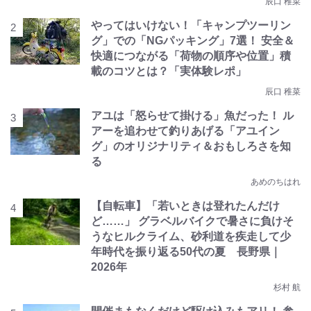
辰口 稚菜
やってはいけない！「キャンプツーリン
グ」での「NGパッキング」7選！ 安全＆
快適につながる「荷物の順序や位置」積
載のコツとは？「実体験レポ」
辰口 稚菜
アユは「怒らせて掛ける」魚だった！ ル
アーを追わせて釣りあげる「アユイン
グ」のオリジナリティ＆おもしろさを知
る
あめのちはれ
【自転車】「若いときは登れたんだけ
ど……」 グラベルバイクで暑さに負けそ
うなヒルクライム、砂利道を疾走して少
年時代を振り返る50代の夏 長野県｜
2026年
杉村 航