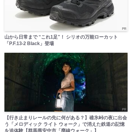
PR
山から日常まで “これ1足”！ シリオの万能ローカット
「P.F.13-2 Black」登場
PR
【行き止まりレールの先に何がある？】碓氷峠の夜に出会
う「メロディック ライト ウォーク」で消えた鉄道の記憶
を追体験【群馬県安中市「廃線ウォーク」】