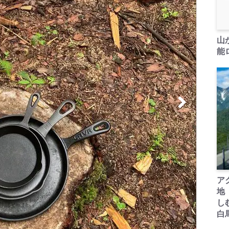
山
能ロ
ア
地
し
白