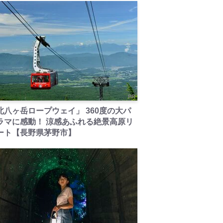
PR
北八ヶ岳ロープウェイ」 360度の大パ
ラマに感動！ 涼感あふれる絶景高原リ
ート【長野県茅野市】