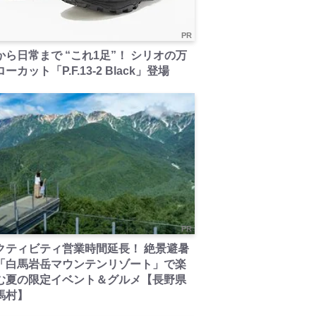
PR
から日常まで “これ1足”！ シリオの万
ーカット「P.F.13-2 Black」登場
PR
クティビティ営業時間延長！ 絶景避暑
「白馬岩岳マウンテンリゾート」で楽
む夏の限定イベント＆グルメ【長野県
馬村】