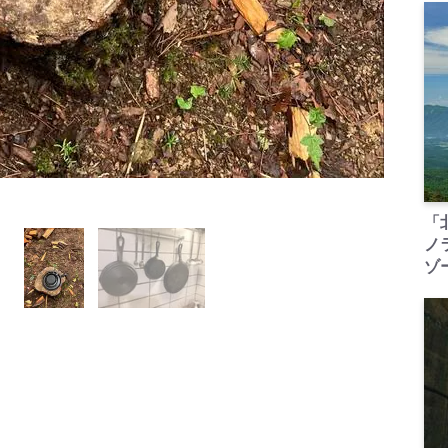
「
ノ
ゾ