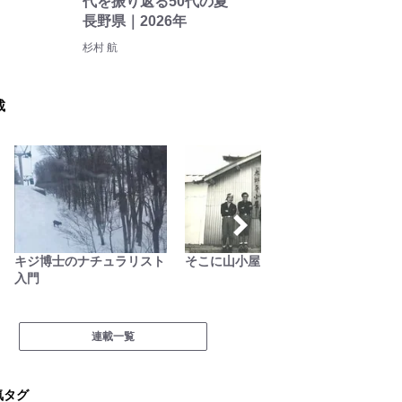
代を振り返る50代の夏
長野県｜2026年
杉村 航
載
スト
そこに山小屋を興して
低山カレンダー
ハン
礎と
連載一覧
気タグ