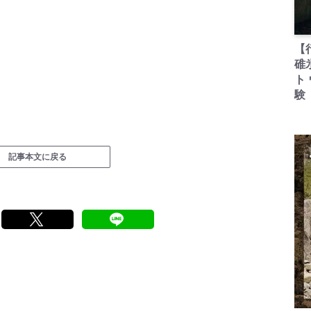
【
碓
ト
験
記事本文に戻る