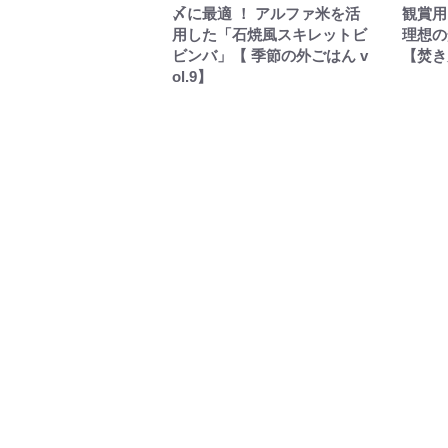
〆に最適 ！ アルファ米を活
観賞用
用した「石焼風スキレットビ
理想の
ビンバ」【 季節の外ごはん v
【焚き火
ol.9】