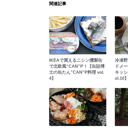
関連記事
IKEAで買えるニシン燻製缶
冷凍野
で北欧風“CAN”P！【缶詰博
ドメー
士の缶たん”CAN”P料理 vol.
キッシ
4】
ol.10