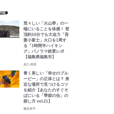
気記事
荒々しい「火山帯」の一
端にいることを体感！ 登
頂約10分でも大迫力「吾
妻小富士」火口を1周す
る「1時間半ハイキン
グ」パノラマ絶景レポ
【福島県福島市】
辰口 稚菜
青く美しい「幸せのブル
ービー」の正体とは？ 身
近な場所で見つけるコツ
を紹介【あなたのすぐそ
ばにいる「季節の虫」の
探し方 vol.21】
亀田恭平