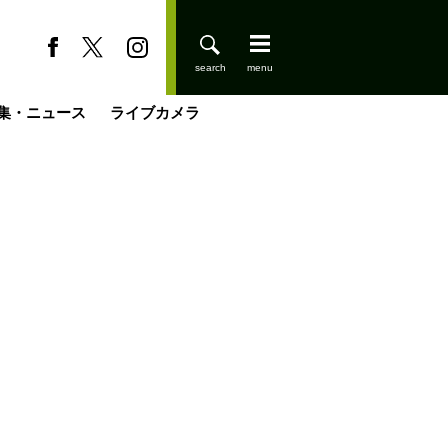
集・ニュース
ライブカメラ
登りはじめました
缶たん”CAN”P料理
小屋を興して
国の街角で
ーのネパール移住見聞録「Like a Rolling Stone」
具＆技術研究所
きららの“おぜ沼“日記
山小屋はじめます
載
スキー場
今日はどこでととのう？
山小屋