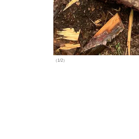
（1/2）