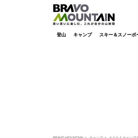
登山
キャンプ
スキー＆スノーボ
山小屋泊
山小屋ライブカメラ
テント泊
雪山
低山
山ご飯
その他登山
焚き火
その他キャンプ
スキー場ライブカ
バックカントリー
日帰り
キャンプ飯
スキー場
BRAVO MOUNTAIN
キャンプ
おうちもキャンプ