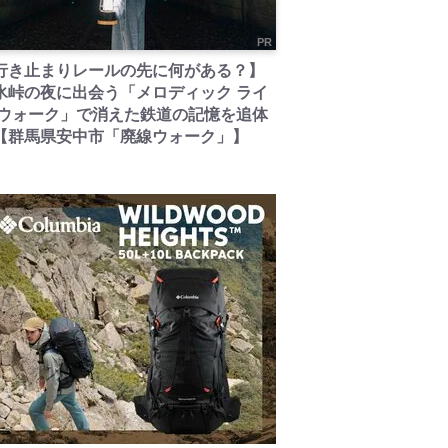
PR
行き止まりレールの先に何がある？】
氷峠の夜に出会う「メロディック ライ
 ウォーク」で消えた鉄道の記憶を追体
【群馬県安中市「廃線ウォーク」】