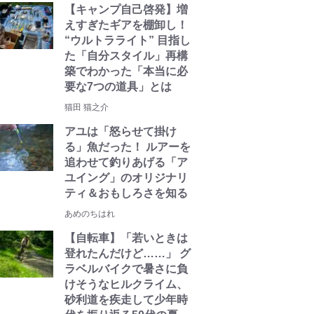
【キャンプ自己啓発】増
えすぎたギアを棚卸し！
“ウルトラライト” 目指し
た「自分スタイル」再構
築でわかった「本当に必
要な7つの道具」とは
猫田 猫之介
アユは「怒らせて掛け
る」魚だった！ ルアーを
追わせて釣りあげる「ア
ユイング」のオリジナリ
ティ＆おもしろさを知る
あめのちはれ
【自転車】「若いときは
登れたんだけど……」 グ
ラベルバイクで暑さに負
けそうなヒルクライム、
砂利道を疾走して少年時