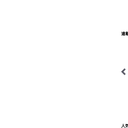
連
商の茶国漫遊
山帰り、今日はどこでとと
キジ博士のナチュラリ
のう？
入門
人