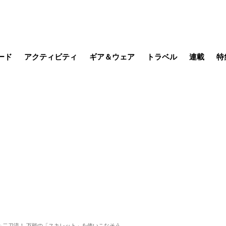
ード
アクティビティ
ギア＆ウェア
トラベル
連載
特
メラ
MTB
写真・動画
その他アクティビティ
キャンプ
スノー
その他
温泉・宿
名所・観光
季節の虫
日本で山
缶詰博士の
そこに山
ブーツの
日本人ハイカ
低山小道
尾瀬ガイド
わたし、
その他連
フィッシング
登山
食事・お酒
山帰り、
も二刀流！ 万能の「スキレット」を使いこなそう