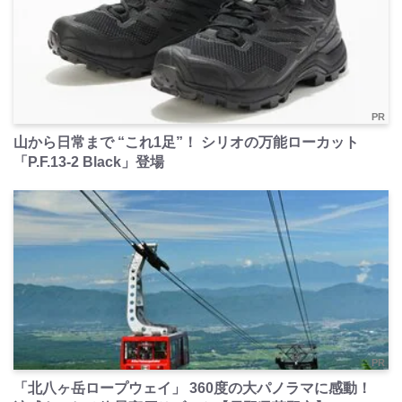
PR
山から日常まで “これ1足”！ シリオの万能ローカット
「P.F.13-2 Black」登場
PR
「北八ヶ岳ロープウェイ」 360度の大パノラマに感動！