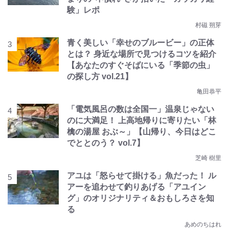
験」レポ
村磁 朔芽
青く美しい「幸せのブルービー」の正体
とは？ 身近な場所で見つけるコツを紹介
【あなたのすぐそばにいる「季節の虫」
の探し方 vol.21】
亀田恭平
「電気風呂の数は全国一」温泉じゃない
のに大満足！ 上高地帰りに寄りたい「林
檎の湯屋 おぶ～」【山帰り、今日はどこ
でととのう？ vol.7】
芝崎 樹里
アユは「怒らせて掛ける」魚だった！ ル
アーを追わせて釣りあげる「アユイン
グ」のオリジナリティ＆おもしろさを知
る
あめのちはれ