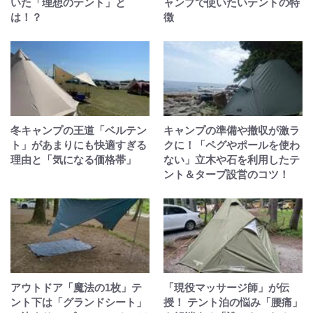
いた「理想のテント」と
ャンプで使いたいテントの特
は！？
徴
冬キャンプの王道「ベルテン
キャンプの準備や撤収が激ラ
ト」があまりにも快適すぎる
クに！「ペグやポールを使わ
理由と「気になる価格帯」
ない」立木や石を利用したテ
ント＆タープ設営のコツ！
アウトドア「魔法の1枚」テ
「現役マッサージ師」が伝
ント下は「グランドシート」
授！ テント泊の悩み「腰痛」