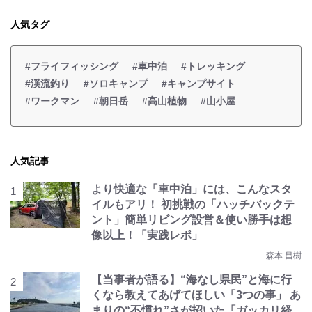
人気タグ
#フライフィッシング
#車中泊
#トレッキング
#渓流釣り
#ソロキャンプ
#キャンプサイト
#ワークマン
#朝日岳
#高山植物
#山小屋
人気記事
より快適な「車中泊」には、こんなスタ
イルもアリ！ 初挑戦の「ハッチバックテ
ント」簡単リビング設営＆使い勝手は想
像以上！「実践レポ」
森本 昌樹
【当事者が語る】“海なし県民”と海に行
くなら教えてあげてほしい「3つの事」 あ
まりの“不慣れ”さが招いた「ガッカリ経